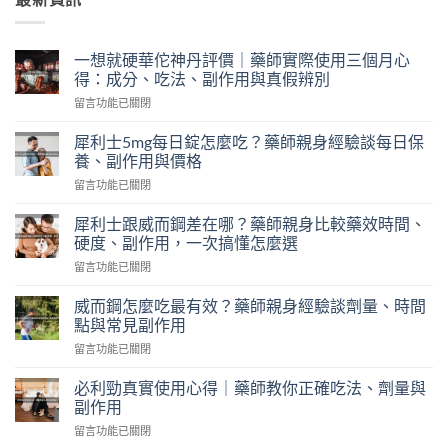
一想就硬華佗神丹評價｜藥師實際使用三個月心
得：成分、吃法、副作用與真假辨別
在
留言功能已關閉
〈一
想
犀利士5mg每日錠怎麼吃？藥師親身經驗談每日保
就
養、副作用與價格
硬
在
留言功能已關閉
華
〈犀
佗
利
神
犀利士跟威而鋼差在哪？藥師親身比較藥效時間、
士
丹
硬度、副作用，一次搞懂怎麼選
5mg
評
在
留言功能已關閉
每
價
〈犀
日
｜
利
錠
威而鋼怎麼吃最有效？藥師親身經驗談劑量、時間
藥
士
怎
點與常見副作用
師
跟
麼
實
在
留言功能已關閉
威
吃？
際
〈威
而
藥
使
而
鋼
必利勁真實使用心得｜藥師教你正確吃法、劑量與
師
用
鋼
差
副作用
親
三
怎
在
身
個
在
留言功能已關閉
麼
哪？
經
月
〈必