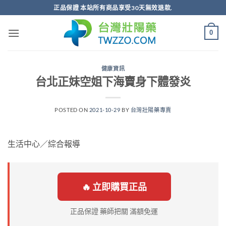
跳
正品保證 本站所有商品享受30天無效退款.
轉
至
0
內
容
健康資訊
台北正妹空姐下海賣身下體發炎
POSTED ON
2021-10-29
BY
台灣壯陽藥專賣
生活中心／綜合報導
🔥 立即購買正品
正品保證 藥師把關 滿額免運