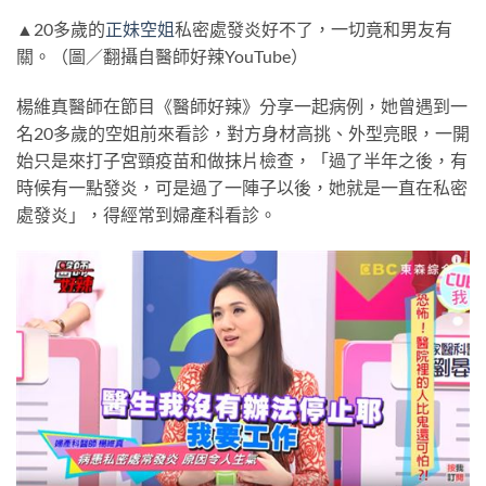
▲20多歲的
正妹空姐
私密處發炎好不了，一切竟和男友有
關。（圖／翻攝自醫師好辣YouTube）
楊維真醫師在節目《醫師好辣》分享一起病例，她曾遇到一
名20多歲的空姐前來看診，對方身材高挑、外型亮眼，一開
始只是來打子宮頸疫苗和做抹片檢查，「過了半年之後，有
時候有一點發炎，可是過了一陣子以後，她就是一直在私密
處發炎」，得經常到婦產科看診。