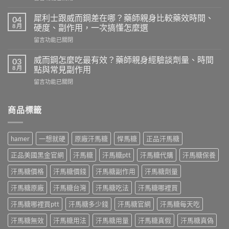
〈犀
佗
利
神
犀利士跟威而鋼差在哪？藥師親身比較藥效時間、
04
士
丹
8 月
硬度、副作用，一次搞懂怎麼選
5mg
評
在
留言功能已關閉
每
價
〈犀
日
｜
利
錠
威而鋼怎麼吃最有效？藥師親身經驗談劑量、時間
03
藥
士
怎
8 月
點與常見副作用
師
跟
麼
實
在
留言功能已關閉
威
吃？
際
〈威
而
藥
使
而
鋼
師
用
鋼
商品標籤
差
親
三
怎
在
身
個
麼
哪？
經
月
吃
藥
驗
hamer
一想就硬
原廠汗馬糖
悍馬糖
正品汗馬糖
心
最
師
談
得：
有
親
每
正品美國黑金官網
汗馬糖
汗馬糖ptt
汗馬糖代購
汗馬糖保養
成
效？
身
日
分、
藥
比
汗馬糖價格
汗馬糖價錢
汗馬糖副作用
汗馬糖劑量
保
吃
師
較
養、
法、
親
汗馬糖原廠
汗馬糖台灣
汗馬糖吃法
汗馬糖哪裡買
藥
副
副
身
效
作
作
經
汗馬糖哪裡買ptt
汗馬糖多少錢
汗馬糖官網
汗馬糖每天吃
時
用
用
驗
間、
與
與
汗馬糖無效
汗馬糖用法
汗馬糖用量
汗馬糖真假
汗馬糖真偽
談
硬
價
真
劑