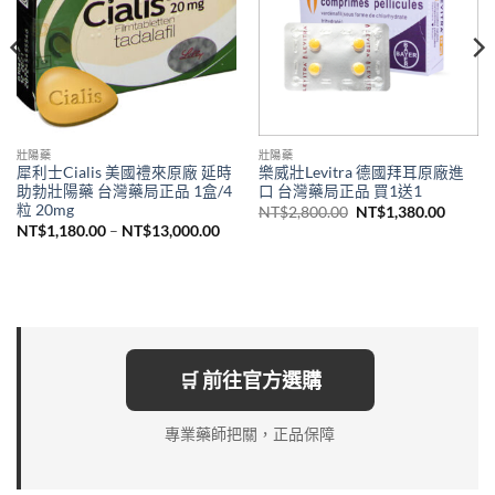
壯陽藥
壯陽藥
犀利士Cialis 美國禮來原廠 延時
樂威壯Levitra 德國拜耳原廠進
助勃壯陽藥 台灣藥局正品 1盒/4
口 台灣藥局正品 買1送1
粒 20mg
原
目
NT$
2,800.00
NT$
1,380.00
始
前
價
NT$
1,180.00
–
NT$
13,000.00
價
價
格
格：
格：
範
NT$2,800.00。
NT$1,
圍：
1,380.00
NT$1,180.00
到
7,000.00
NT$13,000.00
🛒 前往官方選購
專業藥師把關，正品保障