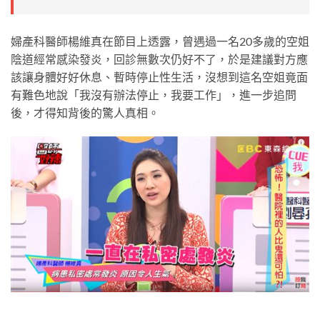
婦產科醫師楊維真在節目上透露，曾遇過一名20多歲的空姐
陰道經常感染發炎，回診無數次仍好不了，於是建議對方應
該讓身體好好休息、暫時停止性生活，沒想到這名空姐竟面
有難色地說「我沒有辦法停止，我要工作」，進一步追問
後，才得知背後的驚人真相。