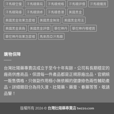
度、
格〉
假
汗馬糖空腹
汗馬糖藥局
汗馬糖規格
汗馬糖評價
汗馬糖購買
量、
副
中
辨
時
作
別〉
汗馬糖陽痿
汗馬糖頭疼
汗馬糖香港
美國黑金
間
用，
中
點
一
美國黑金效果怎麼樣
美國黑金無效
美國黑金用法
與
次
常
搞
美國黑金真偽
美國黑金評價
華佗神丹
華佗神丹哪裡買
見
懂
副
怎
華佗神丹效果怎麼樣
馬來西亞汗馬糖
作
麼
用〉
選〉
中
中
購物保障
台灣壯陽藥專賣店成立于至今十年有餘，公司有長期穩定的
廠商供應商品，保證每一件產品都是正規原廠出品，官網統
一販售價格，只做副作用極小無依賴的健康綠色兩性輔助產
品，詳細類目分為持久液、壯陽藥、藥膏、春藥等等，敬請
品鑒！
版權所有 2026 ©
台灣壯陽藥專賣店 twzzo.com