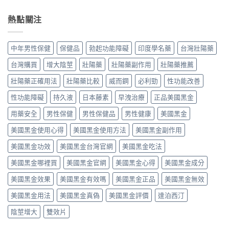
吃
藥
驗
心
利
最
師
談
得：
勁
熱點關注
有
親
每
成
真
效？
身
日
分、
實
藥
比
保
吃
使
師
較
中年男性保健
保健品
勃起功能障礙
印度學名藥
台灣壯陽藥
養、
法、
用
親
藥
副
副
心
身
效
台灣購買
增大陰莖
壯陽藥
壯陽藥副作用
壯陽藥推薦
作
作
得
經
時
用
用
｜
驗
壯陽藥正確用法
壯陽藥比較
威而鋼
必利勁
性功能改善
間、
與
與
藥
談
硬
價
真
師
性功能障礙
持久液
日本藤素
早洩治療
正品美國黑金
劑
度、
格〉
假
教
量、
副
中
辨
你
用藥安全
男性保健
男性保健品
男性健康
美國黑金
時
作
別〉
正
間
用，
中
美國黑金使用心得
美國黑金使用方法
美國黑金副作用
確
點
一
吃
與
次
美國黑金功效
美國黑金台灣官網
美國黑金吃法
法、
常
搞
劑
見
懂
美國黑金哪裡買
美國黑金官網
美國黑金心得
美國黑金成分
量
副
怎
與
作
麼
美國黑金效果
美國黑金有效嗎
美國黑金正品
美國黑金無效
副
用〉
選〉
作
中
中
美國黑金用法
美國黑金真偽
美國黑金評價
達泊西汀
用〉
中
陰莖增大
雙效片