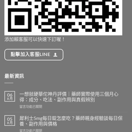
添加賴客服可以快速下訂喔！
點擊加入客服LINE
最新資訊
一想就硬華佗神丹評價｜藥師實際使用三個月心
06
8 月
得：成分、吃法、副作用與真假辨別
在
留言功能已關閉
〈一
想
犀利士5mg每日錠怎麼吃？藥師親身經驗談每日保
05
就
8 月
養、副作用與價格
硬
在
留言功能已關閉
華