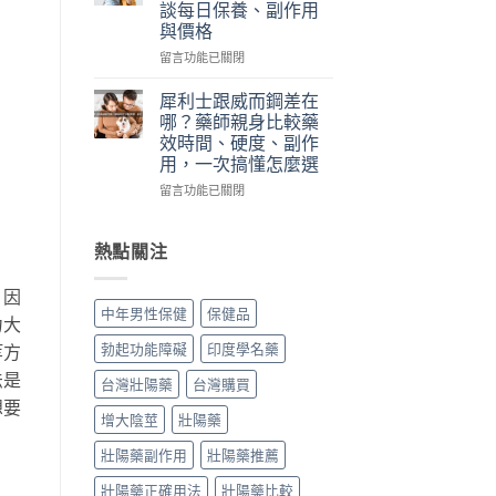
談每日保養、副作用
裡
本
華
與價格
買、
丸
佗
副
榮
神
在
留言功能已關閉
作
經
丹
〈犀
用、
典
評
利
犀利士跟威而鋼差在
真
黑
價
士
哪？藥師親身比較藥
假
金
｜
5mg
效時間、硬度、副作
一
版：
藥
每
用，一次搞懂怎麼選
次
成
師
日
搞
分、
實
錠
在
留言功能已關閉
懂〉
用
際
怎
〈犀
中
法、
使
麼
利
效
用
吃？
士
熱點關注
果
三
藥
跟
與
個
師
威
。因
真
月
親
而
中年男性保健
保健品
假
心
身
鋼
力大
辨
得：
經
差
勃起功能障礙
印度學名藥
等方
別〉
成
驗
在
中
分、
談
法是
哪？
台灣壯陽藥
台灣購買
吃
每
藥
想要
法、
日
師
增大陰莖
壯陽藥
副
保
親
作
養、
身
壯陽藥副作用
壯陽藥推薦
用
副
比
與
壯陽藥正確用法
壯陽藥比較
作
較