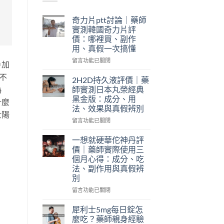
奇力片ptt討論｜藥師
實測韓國奇力片評
價：哪裡買、副作
用、真假一次搞懂
在
留言功能已關閉
戶加
〈奇
不
力
2H2D持久液評價｜藥
片
偽
師實測日本丸榮經典
ptt
黑金版：成分、用
什麼
討
法、效果與真假辨別
論
壯陽
｜
在
留言功能已關閉
藥
〈2H2D
師
持
一想就硬華佗神丹評
實
久
價｜藥師實際使用三
測
液
個月心得：成分、吃
韓
評
法、副作用與真假辨
國
價
別
奇
｜
力
藥
在
留言功能已關閉
片
師
〈一
評
實
想
犀利士5mg每日錠怎
價：
測
就
麼吃？藥師親身經驗
哪
日
硬