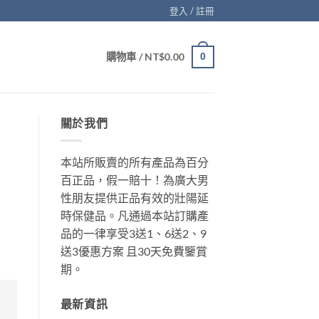
登入 / 註冊
購物車 /
NT$
0.00
0
關於我們
本站所販賣的所有產品為百分
百正品，假一賠十！為廣大男
性朋友提供正品有效的壯陽延
時保健品。凡通過本站訂購產
品的一律享受3送1、6送2、9
送3優惠方案 且30天免費鑒賞
期。
最新資訊