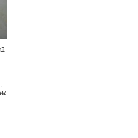
但
，
給我