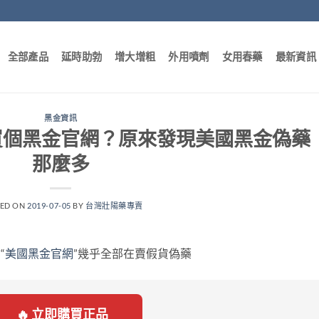
全部產品
延時助勃
增大增粗
外用噴劑
女用春藥
最新資訊
黑金資訊
買個黑金官網？原來發現美國黑金偽藥
那麼多
TED ON
2019-07-05
BY
台灣壯陽藥專賣
“
美國黑金官網
”幾乎全部在賣假貨偽藥
🔥 立即購買正品