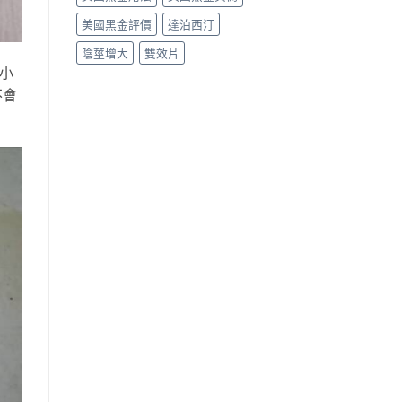
美國黑金評價
達泊西汀
陰莖增大
雙效片
小
不會