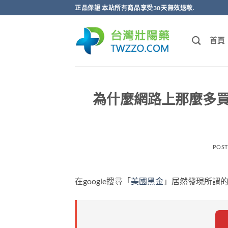
跳
正品保證 本站所有商品享受30天無效退款.
轉
至
首頁
內
容
為什麼網路上那麼多
POS
在google搜尋「
美國黑金
」居然發現所謂的