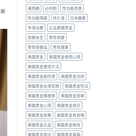
真
用
藥
威而鋼
必利勁
性功能改善
假
與
效
最新
辨
價
時
性功能障礙
持久液
日本藤素
別〉
格〉
間、
中
中
硬
早洩治療
正品美國黑金
度、
副
用藥安全
男性保健
作
用，
男性保健品
男性健康
一
次
美國黑金
美國黑金使用心得
搞
懂
美國黑金使用方法
怎
美國黑金副作用
美國黑金功效
麼
選〉
美國黑金台灣官網
美國黑金吃法
中
美國黑金哪裡買
美國黑金官網
美國黑金心得
美國黑金成分
美國黑金效果
美國黑金有效嗎
美國黑金正品
美國黑金無效
美國黑金用法
美國黑金真偽