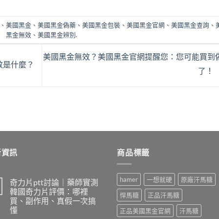
、
美國黑金
、
美國黑金偽藥
、
美國黑金包裝
、
美國黑金官網
、
美國黑金查詢
、
黑金無效
、
美國黑金辨別
.
美國黑金無效？美國黑金官網提醒您：您可能買到
效是什麼？
了！
新資訊
商品標籤
hamer
一想就硬
原廠汗馬糖
奇力片ptt討論｜藥師實測
韓國奇力片評價：哪裡
悍馬糖
正品汗馬糖
買、副作用、真假一次搞
懂
正品美國黑金官網
汗馬糖