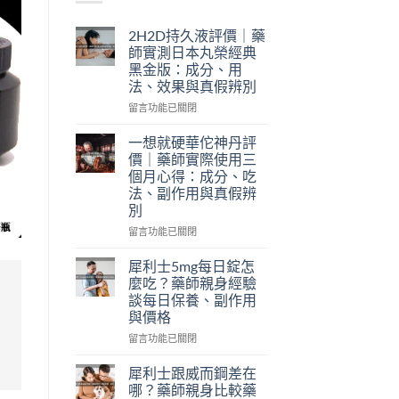
2H2D持久液評價｜藥
師實測日本丸榮經典
黑金版：成分、用
法、效果與真假辨別
在
留言功能已關閉
〈2H2D
持
一想就硬華佗神丹評
久
價｜藥師實際使用三
液
個月心得：成分、吃
評
法、副作用與真假辨
價
別
｜
藥
在
留言功能已關閉
師
〈一
實
想
犀利士5mg每日錠怎
測
就
麼吃？藥師親身經驗
日
硬
談每日保養、副作用
本
華
與價格
丸
佗
榮
神
在
留言功能已關閉
經
丹
〈犀
典
評
利
犀利士跟威而鋼差在
黑
價
士
哪？藥師親身比較藥
金
｜
5mg