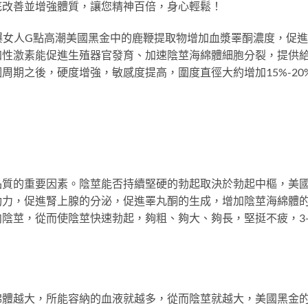
底改善並增強體質，讓您精神百倍，身心輕鬆！
引爆女人G點高潮美國黑金中的鹿鞭提取物增加血漿睪酮濃度，促
加性激素能促進生殖器官發育、加速陰莖海綿體細胞分裂，提供
周期之後，硬度增強，敏感度提高，圍度直徑大約增加15%-20
品質的重要因素。陰莖能否持續堅硬的勃起取決於勃起中樞，美
動力，促進腎上腺的分泌，促進睪丸酮的生成，增加陰莖海綿體
陰莖，從而使陰莖快速勃起，夠粗、夠大、夠長，堅挺不疲，3-
綿體越大，所能容納的血液就越多，從而陰莖就越大，美國黑金