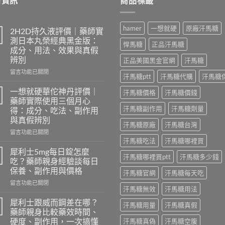
新資訊
商品標籤
hamer
一想就硬
原廠汗馬糖
2H2D持久液評價｜藥師實
測日本丸榮經典黑金版：
悍馬糖
正品汗馬糖
成分、用法、效果與真假
辨別
正品美國黑金官網
汗馬糖
在
留言功能已關閉
汗馬糖ptt
汗馬糖代購
汗馬糖
〈2H2D
持
一想就硬華佗神丹評價｜
汗馬糖價格
汗馬糖價錢
久
藥師實際使用三個月心
液
汗馬糖副作用
汗馬糖劑量
得：成分、吃法、副作用
評
與真假辨別
價
汗馬糖原廠
汗馬糖台灣
｜
在
留言功能已關閉
藥
〈一
汗馬糖吃法
汗馬糖哪裡買
師
想
犀利士5mg每日錠怎麼
汗馬糖哪裡買ptt
汗馬糖多少錢
實
就
吃？藥師親身經驗談每日
測
硬
保養、副作用與價格
汗馬糖官網
汗馬糖每天吃
日
華
本
在
佗
留言功能已關閉
汗馬糖無效
汗馬糖用法
丸
〈犀
神
榮
利
丹
犀利士跟威而鋼差在哪？
汗馬糖用量
汗馬糖真假
經
士
評
藥師親身比較藥效時間、
典
5mg
價
硬度、副作用，一次搞懂
汗馬糖真偽
汗馬糖空腹
黑
每