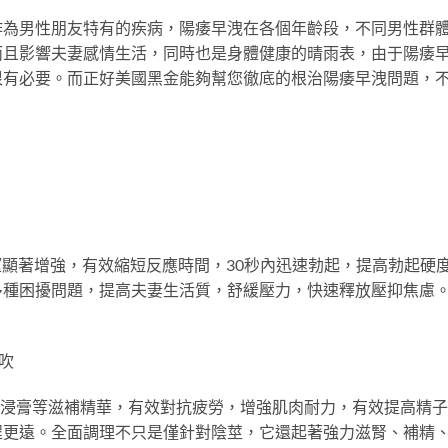
作為男性朋友特有的疾病，陽痿早洩在各個年齡段，不同男性群
而且影響夫妻感情生活，同時也是身體健康的晴雨表，由于陽痿
很有必要。而正好美國黑金能夠幫您徹底的根治陽痿早洩問題，
望顯著增強，有效縮短反應時間，30秒內迅速勃起，提高勃起硬
多種困擾問題，提高夫妻生活質，舒緩壓力，快速釋放壓抑焦慮
吹
牛鞭浸膏等滋補精華，有效對抗疲勞，增強肌肉耐力，有效提高精
程更遠。全面調理不只是僅針對陰莖，它還起著強力滋腎、補精