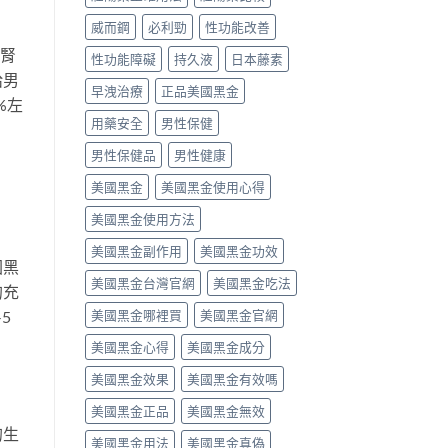
作
劑
威而鋼
必利勁
性功能改善
用，
量、
一
時
進腎
性功能障礙
持久液
日本藤素
次
間
給男
搞
點
早洩治療
正品美國黑金
懂
與
%左
怎
常
用藥安全
男性保健
麼
見
選〉
副
男性保健品
男性健康
中
作
用〉
美國黑金
美國黑金使用心得
中
美國黑金使用方法
美國黑金副作用
美國黑金功效
國黑
美國黑金台灣官網
美國黑金吃法
的充
美國黑金哪裡買
美國黑金官網
5
美國黑金心得
美國黑金成分
美國黑金效果
美國黑金有效嗎
美國黑金正品
美國黑金無效
的生
美國黑金用法
美國黑金真偽