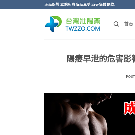
跳
正品保證 本站所有商品享受30天無效退款.
轉
至
首頁
內
容
陽痿早泄的危害影
POS