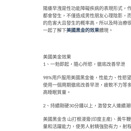
陽痿早洩是性功能障礙疾病的表現形式，
都會發生，不僅造成男性朋友心理陰影，
的危害大且發生的概率高，所以及時治療
一起了解下
美國黑金的效果
體現。
美國美金效果
1、一勃即起，隨心所慾，徹底改善早泄
98%用戶服用美國黑金後，性能力、性慾
使用一個周期徹底改善早泄，疲軟不力等
高睡眠質量。
2、持續剛硬30分鍾以上，激發女人連續潮
美國黑金含 山打根浸膏(印度主産)、黃
量和活躍能力，使男人射精強勁有力，射