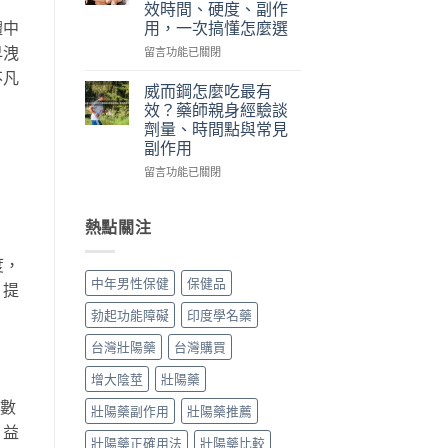
效時間、硬度、副作
版：
藥
每
體中
用，一次搞懂怎麼選
成
師
日
分、
實
早洩
錠
在
留言功能已關閉
用
際
怎
〈犀
不凡
法、
使
麼
利
威而鋼怎麼吃最有
效
用
吃？
士
效？藥師親身經驗談
果
三
藥
跟
劑量、時間點與常見
與
個
師
威
副作用
真
月
親
而
假
心
身
鋼
在
留言功能已關閉
辨
得：
經
差
〈威
別〉
成
驗
在
而
中
分、
談
哪？
鋼
熱點關注
吃
每
藥
怎
法、
日
師
麼
度，
副
保
親
吃
中年男性保健
保健品
作
。提
養、
身
最
用
副
比
有
勃起功能障礙
印度學名藥
與
作
較
效？
真
用
藥
藥
台灣壯陽藥
台灣購買
假
與
效
師
辨
價
時
親
增大陰莖
壯陽藥
別〉
格〉
間、
身
子數
中
中
硬
經
壯陽藥副作用
壯陽藥推薦
度、
驗
、益
壯陽藥正確用法
壯陽藥比較
副
談