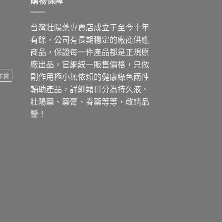
購物保障
台灣壯陽藥專賣店成立于至今十年
有餘，公司有長期穩定的廠商供應
商品，保證每一件產品都是正規原
廠出品，官網統一販售價格，只做
保養
副作用極小無依賴的健康綠色兩性
輔助產品，詳細類目分為持久液、
壯陽藥、藥膏、春藥等等，敬請品
鑒！