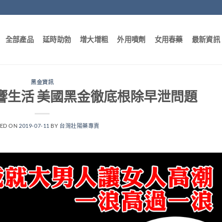
全部產品
延時助勃
增大增粗
外用噴劑
女用春藥
最新資訊
黑金資訊
響生活 美國黑金徹底根除早泄問題
TED ON
2019-07-11
BY
台灣壯陽藥專賣