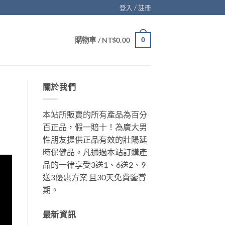
登入 / 註冊
購物車 /
NT$
0.00
0
關於我們
本站所販賣的所有產品為百分
百正品，假一賠十！為廣大男
性朋友提供正品有效的壯陽延
時保健品。凡通過本站訂購產
品的一律享受3送1、6送2、9
送3優惠方案 且30天免費鑒賞
期。
最新資訊