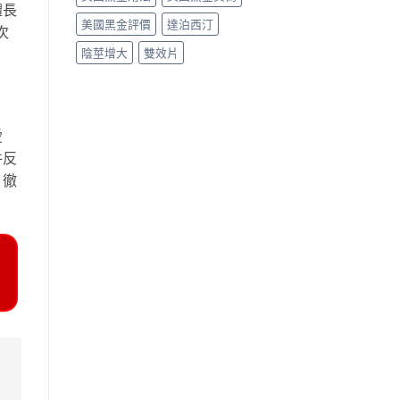
體長
美國黑金評價
達泊西汀
次
陰莖增大
雙效片
愛
件反
，徹