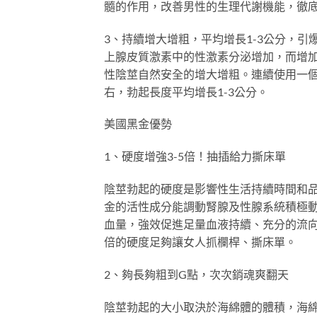
髓的作用，改善男性的生理代謝機能，徹
3、持續增大增粗，平均增長1-3公分，
上腺皮質激素中的性激素分泌增加，而增
性陰莖自然安全的增大增粗。連續使用一個
右，勃起長度平均增長1-3公分。
美國黑金優勢
1、硬度增強3-5倍！抽插給力撕床單
陰莖勃起的硬度是影響性生活持續時間和
金的活性成分能調動腎腺及性腺系統積極
血量，強效促進足量血液持續、充分的流向
倍的硬度足夠讓女人抓欄桿、撕床單。
2、夠長夠粗到G點，次次銷魂爽翻天
陰莖勃起的大小取決於海綿體的體積，海