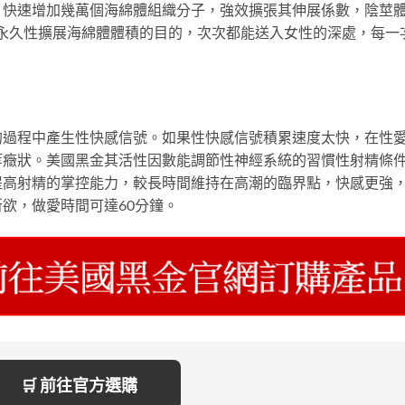
，快速增加幾萬個海綿體組織分子，強效擴張其伸展係數，陰莖
達到永久性擴展海綿體體積的目的，次次都能送入女性的深處，每一
的過程中產生性快感信號。如果性快感信號積累速度太快，在性
等癥狀。美國黑金其活性因數能調節性神經系統的習慣性射精條
提高射精的掌控能力，較長時間維持在高潮的臨界點，快感更強
欲，做愛時間可達60分鐘。
🛒 前往官方選購