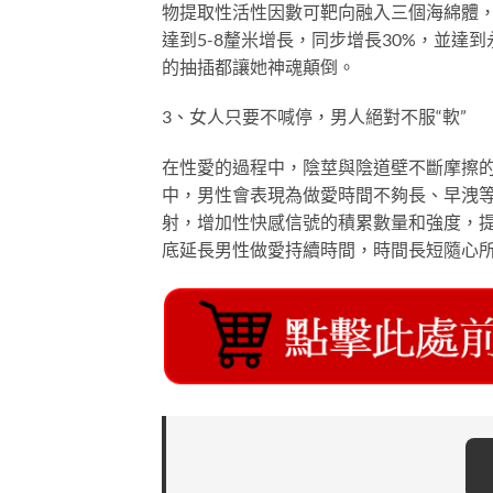
物提取性活性因數可靶向融入三個海綿體
達到5-8釐米增長，同步增長30%，並
的抽插都讓她神魂顛倒。
3、女人只要不喊停，男人絕對不服“軟”
在性愛的過程中，陰莖與陰道壁不斷摩擦
中，男性會表現為做愛時間不夠長、早洩
射，增加性快感信號的積累數量和強度，
底延長男性做愛持續時間，時間長短隨心所