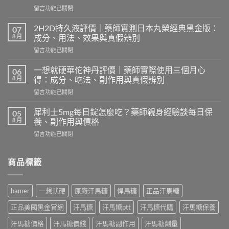
在
留言功能已關閉
〈奇
力
2H2D持久液評價｜藥師實測日本丸榮經典黑金版：
07
片
8 月
成分、用法、效果與真假辨別
ptt
在
留言功能已關閉
討
〈2H2D
論
持
｜
一想就硬華佗神丹評價｜藥師實際使用三個月心
06
久
藥
8 月
得：成分、吃法、副作用與真假辨別
液
師
在
留言功能已關閉
評
實
〈一
價
測
想
｜
犀利士5mg每日錠怎麼吃？藥師親身經驗談每日保
05
韓
就
藥
8 月
養、副作用與價格
國
硬
師
奇
在
留言功能已關閉
華
實
力
〈犀
佗
測
片
利
神
日
評
士
商品標籤
丹
本
價：
5mg
評
丸
哪
每
價
榮
裡
日
｜
經
hamer
一想就硬
原廠汗馬糖
悍馬糖
正品汗馬糖
買、
錠
藥
典
副
怎
師
黑
正品美國黑金官網
汗馬糖
汗馬糖ptt
汗馬糖代購
汗馬糖保養
作
麼
實
金
用、
吃？
際
汗馬糖價格
汗馬糖價錢
汗馬糖副作用
汗馬糖劑量
版：
真
藥