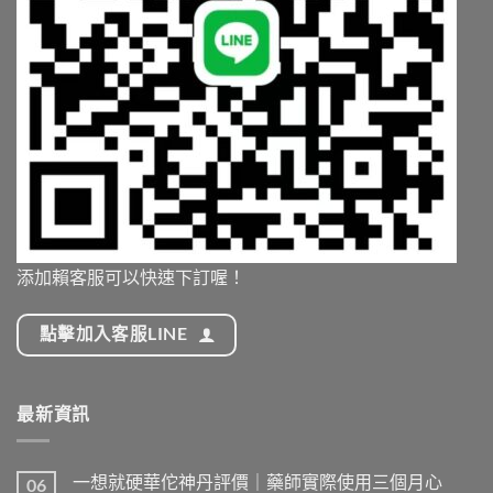
添加賴客服可以快速下訂喔！
點擊加入客服LINE
最新資訊
一想就硬華佗神丹評價｜藥師實際使用三個月心
06