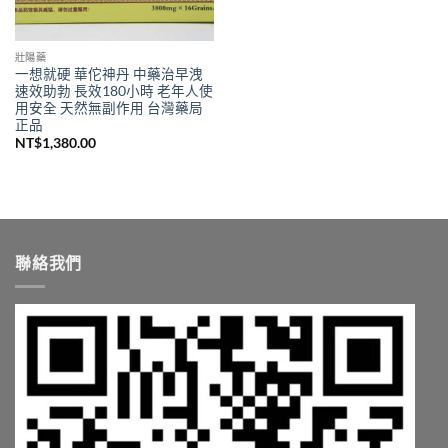
壯陽藥
一想就硬 華佗神丹 中藥治早洩
速效助勃 長效180小時 老年人使
用安全 天然無副作用 台灣藥局
正品
NT$
1,380.00
聯絡我們