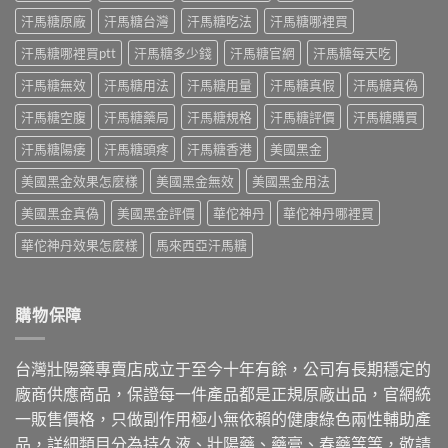
經
買、
用
藥
汗馬糖原廠
汗馬糖台灣
汗馬糖吃法
汗馬糖哪裡買
典
副
與
師
黑
作
哪
實
汗馬糖哪裡買ptt
汗馬糖多少錢
汗馬糖官網
汗馬糖每天吃
金
用、
裡
際
版：
真
買
汗馬糖無效
汗馬糖用法
汗馬糖用量
汗馬糖真假
汗馬糖真偽
使
成
假
一
用
分、
一
次
汗馬糖空腹
汗馬糖藥局
汗馬糖規格
汗馬糖評價
汗馬糖購買
三
用
次
搞
個
法、
搞
懂〉
汗馬糖陽痿
汗馬糖頭疼
汗馬糖香港
美國黑金
月
效
懂〉
中
心
果
中
美國黑金效果怎麼樣
美國黑金無效
美國黑金用法
得：
與
成
真
美國黑金真偽
美國黑金評價
華佗神丹
華佗神丹哪裡買
分、
假
吃
辨
華佗神丹效果怎麼樣
馬來西亞汗馬糖
法、
別〉
副
中
作
用
購物保障
與
真
假
台灣壯陽藥專賣店成立于至今十年有餘，公司有長期穩定的
辨
別〉
廠商供應商品，保證每一件產品都是正規原廠出品，官網統
中
一販售價格，只做副作用極小無依賴的健康綠色兩性輔助產
品，詳細類目分為持久液、壯陽藥、藥膏、春藥等等，敬請