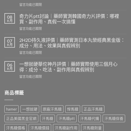
在
留言功能已關閉
〈一
片
奇力片ptt討論｜藥師實測韓國奇力片評價：哪裡
08
大
8 月
買、副作用、真假一次搞懂
好
在
留言功能已關閉
評
〈奇
價
力
｜
2H2D持久液評價｜藥師實測日本丸榮經典黑金版：
07
片
藥
8 月
成分、用法、效果與真假辨別
ptt
師
在
留言功能已關閉
討
實
〈2H2D
論
測
持
｜
一想就硬華佗神丹評價｜藥師實際使用三個月心
06
台
久
藥
8 月
得：成分、吃法、副作用與真假辨別
灣
液
師
申
在
留言功能已關閉
評
實
甲
〈一
價
測
天
想
｜
韓
然
就
商品標籤
藥
國
配
硬
師
奇
方：
華
實
力
成
佗
測
片
hamer
一想就硬
原廠汗馬糖
悍馬糖
正品汗馬糖
分、
神
日
評
效
丹
本
價：
正品美國黑金官網
汗馬糖
汗馬糖ptt
汗馬糖代購
汗馬糖保養
果、
評
丸
哪
副
價
榮
汗馬糖價格
汗馬糖價錢
汗馬糖副作用
汗馬糖劑量
裡
作
｜