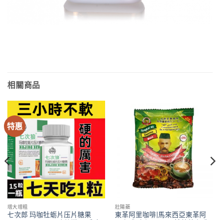
相關商品
特惠
增大增粗
壯陽藥
七次郎 玛咖牡蛎片压片糖果
東革阿里咖啡|馬來西亞東革阿