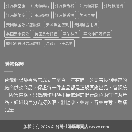
談
得：
與
汗馬糖空腹
汗馬糖藥局
汗馬糖規格
汗馬糖評價
汗馬糖購買
每
成
真
日
分、
假
汗馬糖陽痿
汗馬糖頭疼
汗馬糖香港
美國黑金
保
吃
辨
養、
法、
別〉
美國黑金效果怎麼樣
美國黑金無效
美國黑金用法
副
副
中
作
作
美國黑金真偽
美國黑金評價
華佗神丹
華佗神丹哪裡買
用
用
與
與
華佗神丹效果怎麼樣
馬來西亞汗馬糖
價
真
格〉
假
中
辨
別〉
購物保障
中
台灣壯陽藥專賣店成立于至今十年有餘，公司有長期穩定的
廠商供應商品，保證每一件產品都是正規原廠出品，官網統
一販售價格，只做副作用極小無依賴的健康綠色兩性輔助產
品，詳細類目分為持久液、壯陽藥、藥膏、春藥等等，敬請
品鑒！
版權所有 2026 ©
台灣壯陽藥專賣店 twzzo.com