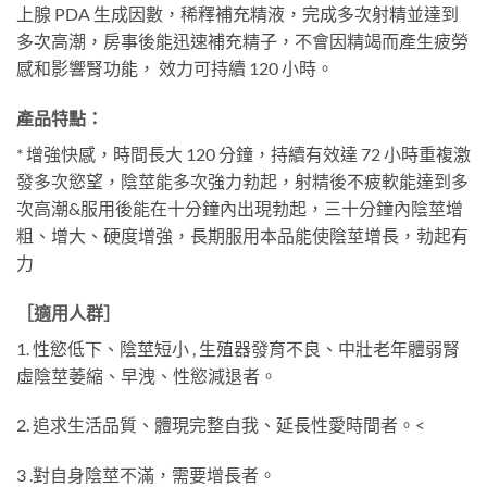
上腺 PDA 生成因數，稀釋補充精液，完成多次射精並達到
多次高潮，房事後能迅速補充精子，不會因精竭而產生疲勞
感和影響腎功能， 效力可持續 120 小時。
產品特點：
* 增強快感，時間長大 120 分鐘，持續有效達 72 小時重複激
發多次慾望，陰莖能多次強力勃起，射精後不疲軟能達到多
次高潮&服用後能在十分鐘內出現勃起，三十分鐘內陰莖增
粗、增大、硬度增強，長期服用本品能使陰莖增長，勃起有
力
［適用人群］
1. 性慾低下、陰莖短小 , 生殖器發育不良、中壯老年體弱腎
虛陰莖萎縮、早洩、性慾減退者。
2. 追求生活品質、體現完整自我、延長性愛時間者。
<
3 .對自身陰莖不滿，需要增長者。