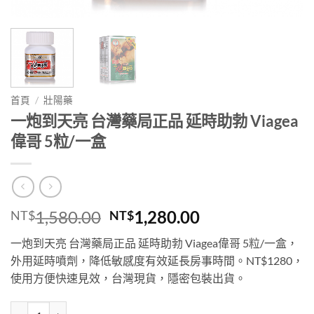
首頁
/
壯陽藥
一炮到天亮 台灣藥局正品 延時助勃 Viagea
偉哥 5粒/一盒
原
目
1,580.00
1,280.00
NT$
NT$
始
前
一炮到天亮 台灣藥局正品 延時助勃 Viagea偉哥 5粒/一盒，
價
價
外用延時噴劑，降低敏感度有效延長房事時間。NT$1280，
格：
格：
使用方便快速見效，台灣現貨，隱密包裝出貨。
NT$1,580.00。
NT$1,280.00
一炮到天亮 台灣藥局正品 延時助勃 Viagea偉哥 5粒/一盒 數量