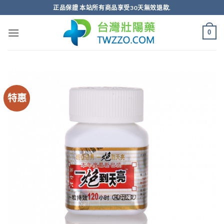
跳
正品保證 本站所有商品享受30天無效退款.
轉
至
0
內
容
特惠