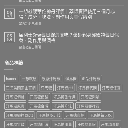
留言功能已關閉
討
〈2H2D
論
持
｜
一想就硬華佗神丹評價｜藥師實際使用三個月心
06
久
藥
8 月
得：成分、吃法、副作用與真假辨別
液
師
在
留言功能已關閉
評
實
〈一
價
測
想
｜
犀利士5mg每日錠怎麼吃？藥師親身經驗談每日保
05
韓
就
藥
8 月
養、副作用與價格
國
硬
師
奇
在
留言功能已關閉
華
實
力
〈犀
佗
測
片
利
神
日
評
士
商品標籤
丹
本
價：
5mg
評
丸
哪
每
價
榮
裡
日
｜
經
hamer
一想就硬
原廠汗馬糖
悍馬糖
正品汗馬糖
買、
錠
藥
典
副
怎
師
黑
正品美國黑金官網
汗馬糖
汗馬糖ptt
汗馬糖代購
汗馬糖保養
作
麼
實
金
用、
吃？
際
汗馬糖價格
汗馬糖價錢
汗馬糖副作用
汗馬糖劑量
版：
真
藥
使
成
假
師
汗馬糖原廠
汗馬糖台灣
汗馬糖吃法
汗馬糖哪裡買
用
分、
一
親
三
用
次
身
汗馬糖哪裡買ptt
汗馬糖多少錢
汗馬糖官網
汗馬糖每天吃
個
法、
搞
經
月
效
懂〉
汗馬糖無效
汗馬糖用法
汗馬糖用量
汗馬糖真假
汗馬糖真偽
驗
心
果
中