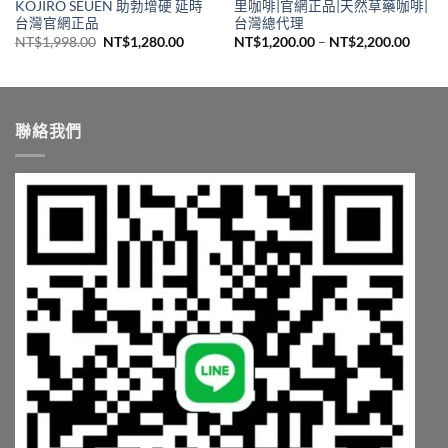
KOJIRO SEUEN 助勃增硬 延時
里咖啡|官網正品|天然草藥咖啡|
台灣官網正品
台灣總代理
原
目
價
NT$
1,998.00
NT$
1,280.00
NT$
1,200.00
–
NT$
2,200.00
始
前
格
價
價
範
2,000.00
格：
格：
圍：
NT$1,998.00。
NT$1,280.00。
NT$1,
6,500.00
到
NT$2,
聯絡我們