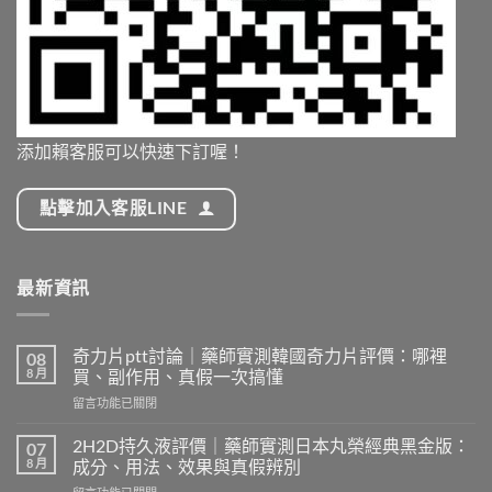
添加賴客服可以快速下訂喔！
點擊加入客服LINE
最新資訊
奇力片ptt討論｜藥師實測韓國奇力片評價：哪裡
08
8 月
買、副作用、真假一次搞懂
在
留言功能已關閉
〈奇
力
2H2D持久液評價｜藥師實測日本丸榮經典黑金版：
07
片
8 月
成分、用法、效果與真假辨別
ptt
在