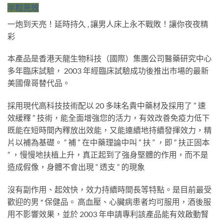
半粒見效
一炮到天亮！延時持久 , 讓男人床上永不戰敗！讓你夜夜精
彩
本產品是香港天龍生物科技（國際）集團公司醫藥研究中心
多年臨床試驗， 2003 年經臨床試驗成功後推出市場的最新
美國偉哥替代品。
採用現代高科技技術配以 20 多味名貴中藥材及採用了 ” 速
效緩釋 ” 技術，能全面增強您的活力，有效改善免疫力低下
既能在短時間內釋放出效能，又能連續地持續發揮效力，精
片以補為基礎。 ” 補 ” 在中藥理論中叫 ” 扶 ” ，即 ” 扶正固本
” ，慢慢地扶植上升，真正起到了強身堅體的作用，而不是
造成假像，身體不會出現 ” 透支 ” 的現象
沒有副作用、起效快，效力持續時間長等特點。是目前最受
歡迎的男 * 保健品。 高血壓、心臟病患者均可服用，酒後服
用不影響效果，並於 2003 年申請專利該產品能有效啟動腎