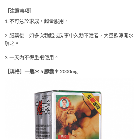
［注意事項］
1. 不可急於求成，超量服用。
2. 服藥後，如多次勃起或房事中久勃不泄者，大量飲涼開水
解之。
3. 一天內不得重複使用。
［規格］一瓶＊ 5 膠囊＊ 2000mg