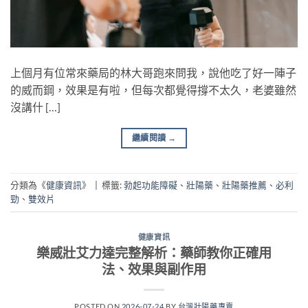
上個月有位常來藥局的林大哥跑來問我，說他吃了好一陣子
的威而鋼，效果是有啦，但每次都覺得撐不太久，老婆雖然
沒講什 […]
繼續閱讀
→
分類為《
健康資訊
》
|
標籤:
勃起功能障礙
、
壯陽藥
、
壯陽藥推薦
、
必利
勁
、
雙效片
健康資訊
樂威壯艾力達完整解析：藥師教你正確用
法、效果與副作用
POSTED ON
2026-07-24
BY
台灣壯陽藥專賣