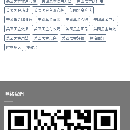
美國黑金使用心得
美國黑金使用方法
美國黑金副作用
驗
心
果
中
談
得：
與
美國黑金功效
美國黑金台灣官網
美國黑金吃法
每
成
真
日
分、
假
美國黑金哪裡買
美國黑金官網
美國黑金心得
美國黑金成分
保
吃
辨
養、
法、
別〉
美國黑金效果
美國黑金有效嗎
美國黑金正品
美國黑金無效
副
副
中
作
作
美國黑金用法
美國黑金真偽
美國黑金評價
達泊西汀
用
用
與
與
陰莖增大
雙效片
價
真
格〉
假
中
辨
別〉
中
聯絡我們