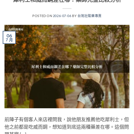
POSTED ON
2026-07-06
BY
台灣壯陽藥專賣
06
7 月
前陣子有個客人來店裡問我，說他朋友推薦他吃犀利士，但
他之前都是吃威而鋼，想知道到底這兩種藥差在哪。這個問