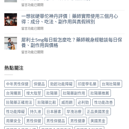
ptt
師
在
留言功能已關閉
討
實
〈2H2D
論
測
持
｜
一想就硬華佗神丹評價｜藥師實際使用三個月心
台
久
藥
得：成分、吃法、副作用與真假辨別
灣
液
師
申
在
留言功能已關閉
評
實
甲
〈一
價
測
天
想
｜
犀利士5mg每日錠怎麼吃？藥師親身經驗談每日保
韓
然
就
藥
養、副作用與價格
國
配
硬
師
奇
方：
在
留言功能已關閉
華
實
力
成
〈犀
佗
測
片
分、
利
神
日
評
效
士
熱點關注
丹
本
價：
果、
5mg
評
丸
哪
副
每
價
榮
裡
作
日
｜
經
中年男性保健
保健品
勃起功能障礙
印度學名藥
台灣壯陽藥
買、
用
錠
藥
典
副
與
怎
師
黑
台灣購買
增大陰莖
壯陽藥
壯陽藥副作用
壯陽藥推薦
作
哪
麼
實
金
用、
裡
吃？
際
壯陽藥正確用法
壯陽藥比較
威而鋼
必利勁
性功能改善
版：
真
買
藥
使
成
假
一
師
性功能障礙
持久液
日本藤素
早洩治療
正品美國黑金
用
分、
一
次
親
三
用
次
搞
身
用藥安全
男性保健
男性保健品
男性健康
美國黑金
個
法、
搞
懂〉
經
月
效
懂〉
中