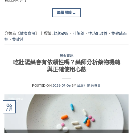
繼續閱讀
→
分類為《
健康資訊
》
|
標籤:
勃起硬度
、
壯陽藥
、
性功能改善
、
雙效威而
鋼
、
雙效片
黑金資訊
吃壯陽藥會有依賴性嗎？藥師分析藥物機轉
與正確使用心態
POSTED ON
2026-07-06
BY
台灣壯陽藥專賣
06
7 月