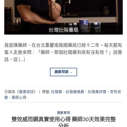
我是陳藥師，在台北重慶南路開藥局已經十二年。每天都有
客人走進來問：「藥師，那個壯陽藥到底有沒有效？」說實
話，這 […]
繼續閱讀
→
分類為《
健康資訊
》
|
標籤:
壯陽藥
、
壯陽藥推薦
、
壯陽藥評價
、
男性保
健
、
藥師心得
健康資訊
雙效威而鋼真實使用心得 藥師30天效果完整
分析