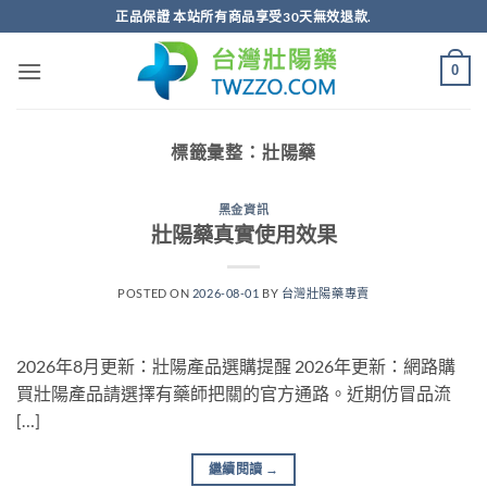
跳
正品保證 本站所有商品享受30天無效退款.
轉
至
0
內
容
標籤彙整：
壯陽藥
黑金資訊
壯陽藥真實使用效果
POSTED ON
2026-08-01
BY
台灣壯陽藥專賣
2026年8月更新：壯陽產品選購提醒 2026年更新：網路購
買壯陽產品請選擇有藥師把關的官方通路。近期仿冒品流
[…]
繼續閱讀
→