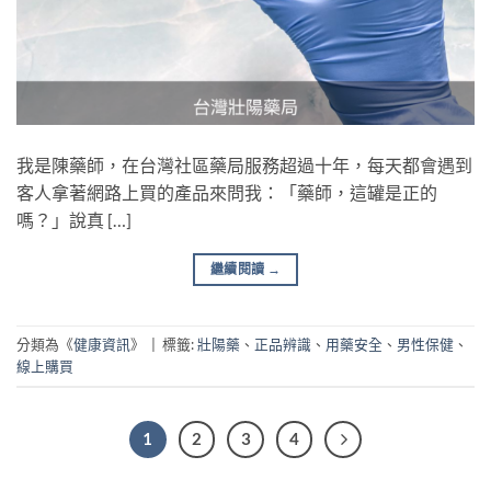
我是陳藥師，在台灣社區藥局服務超過十年，每天都會遇到
客人拿著網路上買的產品來問我：「藥師，這罐是正的
嗎？」說真 […]
繼續閱讀
→
分類為《
健康資訊
》
|
標籤:
壯陽藥
、
正品辨識
、
用藥安全
、
男性保健
、
線上購買
1
2
3
4