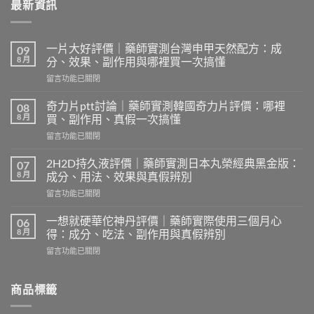
最新資訊
一片大好評價｜藥師實測台灣申甲天然配方：成
09
8 月
分、效果、副作用與哪裡買一次搞懂
在
留言功能已關閉
〈一
片
奇力片ptt討論｜藥師實測韓國奇力片評價：哪裡
08
大
8 月
買、副作用、真假一次搞懂
好
在
留言功能已關閉
評
〈奇
價
力
｜
2H2D持久液評價｜藥師實測日本丸榮經典黑金版：
07
片
藥
8 月
成分、用法、效果與真假辨別
ptt
師
在
留言功能已關閉
討
實
〈2H2D
論
測
持
｜
一想就硬華佗神丹評價｜藥師實際使用三個月心
06
台
久
藥
8 月
得：成分、吃法、副作用與真假辨別
灣
液
師
申
在
留言功能已關閉
評
實
甲
〈一
價
測
天
想
｜
韓
然
就
商品標籤
藥
國
配
硬
師
奇
方：
華
實
力