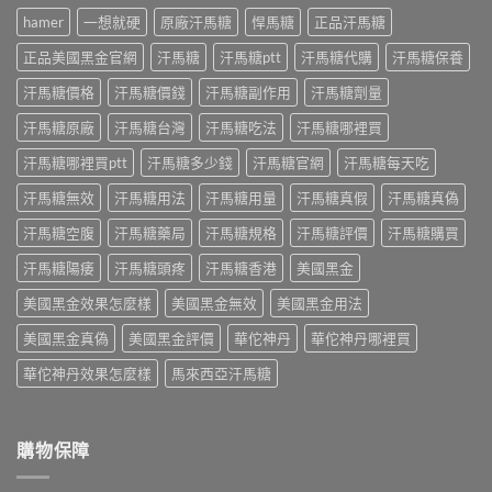
成
佗
測
片
hamer
一想就硬
原廠汗馬糖
悍馬糖
正品汗馬糖
分、
神
日
評
效
丹
本
價：
正品美國黑金官網
汗馬糖
汗馬糖ptt
汗馬糖代購
汗馬糖保養
果、
評
丸
哪
副
價
榮
汗馬糖價格
汗馬糖價錢
汗馬糖副作用
汗馬糖劑量
裡
作
｜
經
買、
用
藥
汗馬糖原廠
汗馬糖台灣
汗馬糖吃法
汗馬糖哪裡買
典
副
與
師
黑
作
哪
實
汗馬糖哪裡買ptt
汗馬糖多少錢
汗馬糖官網
汗馬糖每天吃
金
用、
裡
際
版：
真
買
汗馬糖無效
汗馬糖用法
汗馬糖用量
汗馬糖真假
汗馬糖真偽
使
成
假
一
用
分、
一
次
汗馬糖空腹
汗馬糖藥局
汗馬糖規格
汗馬糖評價
汗馬糖購買
三
用
次
搞
個
法、
搞
懂〉
汗馬糖陽痿
汗馬糖頭疼
汗馬糖香港
美國黑金
月
效
懂〉
中
心
果
中
美國黑金效果怎麼樣
美國黑金無效
美國黑金用法
得：
與
成
真
美國黑金真偽
美國黑金評價
華佗神丹
華佗神丹哪裡買
分、
假
吃
辨
華佗神丹效果怎麼樣
馬來西亞汗馬糖
法、
別〉
副
中
作
用
購物保障
與
真