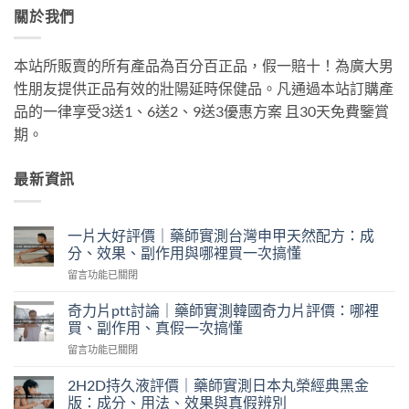
關於我們
本站所販賣的所有產品為百分百正品，假一賠十！為廣大男
性朋友提供正品有效的壯陽延時保健品。凡通過本站訂購產
品的一律享受3送1、6送2、9送3優惠方案 且30天免費鑒賞
期。
最新資訊
一片大好評價｜藥師實測台灣申甲天然配方：成
分、效果、副作用與哪裡買一次搞懂
在
留言功能已關閉
〈一
片
奇力片ptt討論｜藥師實測韓國奇力片評價：哪裡
大
買、副作用、真假一次搞懂
好
在
留言功能已關閉
評
〈奇
價
力
｜
2H2D持久液評價｜藥師實測日本丸榮經典黑金
片
藥
版：成分、用法、效果與真假辨別