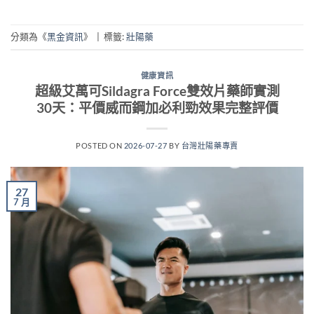
分類為《
黑金資訊
》
|
標籤:
壯陽藥
健康資訊
超級艾萬可Sildagra Force雙效片藥師實測
30天：平價威而鋼加必利勁效果完整評價
POSTED ON
2026-07-27
BY
台灣壯陽藥專賣
27
7 月