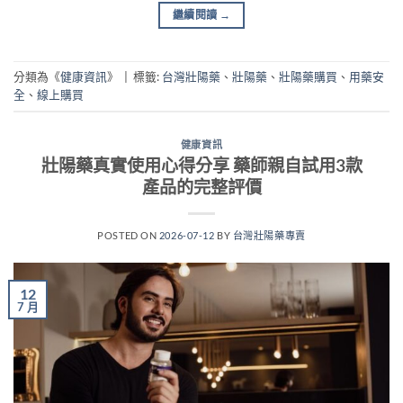
繼續閱讀
→
分類為《
健康資訊
》
|
標籤:
台灣壯陽藥
、
壯陽藥
、
壯陽藥購買
、
用藥安
全
、
線上購買
健康資訊
壯陽藥真實使用心得分享 藥師親自試用3款
產品的完整評價
POSTED ON
2026-07-12
BY
台灣壯陽藥專賣
12
7 月