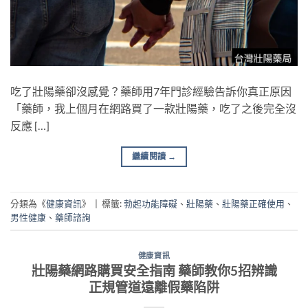
吃了壯陽藥卻沒感覺？藥師用7年門診經驗告訴你真正原因
「藥師，我上個月在網路買了一款壯陽藥，吃了之後完全沒
反應 […]
繼續閱讀
→
分類為《
健康資訊
》
|
標籤:
勃起功能障礙
、
壯陽藥
、
壯陽藥正確使用
、
男性健康
、
藥師諮詢
健康資訊
壯陽藥網路購買安全指南 藥師教你5招辨識
正規管道遠離假藥陷阱