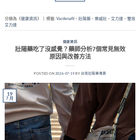
分類為《
健康資訊
》
|
標籤:
Vardenafil
、
壯陽藥
、
樂威壯
、
艾力達
、
雙效
艾力達
健康資訊
壯陽藥吃了沒感覺？藥師分析7個常見無效
原因與改善方法
POSTED ON
2026-07-19
BY
台灣壯陽藥專賣
19
7 月