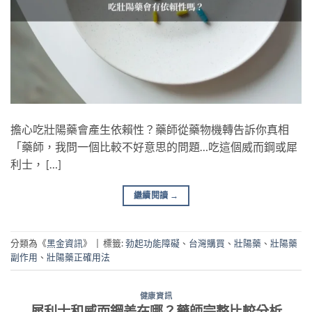
擔心吃壯陽藥會產生依賴性？藥師從藥物機轉告訴你真相
「藥師，我問一個比較不好意思的問題…吃這個威而鋼或犀
利士， […]
繼續閱讀
→
分類為《
黑金資訊
》
|
標籤:
勃起功能障礙
、
台灣購買
、
壯陽藥
、
壯陽藥
副作用
、
壯陽藥正確用法
健康資訊
犀利士和威而鋼差在哪？藥師完整比較分析