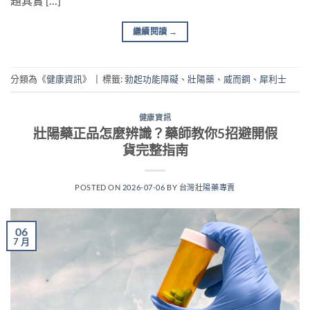
題其實 […]
繼續閱讀
→
分類為《
健康資訊
》
|
標籤:
勃起功能障礙
、
壯陽藥
、
威而鋼
、
犀利士
健康資訊
壯陽藥正品怎麼辨識？藥師教你5招避開假
貨完整指南
POSTED ON
2026-07-06
BY
台灣壯陽藥專賣
06
7 月