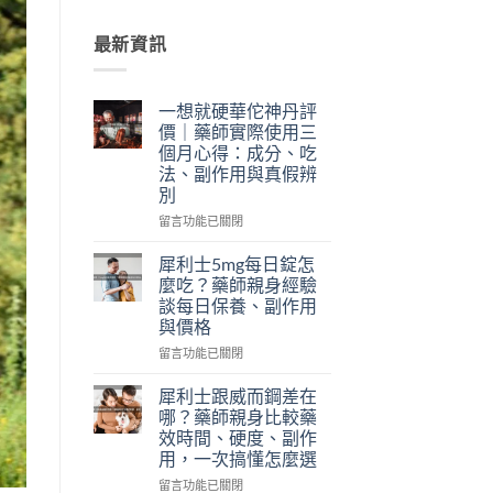
最新資訊
一想就硬華佗神丹評
價｜藥師實際使用三
個月心得：成分、吃
法、副作用與真假辨
別
在
留言功能已關閉
〈一
想
犀利士5mg每日錠怎
就
麼吃？藥師親身經驗
硬
談每日保養、副作用
華
與價格
佗
神
在
留言功能已關閉
丹
〈犀
評
利
犀利士跟威而鋼差在
價
士
哪？藥師親身比較藥
｜
5mg
效時間、硬度、副作
藥
每
用，一次搞懂怎麼選
師
日
實
錠
在
留言功能已關閉