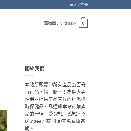
登入 / 註冊
購物車 /
NT$
0.00
0
關於我們
本站所販賣的所有產品為百分
百正品，假一賠十！為廣大男
性朋友提供正品有效的壯陽延
時保健品。凡通過本站訂購產
品的一律享受3送1、6送2、9
送3優惠方案 且30天免費鑒賞
期。