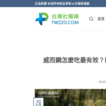
跳
正品保證 本站所有商品享受30天無效退款.
轉
至
首頁
內
容
威而鋼怎麼吃最有效？
POS
03
8 月