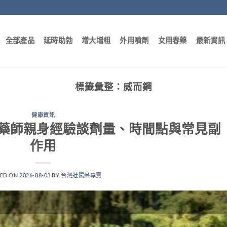
全部產品
延時助勃
增大增粗
外用噴劑
女用春藥
最新資訊
標籤彙整：
威而鋼
健康資訊
藥師親身經驗談劑量、時間點與常見副
作用
TED ON
2026-08-03
BY
台灣壯陽藥專賣