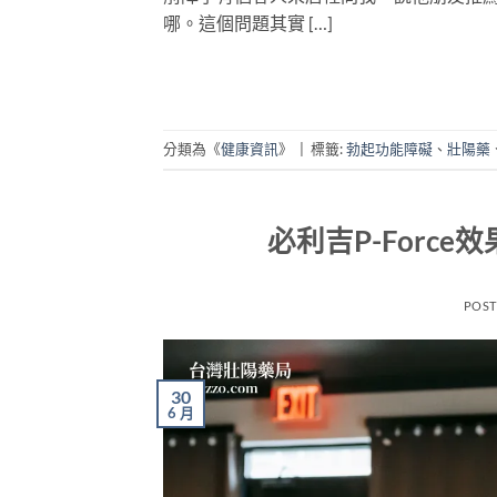
哪。這個問題其實 […]
分類為《
健康資訊
》
|
標籤:
勃起功能障礙
、
壯陽藥
必利吉P-Forc
POS
30
6 月