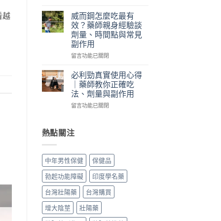
際
怎
〈犀
使
麼
利
看越
威而鋼怎麼吃最有
用
吃？
士
效？藥師親身經驗談
三
藥
跟
劑量、時間點與常見
個
師
威
副作用
月
親
而
心
身
鋼
在
留言功能已關閉
得：
經
差
〈威
成
驗
在
而
必利勁真實使用心得
分、
談
哪？
鋼
｜藥師教你正確吃
吃
每
藥
怎
法、劑量與副作用
法、
日
師
麼
副
保
親
在
吃
留言功能已關閉
作
養、
身
〈必
最
用
副
比
利
有
與
作
較
勁
效？
熱點關注
真
用
藥
真
藥
假
與
效
實
師
辨
價
時
使
親
中年男性保健
保健品
別〉
格〉
間、
用
身
中
中
硬
心
經
勃起功能障礙
印度學名藥
度、
得
驗
副
｜
談
台灣壯陽藥
台灣購買
作
藥
劑
用，
師
量、
增大陰莖
壯陽藥
一
教
時