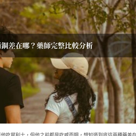
薦他吃犀利士，但他之前都是吃威而鋼，想知道到底這兩種藥差