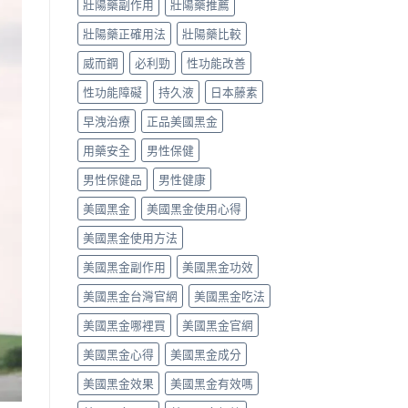
次
你
壯陽藥副作用
壯陽藥推薦
間
搞
正
點
壯陽藥正確用法
壯陽藥比較
懂
確
與
怎
吃
常
威而鋼
必利勁
性功能改善
麼
法、
見
選〉
劑
副
性功能障礙
持久液
日本藤素
中
量
作
與
用〉
早洩治療
正品美國黑金
副
中
作
用藥安全
男性保健
用〉
中
男性保健品
男性健康
美國黑金
美國黑金使用心得
美國黑金使用方法
美國黑金副作用
美國黑金功效
美國黑金台灣官網
美國黑金吃法
美國黑金哪裡買
美國黑金官網
美國黑金心得
美國黑金成分
美國黑金效果
美國黑金有效嗎