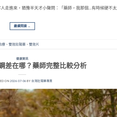
客人走進來，猶豫半天才小聲問：「藥師，我那個…有時候硬不太
繼續閱讀
→
治療
、
雙效壯陽藥
、
雙效片
健康資訊
鋼差在哪？藥師完整比較分析
TED ON
2026-07-06
BY
台灣壯陽藥專賣