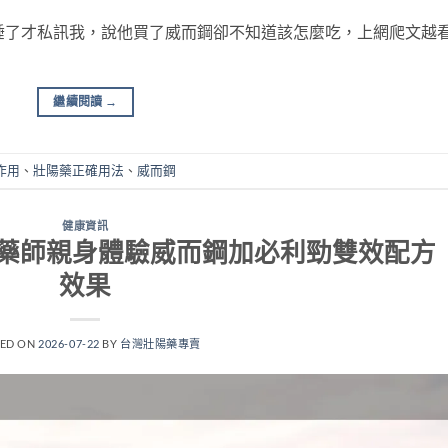
睡了才私訊我，說他買了威而鋼卻不知道該怎麼吃，上網爬文越
繼續閱讀
→
作用
、
壯陽藥正確用法
、
威而鋼
健康資訊
藥師親身體驗威而鋼加必利勁雙效配方
效果
TED ON
2026-07-22
BY
台灣壯陽藥專賣