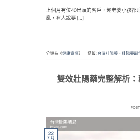
上個月有位40出頭的客戶，趁老婆小孩都
亂，有人說要 […]
分類為《
健康資訊
》
|
標籤:
台灣壯陽藥
、
壯陽藥副
雙效壯陽藥完整解析：
POS
22
7 月