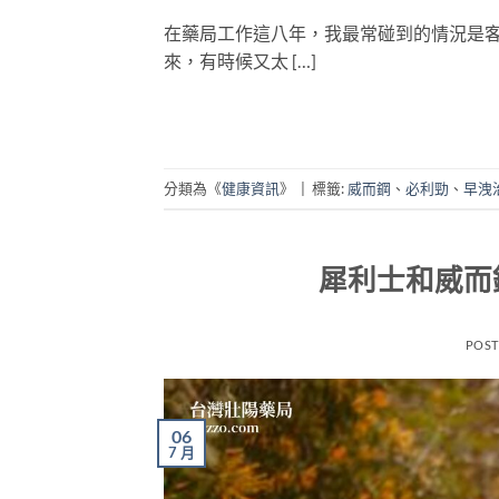
在藥局工作這八年，我最常碰到的情況是
來，有時候又太 […]
分類為《
健康資訊
》
|
標籤:
威而鋼
、
必利勁
、
早洩
犀利士和威而
POS
06
7 月