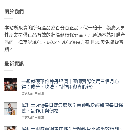
關於我們
本站所販賣的所有產品為百分百正品，假一賠十！為廣大男
性朋友提供正品有效的壯陽延時保健品。凡通過本站訂購產
品的一律享受3送1、6送2、9送3優惠方案 且30天免費鑒賞
期。
最新資訊
一想就硬華佗神丹評價｜藥師實際使用三個月心
得：成分、吃法、副作用與真假辨別
在
留言功能已關閉
〈一
想
犀利士5mg每日錠怎麼吃？藥師親身經驗談每日保
就
養、副作用與價格
硬
在
留言功能已關閉
華
〈犀
佗
利
神
犀利士跟威而鋼差在哪？藥師親身比較藥效時間、