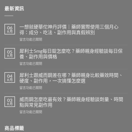
最新資訊
一想就硬華佗神丹評價｜藥師實際使用三個月心
06
8 月
得：成分、吃法、副作用與真假辨別
在
留言功能已關閉
〈一
想
犀利士5mg每日錠怎麼吃？藥師親身經驗談每日保
05
就
8 月
養、副作用與價格
硬
在
留言功能已關閉
華
〈犀
佗
利
神
犀利士跟威而鋼差在哪？藥師親身比較藥效時間、
04
士
丹
8 月
硬度、副作用，一次搞懂怎麼選
5mg
評
在
留言功能已關閉
每
價
〈犀
日
｜
利
錠
威而鋼怎麼吃最有效？藥師親身經驗談劑量、時間
03
藥
士
怎
8 月
點與常見副作用
師
跟
麼
實
在
留言功能已關閉
威
吃？
際
〈威
而
藥
使
而
鋼
師
用
鋼
商品標籤
差
親
三
怎