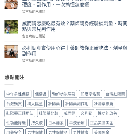
士
丹
硬度、副作用，一次搞懂怎麼選
5mg
評
在
留言功能已關閉
每
價
〈犀
日
｜
利
錠
威而鋼怎麼吃最有效？藥師親身經驗談劑量、時間
藥
士
怎
點與常見副作用
師
跟
麼
實
在
留言功能已關閉
威
吃？
際
〈威
而
藥
使
而
鋼
必利勁真實使用心得｜藥師教你正確吃法、劑量與
師
用
鋼
差
副作用
親
三
怎
在
身
個
在
留言功能已關閉
麼
哪？
經
月
〈必
吃
藥
驗
心
利
最
師
談
得：
勁
熱點關注
有
親
每
成
真
效？
身
日
分、
實
藥
比
保
吃
使
師
較
中年男性保健
保健品
勃起功能障礙
印度學名藥
台灣壯陽藥
養、
法、
用
親
藥
副
副
心
身
效
台灣購買
增大陰莖
壯陽藥
壯陽藥副作用
壯陽藥推薦
作
作
得
經
時
用
用
｜
驗
壯陽藥正確用法
壯陽藥比較
威而鋼
必利勁
性功能改善
間、
與
與
藥
談
硬
價
真
師
性功能障礙
持久液
日本藤素
早洩治療
正品美國黑金
劑
度、
格〉
假
教
量、
副
中
辨
你
用藥安全
男性保健
男性保健品
男性健康
美國黑金
時
作