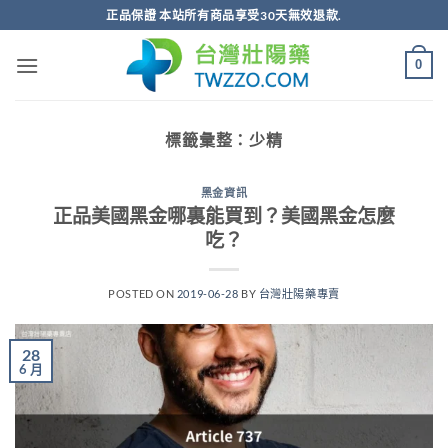
跳
正品保證 本站所有商品享受30天無效退款.
轉
至
0
內
容
標籤彙整：
少精
黑金資訊
正品美國黑金哪裏能買到？美國黑金怎麼
吃？
POSTED ON
2019-06-28
BY
台灣壯陽藥專賣
28
6 月