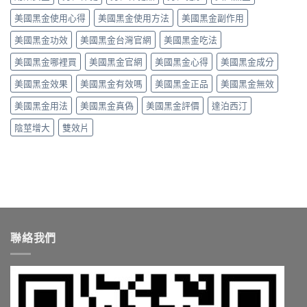
別〉
正
間
用，
中
美國黑金使用心得
美國黑金使用方法
美國黑金副作用
確
點
一
吃
與
次
美國黑金功效
美國黑金台灣官網
美國黑金吃法
法、
常
搞
劑
見
懂
美國黑金哪裡買
美國黑金官網
美國黑金心得
美國黑金成分
量
副
怎
與
作
麼
美國黑金效果
美國黑金有效嗎
美國黑金正品
美國黑金無效
副
用〉
選〉
作
中
中
美國黑金用法
美國黑金真偽
美國黑金評價
達泊西汀
用〉
中
陰莖增大
雙效片
聯絡我們