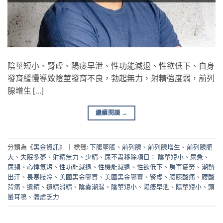
陰莖短小、腎虛、陽痿早泄、性功能減退、性欲低下、自身
發育緩慢導致陰莖發育不良，勃起無力，射精強度弱，前列
腺增生 […]
繼續閱讀
→
分類為《
黑金資訊
》
|
標籤:
下腹墜脹
、
前列腺
、
前列腺增生
、
前列腺肥
大
、
失眠多夢
、
射精無力
、
少精
、
尿不盡移除項目： 陰莖短小
、
尿急
、
尿頻
、
心悸氣短
、
性功能減退
、
性機能減退
、
性欲低下
、
房事疲勞
、
潮熱
出汗
、
畏寒肢冷
、
美國黑金哪買
、
美國黑金哪賣
、
腎虛
、
腰膝酸痛
、
腰酸
背痛
、
遺精
、
遺精滑精
、
陰囊潮濕
、
陰莖短小
、
陽痿早泄
、
陽莖短小
、
頭
暈耳鳴
、
體虛乏力