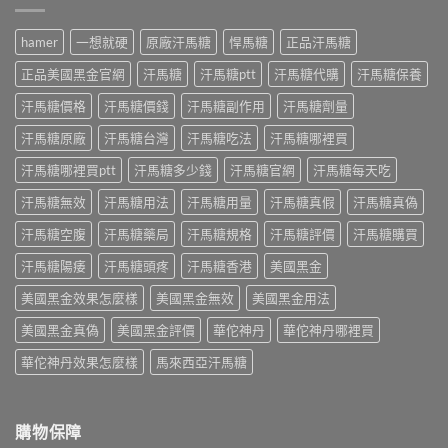
在
身
個
麼
哪？
經
月
吃
藥
驗
hamer
一想就硬
原廠汗馬糖
悍馬糖
正品汗馬糖
心
最
師
談
得：
有
親
每
正品美國黑金官網
汗馬糖
汗馬糖ptt
汗馬糖代購
汗馬糖保養
成
效？
身
日
分、
藥
比
汗馬糖價格
汗馬糖價錢
汗馬糖副作用
汗馬糖劑量
保
吃
師
較
養、
法、
親
汗馬糖原廠
汗馬糖台灣
汗馬糖吃法
汗馬糖哪裡買
藥
副
副
身
效
作
作
經
汗馬糖哪裡買ptt
汗馬糖多少錢
汗馬糖官網
汗馬糖每天吃
時
用
用
驗
間、
與
與
汗馬糖無效
汗馬糖用法
汗馬糖用量
汗馬糖真假
汗馬糖真偽
談
硬
價
真
劑
度、
格〉
假
汗馬糖空腹
汗馬糖藥局
汗馬糖規格
汗馬糖評價
汗馬糖購買
量、
副
中
辨
時
作
別〉
汗馬糖陽痿
汗馬糖頭疼
汗馬糖香港
美國黑金
間
用，
中
點
一
美國黑金效果怎麼樣
美國黑金無效
美國黑金用法
與
次
常
搞
美國黑金真偽
美國黑金評價
華佗神丹
華佗神丹哪裡買
見
懂
副
怎
華佗神丹效果怎麼樣
馬來西亞汗馬糖
作
麼
用〉
選〉
中
中
購物保障