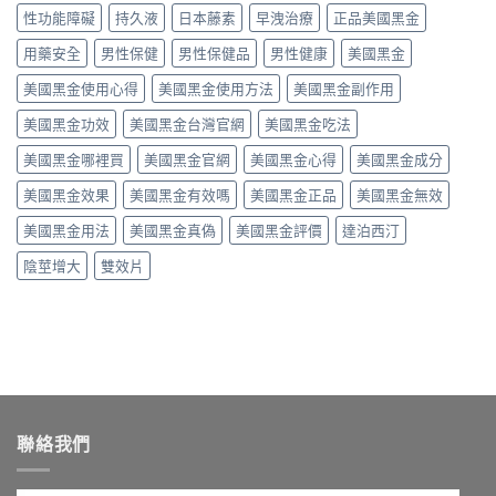
硬
價
真
師
性功能障礙
持久液
日本藤素
早洩治療
正品美國黑金
劑
度、
格〉
假
教
量、
副
中
辨
你
用藥安全
男性保健
男性保健品
男性健康
美國黑金
時
作
別〉
正
間
用，
中
美國黑金使用心得
美國黑金使用方法
美國黑金副作用
確
點
一
吃
與
次
美國黑金功效
美國黑金台灣官網
美國黑金吃法
法、
常
搞
劑
見
懂
美國黑金哪裡買
美國黑金官網
美國黑金心得
美國黑金成分
量
副
怎
與
作
麼
美國黑金效果
美國黑金有效嗎
美國黑金正品
美國黑金無效
副
用〉
選〉
作
中
中
美國黑金用法
美國黑金真偽
美國黑金評價
達泊西汀
用〉
中
陰莖增大
雙效片
聯絡我們