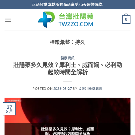
跳
正品保證 本站所有商品享受30天無效退款.
轉
至
0
內
容
標籤彙整：
持久
健康資訊
壯陽藥多久見效？犀利士、威而鋼、必利勁
起效時間全解析
POSTED ON
2026-05-27
BY
台灣壯陽藥專賣
27
5 月