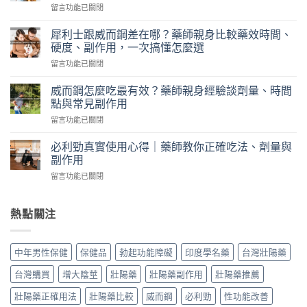
在
留言功能已關閉
華
〈犀
佗
利
神
犀利士跟威而鋼差在哪？藥師親身比較藥效時間、
士
丹
硬度、副作用，一次搞懂怎麼選
5mg
評
在
留言功能已關閉
每
價
〈犀
日
｜
利
錠
威而鋼怎麼吃最有效？藥師親身經驗談劑量、時間
藥
士
怎
點與常見副作用
師
跟
麼
實
在
留言功能已關閉
威
吃？
際
〈威
而
藥
使
而
鋼
必利勁真實使用心得｜藥師教你正確吃法、劑量與
師
用
鋼
差
副作用
親
三
怎
在
身
個
在
留言功能已關閉
麼
哪？
經
月
〈必
吃
藥
驗
心
利
最
師
談
得：
勁
熱點關注
有
親
每
成
真
效？
身
日
分、
實
藥
比
保
吃
使
師
較
中年男性保健
保健品
勃起功能障礙
印度學名藥
台灣壯陽藥
養、
法、
用
親
藥
副
副
心
身
效
台灣購買
增大陰莖
壯陽藥
壯陽藥副作用
壯陽藥推薦
作
作
得
經
時
用
用
｜
驗
壯陽藥正確用法
壯陽藥比較
威而鋼
必利勁
性功能改善
間、
與
與
藥
談