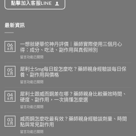
點擊加入客服LINE
最新資訊
一想就硬華佗神丹評價｜藥師實際使用三個月心
06
8 月
得：成分、吃法、副作用與真假辨別
在
留言功能已關閉
〈一
想
犀利士5mg每日錠怎麼吃？藥師親身經驗談每日保
05
就
8 月
養、副作用與價格
硬
在
留言功能已關閉
華
〈犀
佗
利
神
犀利士跟威而鋼差在哪？藥師親身比較藥效時間、
04
士
丹
8 月
硬度、副作用，一次搞懂怎麼選
5mg
評
在
留言功能已關閉
每
價
〈犀
日
｜
利
錠
威而鋼怎麼吃最有效？藥師親身經驗談劑量、時間
03
藥
士
怎
8 月
點與常見副作用
師
跟
麼
實
在
留言功能已關閉
威
吃？
際