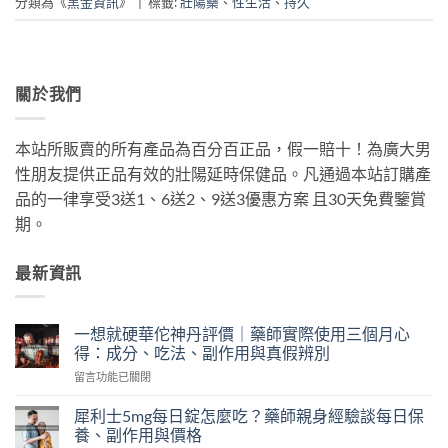
分類為《
黑金資訊
》
|
標籤:
壯陽藥
、
性生活
、
持久
關於我們
本站所販賣的所有產品為百分百正品，假一賠十！為廣大男
性朋友提供正品有效的壯陽延時保健品。凡通過本站訂購產
品的一律享受3送1、6送2、9送3優惠方案 且30天免費鑒賞
期。
最新資訊
一想就硬華佗神丹評價｜藥師實際使用三個月心
得：成分、吃法、副作用與真假辨別
在
留言功能已關閉
〈一
想
犀利士5mg每日錠怎麼吃？藥師親身經驗談每日保
就
養、副作用與價格
硬