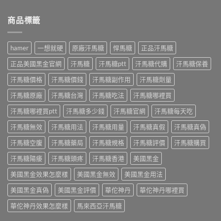
〈威
而
藥
使
而
鋼
師
用
鋼
商品標籤
差
親
三
怎
在
身
個
麼
哪？
經
月
吃
藥
驗
hamer
一想就硬
原廠汗馬糖
悍馬糖
正品汗馬糖
心
最
師
談
得：
有
親
每
正品美國黑金官網
汗馬糖
汗馬糖ptt
汗馬糖代購
汗馬糖保養
成
效？
身
日
分、
藥
比
汗馬糖價格
汗馬糖價錢
汗馬糖副作用
汗馬糖劑量
保
吃
師
較
養、
法、
親
汗馬糖原廠
汗馬糖台灣
汗馬糖吃法
汗馬糖哪裡買
藥
副
副
身
效
作
作
經
汗馬糖哪裡買ptt
汗馬糖多少錢
汗馬糖官網
汗馬糖每天吃
時
用
用
驗
間、
與
與
汗馬糖無效
汗馬糖用法
汗馬糖用量
汗馬糖真假
汗馬糖真偽
談
硬
價
真
劑
度、
格〉
假
汗馬糖空腹
汗馬糖藥局
汗馬糖規格
汗馬糖評價
汗馬糖購買
量、
副
中
辨
時
作
別〉
汗馬糖陽痿
汗馬糖頭疼
汗馬糖香港
美國黑金
間
用，
中
點
一
美國黑金效果怎麼樣
美國黑金無效
美國黑金用法
與
次
常
搞
美國黑金真偽
美國黑金評價
華佗神丹
華佗神丹哪裡買
見
懂
副
怎
華佗神丹效果怎麼樣
馬來西亞汗馬糖
作
麼
用〉
選〉