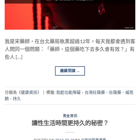
我是宋藥師，在台北藥局執業超過12年。每天我都會遇到客
人問同一個問題：「藥師，這個藥吃下去多久會有效？」有
些人 […]
繼續閱讀
→
分類為《
健康資訊
》
|
標籤:
勃起功能障礙
、
台灣壯陽藥
、
壯陽藥
、
威而
鋼
、
持久
黑金資訊
讓性生活時間更持久的秘密？
POSTED ON
2019-03-29
BY
台灣壯陽藥專賣