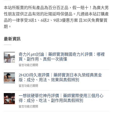
本站所販賣的所有產品為百分百正品，假一賠十！為廣大男
性朋友提供正品有效的壯陽延時保健品。凡通過本站訂購產
品的一律享受3送1、6送2、9送3優惠方案 且30天免費鑒賞
期。
最新資訊
奇力片ptt討論｜藥師實測韓國奇力片評價：哪裡
買、副作用、真假一次搞懂
在
留言功能已關閉
〈奇
力
2H2D持久液評價｜藥師實測日本丸榮經典黑金
片
版：成分、用法、效果與真假辨別
ptt
在
留言功能已關閉
討
〈2H2D
論
持
｜
一想就硬華佗神丹評價｜藥師實際使用三個月心
久
藥
得：成分、吃法、副作用與真假辨別
液
師
在
留言功能已關閉
評
實
〈一
價
測