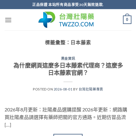
跳
正品保證 本站所有商品享受30天無效退款.
轉
至
0
內
容
標籤彙整：
日本藤素
黑金資訊
為什麼網頁這麼多日本藤素代理商？這麼多
日本藤素官網？
POSTED ON
2026-08-01
BY
台灣壯陽藥專賣
2026年8月更新：壯陽產品選購提醒 2026年更新：網路購
買壯陽產品請選擇有藥師把關的官方通路。近期仿冒品流
[…]