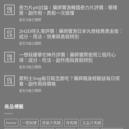
奇力片ptt討論｜藥師實測韓國奇力片評價：哪裡
08
8 月
買、副作用、真假一次搞懂
在
留言功能已關閉
〈奇
力
2H2D持久液評價｜藥師實測日本丸榮經典黑金版：
07
片
8 月
成分、用法、效果與真假辨別
ptt
在
留言功能已關閉
討
〈2H2D
論
持
｜
一想就硬華佗神丹評價｜藥師實際使用三個月心
06
久
藥
8 月
得：成分、吃法、副作用與真假辨別
液
師
在
留言功能已關閉
評
實
〈一
價
測
想
｜
犀利士5mg每日錠怎麼吃？藥師親身經驗談每日保
05
韓
就
藥
8 月
養、副作用與價格
國
硬
師
奇
在
留言功能已關閉
華
實
力
〈犀
佗
測
片
利
神
日
評
士
商品標籤
丹
本
價：
5mg
評
丸
哪
每
價
榮
裡
日
｜
經
hamer
一想就硬
原廠汗馬糖
悍馬糖
正品汗馬糖
買、
錠
藥
典
副