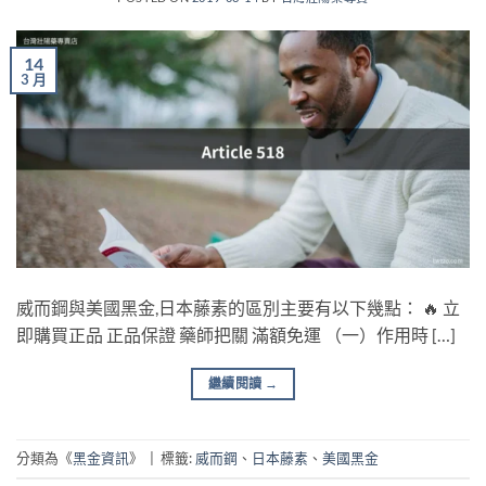
14
3 月
威而鋼與美國黑金,日本藤素的區別主要有以下幾點： 🔥 立
即購買正品 正品保證 藥師把關 滿額免運 （一）作用時 […]
繼續閱讀
→
分類為《
黑金資訊
》
|
標籤:
威而鋼
、
日本藤素
、
美國黑金