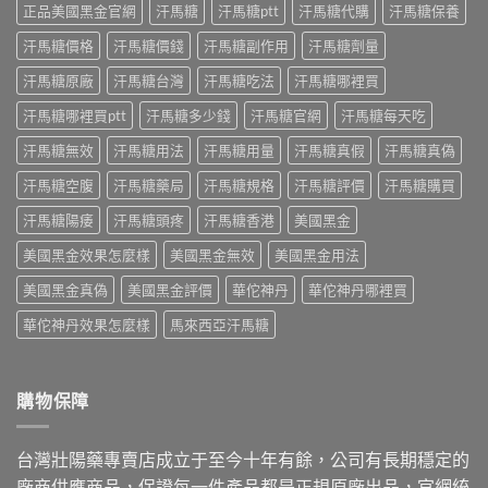
怎
師
黑
正品美國黑金官網
汗馬糖
汗馬糖ptt
汗馬糖代購
汗馬糖保養
作
麼
實
金
用、
吃？
際
汗馬糖價格
汗馬糖價錢
汗馬糖副作用
汗馬糖劑量
版：
真
藥
使
成
假
師
汗馬糖原廠
汗馬糖台灣
汗馬糖吃法
汗馬糖哪裡買
用
分、
一
親
三
用
次
身
汗馬糖哪裡買ptt
汗馬糖多少錢
汗馬糖官網
汗馬糖每天吃
個
法、
搞
經
月
效
懂〉
汗馬糖無效
汗馬糖用法
汗馬糖用量
汗馬糖真假
汗馬糖真偽
驗
心
果
中
談
得：
與
汗馬糖空腹
汗馬糖藥局
汗馬糖規格
汗馬糖評價
汗馬糖購買
每
成
真
日
分、
假
汗馬糖陽痿
汗馬糖頭疼
汗馬糖香港
美國黑金
保
吃
辨
養、
法、
別〉
美國黑金效果怎麼樣
美國黑金無效
美國黑金用法
副
副
中
作
作
美國黑金真偽
美國黑金評價
華佗神丹
華佗神丹哪裡買
用
用
與
與
華佗神丹效果怎麼樣
馬來西亞汗馬糖
價
真
格〉
假
中
辨
別〉
購物保障
中
台灣壯陽藥專賣店成立于至今十年有餘，公司有長期穩定的
廠商供應商品，保證每一件產品都是正規原廠出品，官網統