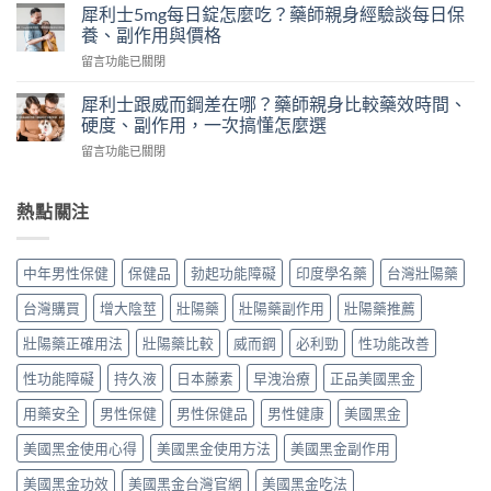
想
｜
犀利士5mg每日錠怎麼吃？藥師親身經驗談每日保
韓
就
藥
養、副作用與價格
國
硬
師
奇
在
留言功能已關閉
華
實
力
〈犀
佗
測
片
利
神
犀利士跟威而鋼差在哪？藥師親身比較藥效時間、
日
評
士
丹
硬度、副作用，一次搞懂怎麼選
本
價：
5mg
評
丸
哪
在
留言功能已關閉
每
價
榮
裡
〈犀
日
｜
經
買、
利
錠
藥
典
副
士
熱點關注
怎
師
黑
作
跟
麼
實
金
用、
威
吃？
際
版：
真
而
藥
使
中年男性保健
保健品
勃起功能障礙
印度學名藥
台灣壯陽藥
成
假
鋼
師
用
分、
一
差
親
三
台灣購買
增大陰莖
壯陽藥
壯陽藥副作用
壯陽藥推薦
用
次
在
身
個
法、
搞
哪？
經
壯陽藥正確用法
壯陽藥比較
威而鋼
必利勁
性功能改善
月
效
懂〉
藥
驗
心
果
中
師
性功能障礙
持久液
日本藤素
早洩治療
正品美國黑金
談
得：
與
親
每
成
真
身
用藥安全
男性保健
男性保健品
男性健康
美國黑金
日
分、
假
比
保
吃
辨
美國黑金使用心得
美國黑金使用方法
美國黑金副作用
較
養、
法、
別〉
藥
副
副
中
美國黑金功效
美國黑金台灣官網
美國黑金吃法
效
作