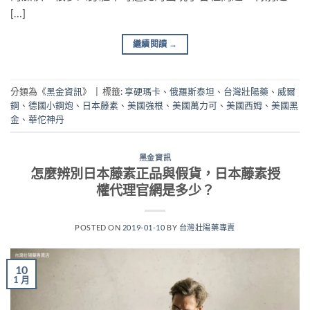
[…]
繼續閱讀
→
分類為《
黑金資訊
》
|
標籤:
享硬瑪卡
、
俄羅斯泰坦
、
台灣壯陽藥
、
威爾
鋼
、
德國小鋼炮
、
日本藤素
、
美國強根
、
美國萬力可
、
美國西姆
、
美國黑
金
、
華佗神丹
黑金資訊
怎麼辨別日本藤素正品與假貨，日本藤素授
權代理官網是多少？
POSTED ON
2019-01-10
BY
台灣壯陽藥專賣
10
1 月