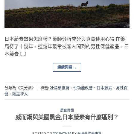
日本藤素效果怎麼樣？藥師分析成分與真實使用心得 在藥
局待了十幾年，這幾年最常被客人問到的男性保健產品，日
本藤素 […]
繼續閱讀
→
分類為《未分類》
|
標籤:
壯陽藥推薦
、
性功能改善
、
日本藤素
、
男性保
健
、
陰莖增大
黑金資訊
威而鋼與美國黑金,日本藤素有什麼區別？
POSTED ON
2019-03-14
BY
台灣壯陽藥專賣