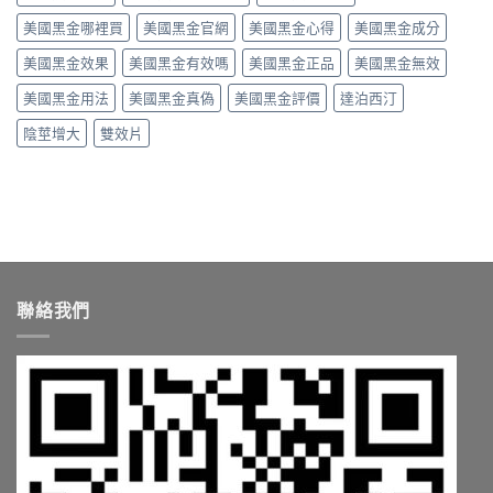
作
時
用
用
美國黑金哪裡買
美國黑金官網
美國黑金心得
美國黑金成分
間、
與
與
硬
價
真
美國黑金效果
美國黑金有效嗎
美國黑金正品
美國黑金無效
度、
格〉
假
副
中
辨
美國黑金用法
美國黑金真偽
美國黑金評價
達泊西汀
作
別〉
用，
陰莖增大
雙效片
中
一
次
搞
懂
怎
麼
選〉
中
聯絡我們