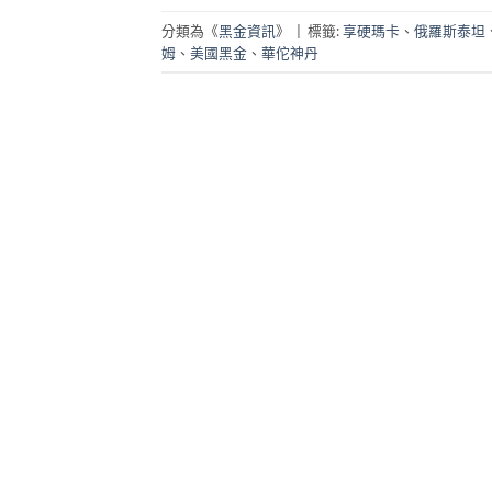
分類為《
黑金資訊
》
|
標籤:
享硬瑪卡
、
俄羅斯泰坦
姆
、
美國黑金
、
華佗神丹