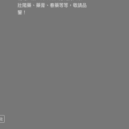
壯陽藥、藥膏、春藥等等，敬請品
鑒！
效