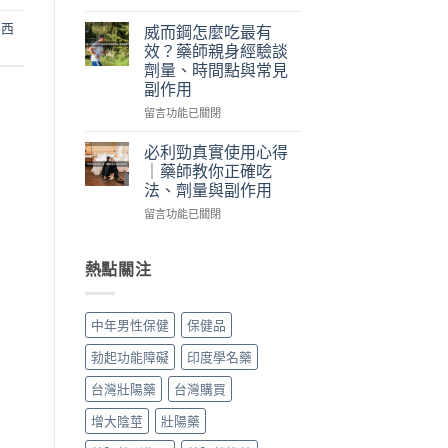
際
怎
〈犀
使
麼
利
國西
威而鋼怎麼吃最有
用
吃？
士
效？藥師親身經驗談
三
藥
跟
劑量、時間點與常見
個
師
威
副作用
月
親
而
心
身
鋼
在
留言功能已關閉
得：
經
差
〈威
成
驗
在
而
必利勁真實使用心得
分、
談
哪？
鋼
｜藥師教你正確吃
吃
每
藥
怎
法、劑量與副作用
法、
日
師
麼
副
保
親
在
吃
留言功能已關閉
作
養、
身
〈必
最
用
副
比
利
有
與
作
較
勁
效？
熱點關注
真
用
藥
真
藥
假
與
效
實
師
辨
價
時
使
親
中年男性保健
保健品
別〉
格〉
間、
用
身
中
中
硬
心
經
勃起功能障礙
印度學名藥
度、
得
驗
副
｜
談
台灣壯陽藥
台灣購買
作
藥
劑
用，
師
量、
增大陰莖
壯陽藥
一
教
時