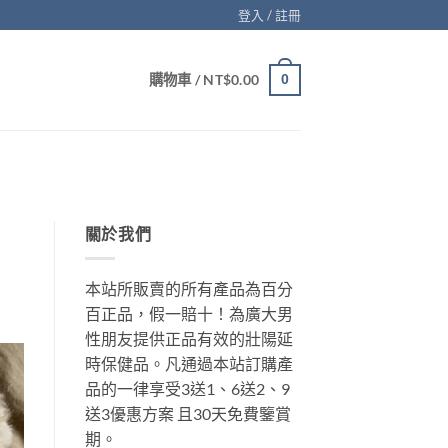
登入 / 註冊
購物車 /
NT$
0.00
0
關於我們
本站所販賣的所有產品為百分
百正品，假一賠十！為廣大男
性朋友提供正品有效的壯陽延
時保健品。凡通過本站訂購產
品的一律享受3送1、6送2、9
送3優惠方案 且30天免費鑒賞
期。