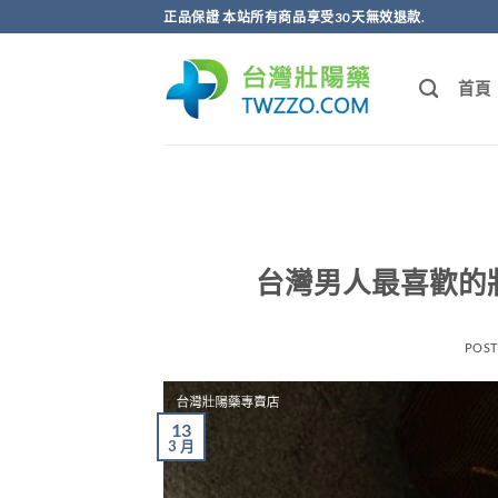
跳
正品保證 本站所有商品享受30天無效退款.
轉
至
首頁
內
容
台灣男人最喜歡的
POS
13
3 月