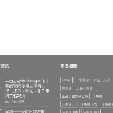
新資訊
商品標籤
hamer
一想就硬
原廠汗馬糖
一想就硬華佗神丹評價｜
藥師實際使用三個月心
悍馬糖
正品汗馬糖
得：成分、吃法、副作用
與真假辨別
正品美國黑金官網
汗馬糖
在
留言功能已關閉
汗馬糖ptt
汗馬糖代購
汗馬糖
〈一
想
犀利士5mg每日錠怎麼
汗馬糖價格
汗馬糖價錢