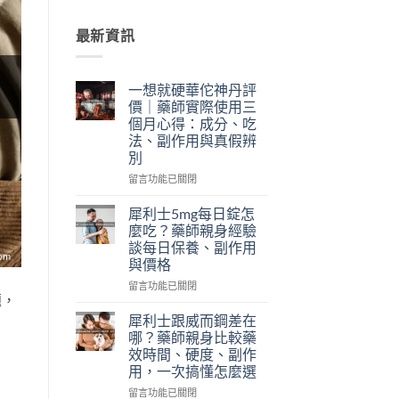
最新資訊
一想就硬華佗神丹評
價｜藥師實際使用三
個月心得：成分、吃
法、副作用與真假辨
別
在
留言功能已關閉
〈一
想
犀利士5mg每日錠怎
就
麼吃？藥師親身經驗
硬
談每日保養、副作用
華
與價格
佗
神
在
留言功能已關閉
題，
丹
〈犀
評
利
犀利士跟威而鋼差在
價
士
哪？藥師親身比較藥
｜
5mg
效時間、硬度、副作
藥
每
用，一次搞懂怎麼選
師
日
實
錠
在
留言功能已關閉