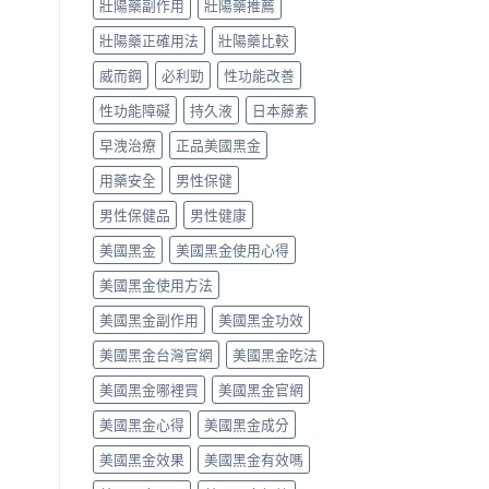
次
你
壯陽藥副作用
壯陽藥推薦
間
搞
正
點
壯陽藥正確用法
壯陽藥比較
懂
確
與
怎
吃
常
威而鋼
必利勁
性功能改善
麼
法、
見
選〉
劑
副
性功能障礙
持久液
日本藤素
中
量
作
與
用〉
早洩治療
正品美國黑金
副
中
作
用藥安全
男性保健
用〉
中
男性保健品
男性健康
美國黑金
美國黑金使用心得
美國黑金使用方法
美國黑金副作用
美國黑金功效
美國黑金台灣官網
美國黑金吃法
美國黑金哪裡買
美國黑金官網
美國黑金心得
美國黑金成分
美國黑金效果
美國黑金有效嗎