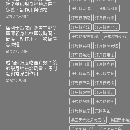
就
吃？藥師親身經驗談每日
硬
汗馬糖副作用
汗馬糖劑量
保養、副作用與價格
華
在
佗
留言功能已關閉
汗馬糖原廠
汗馬糖台灣
〈犀
神
利
丹
汗馬糖吃法
汗馬糖哪裡買
犀利士跟威而鋼差在哪？
士
評
藥師親身比較藥效時間、
5mg
汗馬糖哪裡買ptt
汗馬糖多少錢
價
硬度、副作用，一次搞懂
每
｜
怎麼選
汗馬糖官網
汗馬糖每天吃
日
藥
錠
師
在
留言功能已關閉
汗馬糖無效
汗馬糖用法
怎
實
〈犀
麼
際
利
威而鋼怎麼吃最有效？藥
汗馬糖用量
汗馬糖真假
吃？
使
士
師親身經驗談劑量、時間
藥
用
跟
點與常見副作用
汗馬糖真偽
汗馬糖空腹
師
三
威
親
在
個
而
留言功能已關閉
汗馬糖藥局
汗馬糖規格
身
〈威
月
鋼
經
而
心
差
汗馬糖評價
汗馬糖購買
驗
鋼
得：
在
談
怎
成
哪？
汗馬糖陽痿
汗馬糖頭疼
每
麼
分、
藥
日
吃
吃
師
汗馬糖香港
美國黑金
保
最
法、
親
美國黑金效果怎麼樣
美國黑金無
養、
有
副
身
副
效？
作
比
美國黑金用法
美國黑金真偽
作
藥
用
較