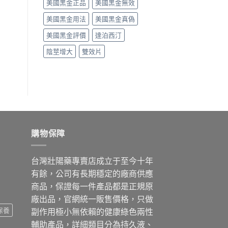
美國黑金正品
美國黑金無效
美國黑金用法
美國黑金真偽
美國黑金評價
達泊西汀
陰莖增大
雙效片
購物保障
台灣壯陽藥專賣店成立于至今十年
有餘，公司有長期穩定的廠商供應
商品，保證每一件產品都是正規原
廠出品，官網統一販售價格，只做
保養
副作用極小無依賴的健康綠色兩性
輔助產品，詳細類目分為持久液、