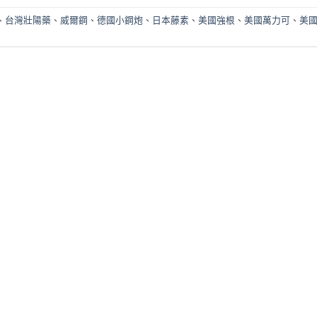
、
台灣壯陽藥
、
威爾鋼
、
德國小鋼炮
、
日本藤素
、
美國強根
、
美國萬力可
、
美