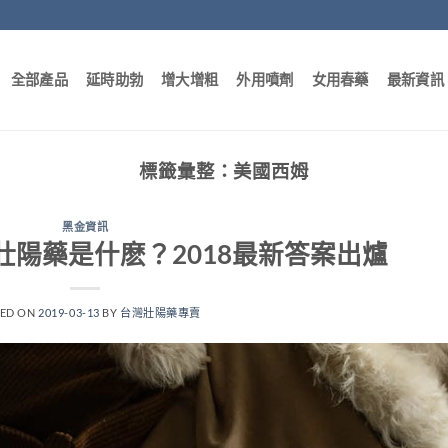
全部產品
延時助勃
增大增粗
外用噴劑
女用春藥
最新資訊
標籤彙整：
美國西姆
黑金資訊
壯陽藥是什麽？2018最新答案出爐
TED ON
2019-03-13
BY
台灣壯陽藥專賣