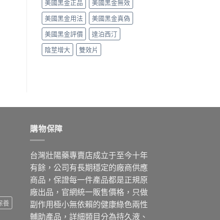
美國黑金正品
美國黑金無效
美國黑金用法
美國黑金真偽
美國黑金評價
達泊西汀
陰莖增大
雙效片
購物保障
台灣壯陽藥專賣店成立于至今十年
有餘，公司有長期穩定的廠商供應
商品，保證每一件產品都是正規原
廠出品，官網統一販售價格，只做
保養
副作用極小無依賴的健康綠色兩性
輔助產品，詳細類目分為持久液、