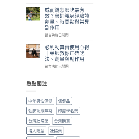
際
怎
〈犀
使
麼
利
威而鋼怎麼吃最有
用
吃？
士
效？藥師親身經驗談
三
藥
跟
劑量、時間點與常見
個
師
威
副作用
月
親
而
心
身
鋼
在
留言功能已關閉
得：
經
差
〈威
成
驗
在
而
必利勁真實使用心得
分、
談
哪？
鋼
｜藥師教你正確吃
吃
每
藥
怎
法、劑量與副作用
法、
日
師
麼
副
保
親
在
吃
留言功能已關閉
作
養、
身
〈必
最
用
副
比
利
有
與
作
較
勁
效？
熱點關注
真
用
藥
真
藥
假
與
效
實
師
辨
價
時
使
親
中年男性保健
保健品
別〉
格〉
間、
用
身
中
中
硬
心
經
勃起功能障礙
印度學名藥
度、
得
驗
副
｜
談
台灣壯陽藥
台灣購買
作
藥
劑
用，
師
量、
增大陰莖
壯陽藥
一
教
時