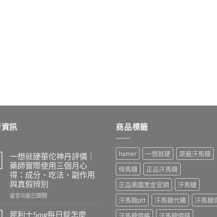
新資訊
商品標籤
hamer
一想就硬
原廠汗馬糖
一想就硬華佗神丹評價｜
藥師實際使用三個月心
悍馬糖
正品汗馬糖
得：成分、吃法、副作用
與真假辨別
正品美國黑金官網
汗馬糖
在
留言功能已關閉
汗馬糖ptt
汗馬糖代購
汗馬糖
〈一
想
犀利士5mg每日錠怎麼
汗馬糖價格
汗馬糖價錢