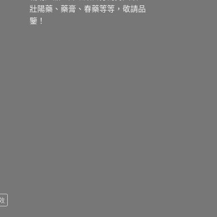
壯陽藥、藥膏、春藥等等，敬請品
鑒！
效