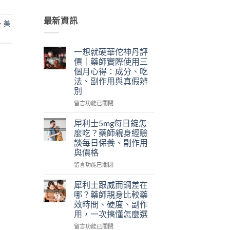
最新資訊
、
美
一想就硬華佗神丹評
價｜藥師實際使用三
個月心得：成分、吃
法、副作用與真假辨
別
在
留言功能已關閉
〈一
想
犀利士5mg每日錠怎
就
麼吃？藥師親身經驗
硬
談每日保養、副作用
華
與價格
佗
神
在
留言功能已關閉
丹
〈犀
評
利
犀利士跟威而鋼差在
價
士
哪？藥師親身比較藥
｜
5mg
效時間、硬度、副作
藥
每
用，一次搞懂怎麼選
師
日
實
錠
在
留言功能已關閉