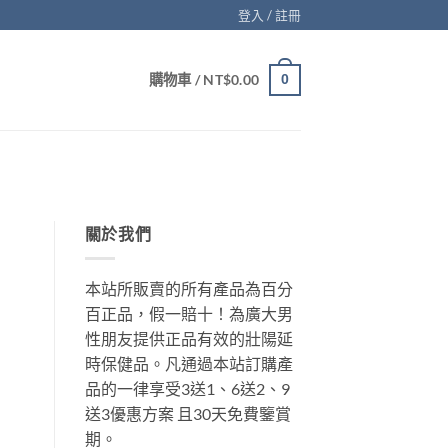
登入 / 註冊
購物車 /
NT$
0.00
0
關於我們
本站所販賣的所有產品為百分
百正品，假一賠十！為廣大男
性朋友提供正品有效的壯陽延
時保健品。凡通過本站訂購產
品的一律享受3送1、6送2、9
送3優惠方案 且30天免費鑒賞
期。