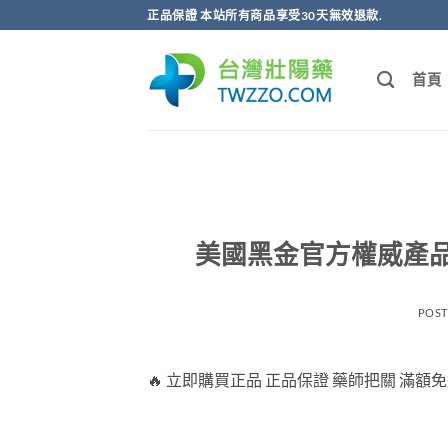
跳
正品保證 本站所有商品享受30天無效退款.
轉
至
首頁
內
容
美國黑金官方權威產
POS
🔥 立即購買正品 正品保證 藥師把關 滿額