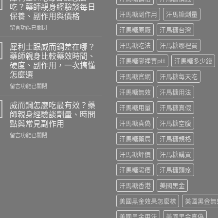
就
吃？藥師親身經驗談每日
硬
汗馬糖副作用
汗馬糖劑量
保養、副作用與價格
華
在
佗
留言功能已關閉
汗馬糖原廠
汗馬糖台灣
〈犀
神
利
丹
汗馬糖吃法
汗馬糖哪裡買
犀利士跟威而鋼差在哪？
士
評
藥師親身比較藥效時間、
5mg
汗馬糖哪裡買ptt
汗馬糖多少錢
價
硬度、副作用，一次搞懂
每
｜
怎麼選
汗馬糖官網
汗馬糖每天吃
日
藥
錠
師
在
留言功能已關閉
汗馬糖無效
汗馬糖用法
怎
實
〈犀
麼
際
利
威而鋼怎麼吃最有效？藥
汗馬糖用量
汗馬糖真假
吃？
使
士
師親身經驗談劑量、時間
藥
用
跟
點與常見副作用
汗馬糖真偽
汗馬糖空腹
師
三
威
親
在
個
而
留言功能已關閉
汗馬糖藥局
汗馬糖規格
身
〈威
月
鋼
經
而
心
差
汗馬糖評價
汗馬糖購買
驗
鋼
得：
在
談
怎
成
哪？
汗馬糖陽痿
汗馬糖頭疼
每
麼
分、
藥
日
吃
吃
師
汗馬糖香港
美國黑金
保
最
法、
親
美國黑金效果怎麼樣
美國黑金無
養、
有
副
身
副
效？
作
比
美國黑金用法
美國黑金真偽
作
藥
用
較