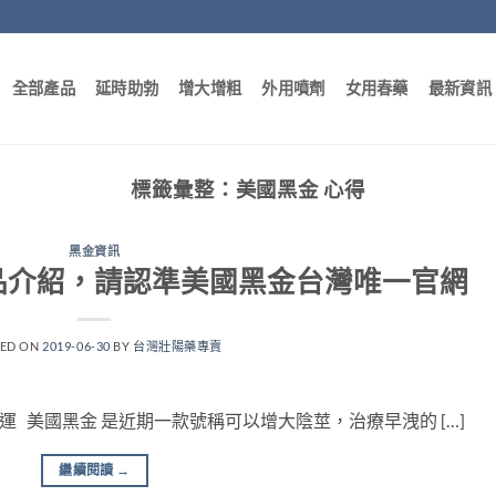
全部產品
延時助勃
增大增粗
外用噴劑
女用春藥
最新資訊
標籤彙整：
美國黑金 心得
黑金資訊
品介紹，請認準美國黑金台灣唯一官網
TED ON
2019-06-30
BY
台灣壯陽藥專賣
免運 美國黑金 是近期一款號稱可以增大陰莖，治療早洩的 […]
繼續閱讀
→