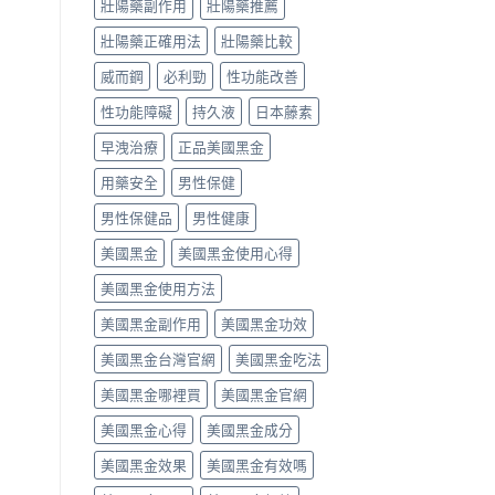
次
你
壯陽藥副作用
壯陽藥推薦
間
搞
正
點
壯陽藥正確用法
壯陽藥比較
懂
確
與
怎
吃
常
威而鋼
必利勁
性功能改善
麼
法、
見
選〉
劑
副
性功能障礙
持久液
日本藤素
中
量
作
與
用〉
早洩治療
正品美國黑金
副
中
作
用藥安全
男性保健
用〉
中
男性保健品
男性健康
美國黑金
美國黑金使用心得
美國黑金使用方法
美國黑金副作用
美國黑金功效
美國黑金台灣官網
美國黑金吃法
美國黑金哪裡買
美國黑金官網
美國黑金心得
美國黑金成分
美國黑金效果
美國黑金有效嗎