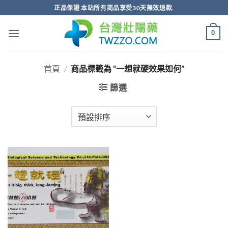
跳
正品保證 本站所有商品享受30天無效退款.
轉
至
0
內
容
首頁
/
商品標籤為 “一想就硬效果如何”
篩選