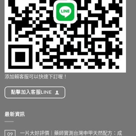
添加賴客服可以快速下訂喔！
點擊加入客服LINE
最新資訊
一片大好評價｜藥師實測台灣申甲天然配方：成
09