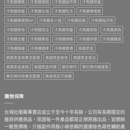
榮
汗馬糖價格
汗馬糖價錢
汗馬糖副作用
汗馬糖劑量
裡
作
｜
經
買、
用
藥
汗馬糖原廠
汗馬糖台灣
汗馬糖吃法
汗馬糖哪裡買
典
副
與
師
黑
作
哪
實
汗馬糖哪裡買ptt
汗馬糖多少錢
汗馬糖官網
汗馬糖每天吃
金
用、
裡
際
版：
真
買
汗馬糖無效
汗馬糖用法
汗馬糖用量
汗馬糖真假
汗馬糖真偽
使
成
假
一
用
分、
一
次
汗馬糖空腹
汗馬糖藥局
汗馬糖規格
汗馬糖評價
汗馬糖購買
三
用
次
搞
個
法、
搞
懂〉
汗馬糖陽痿
汗馬糖頭疼
汗馬糖香港
美國黑金
月
效
懂〉
中
心
果
中
美國黑金效果怎麼樣
美國黑金無效
美國黑金用法
得：
與
成
真
美國黑金真偽
美國黑金評價
華佗神丹
華佗神丹哪裡買
分、
假
吃
辨
華佗神丹效果怎麼樣
馬來西亞汗馬糖
法、
別〉
副
中
作
用
購物保障
與
真
假
台灣壯陽藥專賣店成立于至今十年有餘，公司有長期穩定的
辨
別〉
廠商供應商品，保證每一件產品都是正規原廠出品，官網統
中
一販售價格，只做副作用極小無依賴的健康綠色兩性輔助產