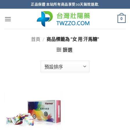
跳
正品保證 本站所有商品享受30天無效退款.
轉
至
0
內
容
首頁
/
商品標籤為 “女 用 汗馬糖”
篩選