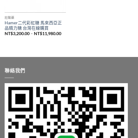
壯陽藥
Hamer二代彩虹糖 馬來西亞正
品精力糖 台灣在線購買
價
NT$
3,200.00
–
NT$
11,980.00
格
範
圍：
NT$3,200.00
到
NT$11,980.00
聯絡我們