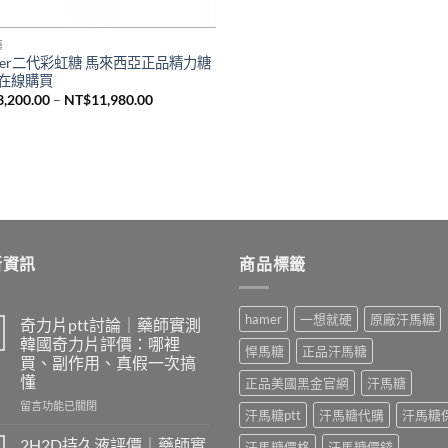
藥
mer二代彩虹糖 馬來西亞正品精力糖
在線購買
價
3,200.00
–
NT$
11,980.00
格
範
圍：
NT$3,200.00
到
NT$11,980.00
新資訊
商品標籤
hamer
一想就硬
原廠汗馬糖
奇力片ptt討論｜藥師實測
韓國奇力片評價：哪裡
悍馬糖
正品汗馬糖
買、副作用、真假一次搞
懂
正品美國黑金官網
汗馬糖
在
留言功能已關閉
汗馬糖ptt
汗馬糖代購
汗馬糖
〈奇
力
2H2D持久液評價｜藥師實
汗馬糖價格
汗馬糖價錢