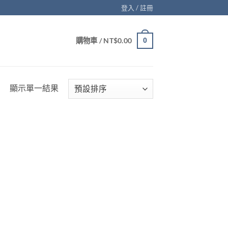
登入 / 註冊
購物車 /
NT$
0.00
0
顯示單一結果