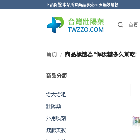
跳
正品保證 本站所有商品享受30天無效退款.
轉
至
首頁
內
容
首頁
/
商品標籤為 “悍馬糖多久前吃”
商品分類
增大增粗
壯陽藥
外用噴劑
減肥美妝