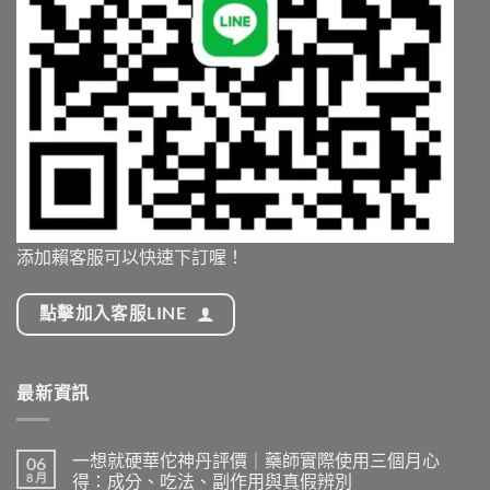
添加賴客服可以快速下訂喔！
點擊加入客服LINE
最新資訊
一想就硬華佗神丹評價｜藥師實際使用三個月心
06
8 月
得：成分、吃法、副作用與真假辨別