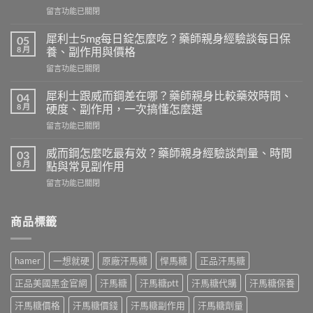
在
留言功能已關閉
〈一
想
犀利士5mg每日錠怎麼吃？藥師親身經驗談每日保
05
就
8 月
養、副作用與價格
硬
在
留言功能已關閉
華
〈犀
佗
利
神
犀利士跟威而鋼差在哪？藥師親身比較藥效時間、
04
士
丹
8 月
硬度、副作用，一次搞懂怎麼選
5mg
評
在
留言功能已關閉
每
價
〈犀
日
｜
利
錠
威而鋼怎麼吃最有效？藥師親身經驗談劑量、時間
03
藥
士
怎
8 月
點與常見副作用
師
跟
麼
實
在
留言功能已關閉
威
吃？
際
〈威
而
藥
使
而
鋼
師
用
鋼
商品標籤
差
親
三
怎
在
身
個
麼
哪？
經
月
吃
藥
驗
hamer
一想就硬
原廠汗馬糖
悍馬糖
正品汗馬糖
心
最
師
談
得：
有
親
每
正品美國黑金官網
汗馬糖
汗馬糖ptt
汗馬糖代購
汗馬糖保養
成
效？
身
日
分、
藥
比
汗馬糖價格
汗馬糖價錢
汗馬糖副作用
汗馬糖劑量
保
吃
師