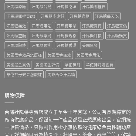
驗
心
果
師
汗馬糖原廠
汗馬糖台灣
汗馬糖吃法
汗馬糖哪裡買
談
得：
與
親
每
成
真
身
汗馬糖哪裡買ptt
汗馬糖多少錢
汗馬糖官網
汗馬糖每天吃
日
分、
假
比
保
吃
辨
汗馬糖無效
汗馬糖用法
汗馬糖用量
汗馬糖真假
汗馬糖真偽
較
養、
法、
別〉
藥
副
副
中
汗馬糖空腹
汗馬糖藥局
汗馬糖規格
汗馬糖評價
汗馬糖購買
效
作
作
時
用
用
汗馬糖陽痿
汗馬糖頭疼
汗馬糖香港
美國黑金
間、
與
與
硬
價
真
美國黑金效果怎麼樣
美國黑金無效
美國黑金用法
度、
格〉
假
副
中
辨
美國黑金真偽
美國黑金評價
華佗神丹
華佗神丹哪裡買
作
別〉
用，
華佗神丹效果怎麼樣
馬來西亞汗馬糖
中
一
次
搞
懂
購物保障
怎
麼
選〉
台灣壯陽藥專賣店成立于至今十年有餘，公司有長期穩定的
中
廠商供應商品，保證每一件產品都是正規原廠出品，官網統
一販售價格，只做副作用極小無依賴的健康綠色兩性輔助產
品，詳細類目分為持久液、壯陽藥、藥膏、春藥等等，敬請