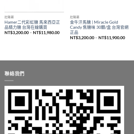
壯陽藥
壯陽藥
Hamer二代彩虹糖 馬來西亞正
金牛汗馬糖 | Miracle Gold
品精力糖 台灣在線購買
Candy 焦糖味 30顆/盒 台灣官網
正品
價
NT$
3,200.00
–
NT$
11,980.00
格
價
NT$
3,200.00
–
NT$
11,900.00
範
格
圍：
範
NT$3,200.00
圍：
到
NT$3
NT$11,980.00
到
NT$1
聯絡我們