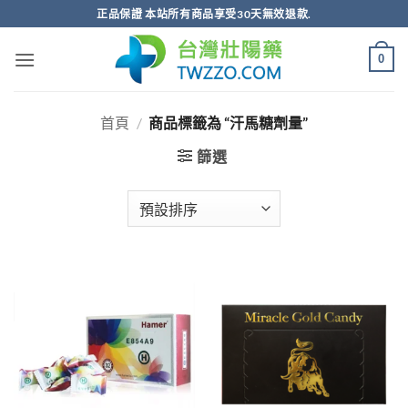
跳
正品保證 本站所有商品享受30天無效退款.
轉
至
0
內
容
首頁
/
商品標籤為 “汗馬糖劑量”
篩選