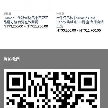
壯陽藥
壯陽藥
Hamer二代彩虹糖 馬來西亞正
金牛汗馬糖 | Miracle Gold
品精力糖 台灣在線購買
Candy 焦糖味 30顆/盒 台灣官網
正品
價
NT$
3,200.00
–
NT$
11,980.00
格
價
NT$
3,200.00
–
NT$
11,900.00
範
格
圍：
範
NT$3,200.00
圍：
到
NT$3
NT$11,980.00
到
NT$1
聯絡我們