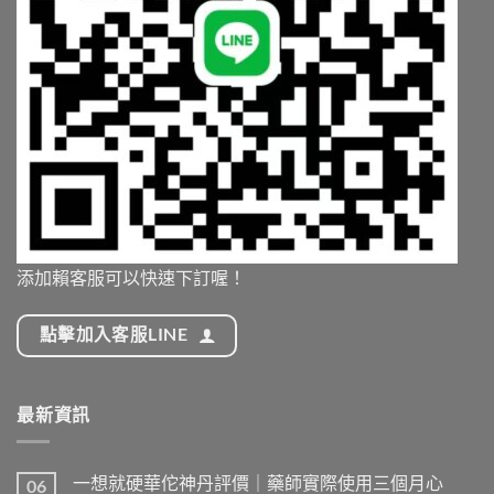
添加賴客服可以快速下訂喔！
點擊加入客服LINE
最新資訊
一想就硬華佗神丹評價｜藥師實際使用三個月心
06