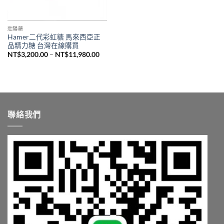
壯陽藥
Hamer二代彩虹糖 馬來西亞正
品精力糖 台灣在線購買
價
NT$
3,200.00
–
NT$
11,980.00
格
範
圍：
NT$3,200.00
到
NT$11,980.00
聯絡我們