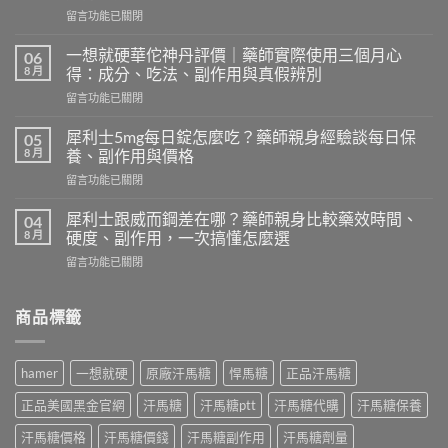
在
留言功能已關閉
〈2H2D
持
一想就硬華佗神丹評價｜藥師實際使用三個月心
06
久
8 月
得：成分、吃法、副作用與真假辨別
液
在
留言功能已關閉
評
〈一
價
想
｜
犀利士5mg每日錠怎麼吃？藥師親身經驗談每日保
05
就
藥
8 月
養、副作用與價格
硬
師
在
留言功能已關閉
華
實
〈犀
佗
測
利
神
犀利士跟威而鋼差在哪？藥師親身比較藥效時間、
04
日
士
丹
8 月
硬度、副作用，一次搞懂怎麼選
本
5mg
評
丸
在
留言功能已關閉
每
價
榮
〈犀
日
｜
經
利
錠
藥
典
士
商品標籤
怎
師
黑
跟
麼
實
金
威
吃？
際
版：
而
藥
使
hamer
一想就硬
原廠汗馬糖
悍馬糖
正品汗馬糖
成
鋼
師
用
分、
差
親
三
正品美國黑金官網
汗馬糖
汗馬糖ptt
汗馬糖代購
汗馬糖保養
用
在
身
個
法、
哪？
經
汗馬糖價格
汗馬糖價錢
汗馬糖副作用
汗馬糖劑量
月
效
藥