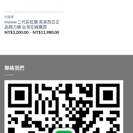
壯陽藥
Hamer二代彩虹糖 馬來西亞正
品精力糖 台灣在線購買
價
NT$
3,200.00
–
NT$
11,980.00
格
範
圍：
NT$3,200.00
到
NT$11,980.00
聯絡我們