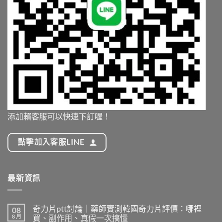
添加賴客服可以快速下訂喔！
點擊加入客服LINE
最新資訊
奇力片ptt討論｜藥師實測韓國奇力片評價：哪裡
08
8 月
買、副作用、真假一次搞懂