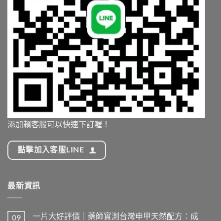
添加賴客服可以快速下訂喔！
點擊加入客服LINE
最新資訊
一片大好評價｜藥師實測台灣申甲天然配方：成
09