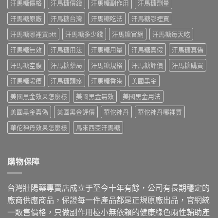
榮
汗馬糖價格
汗馬糖價錢
汗馬糖副作用
汗馬糖劑量
裡
作
｜
經
買、
用
藥
汗馬糖原廠
汗馬糖台灣
汗馬糖吃法
汗馬糖哪裡買
典
副
與
師
黑
作
哪
實
汗馬糖哪裡買ptt
汗馬糖多少錢
汗馬糖官網
汗馬糖每天吃
金
用、
裡
際
版：
真
買
汗馬糖無效
汗馬糖用法
汗馬糖用量
汗馬糖真假
汗馬糖真偽
使
成
假
一
用
分、
一
次
汗馬糖空腹
汗馬糖藥局
汗馬糖規格
汗馬糖評價
汗馬糖購買
三
用
次
搞
個
法、
搞
懂〉
汗馬糖陽痿
汗馬糖頭疼
汗馬糖香港
美國黑金
月
效
懂〉
中
心
果
中
美國黑金效果怎麼樣
美國黑金無效
美國黑金用法
得：
與
成
真
美國黑金真偽
美國黑金評價
華佗神丹
華佗神丹哪裡買
分、
假
吃
辨
華佗神丹效果怎麼樣
馬來西亞汗馬糖
法、
別〉
副
中
作
用
購物保障
與
真
假
台灣壯陽藥專賣店成立于至今十年有餘，公司有長期穩定的
辨
別〉
廠商供應商品，保證每一件產品都是正規原廠出品，官網統
中
一販售價格，只做副作用極小無依賴的健康綠色兩性輔助產