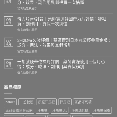
8 月
分、效果、副作用與哪裡買一次搞懂
在
留言功能已關閉
〈一
片
奇力片ptt討論｜藥師實測韓國奇力片評價：哪裡
08
大
8 月
買、副作用、真假一次搞懂
好
在
留言功能已關閉
評
〈奇
價
力
｜
2H2D持久液評價｜藥師實測日本丸榮經典黑金版：
07
片
藥
8 月
成分、用法、效果與真假辨別
ptt
師
在
留言功能已關閉
討
實
〈2H2D
論
測
持
｜
一想就硬華佗神丹評價｜藥師實際使用三個月心
06
台
久
藥
8 月
得：成分、吃法、副作用與真假辨別
灣
液
師
申
在
留言功能已關閉
評
實
甲
〈一
價
測
天
想
｜
韓
然
就
商品標籤
藥
國
配
硬
師
奇
方：
華
實
力
成
佗
測
片
hamer
一想就硬
原廠汗馬糖
悍馬糖
正品汗馬糖
分、
神
日
評
效
丹
本
價：
正品美國黑金官網
汗馬糖
汗馬糖ptt
汗馬糖代購
汗馬糖保養
果、
評
丸
哪
副
價