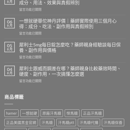
8 月
成分、用法、效果與真假辨別
在
留言功能已關閉
〈2H2D
持
一想就硬華佗神丹評價｜藥師實際使用三個月心
06
久
8 月
得：成分、吃法、副作用與真假辨別
液
在
留言功能已關閉
評
〈一
價
想
｜
犀利士5mg每日錠怎麼吃？藥師親身經驗談每日保
05
就
藥
8 月
養、副作用與價格
硬
師
在
留言功能已關閉
華
實
〈犀
佗
測
利
神
犀利士跟威而鋼差在哪？藥師親身比較藥效時間、
04
日
士
丹
8 月
硬度、副作用，一次搞懂怎麼選
本
5mg
評
丸
在
留言功能已關閉
每
價
榮
〈犀
日
｜
經
利
錠
藥
典
士
商品標籤
怎
師
黑
跟
麼
實
金
威
吃？
際
版：
而
藥
使
hamer
一想就硬
原廠汗馬糖
悍馬糖
正品汗馬糖
成
鋼
師
用
分、
差
親
三
正品美國黑金官網
汗馬糖
汗馬糖ptt
汗馬糖代購
汗馬糖保養
用
在
身
個
法、
哪？