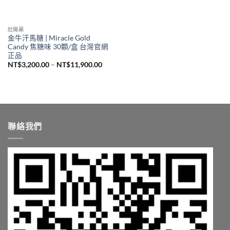
壯陽藥
金牛汗馬糖 | Miracle Gold
Candy 焦糖味 30顆/盒 台灣官網
正品
價
NT$
3,200.00
–
NT$
11,900.00
格
範
圍：
NT$3,200.00
到
NT$11,900.00
聯絡我們