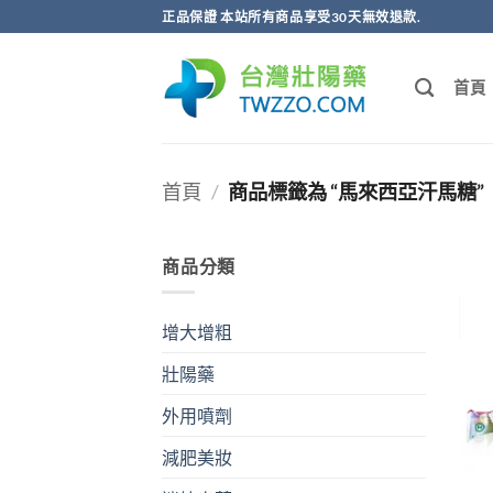
跳
正品保證 本站所有商品享受30天無效退款.
轉
至
首頁
內
容
首頁
/
商品標籤為 “馬來西亞汗馬糖”
商品分類
增大增粗
壯陽藥
外用噴劑
減肥美妝