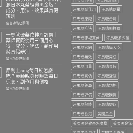
片
測日本丸榮經典黑金版：
ptt
汗馬糖副作用
汗馬糖劑量
成分、用法、效果與真假
討
辨別
論
汗馬糖原廠
汗馬糖台灣
｜
在
留言功能已關閉
藥
〈2H2D
汗馬糖吃法
汗馬糖哪裡買
師
持
一想就硬華佗神丹評價｜
汗馬糖哪裡買ptt
汗馬糖多少錢
實
久
藥師實際使用三個月心
測
液
得：成分、吃法、副作用
汗馬糖官網
汗馬糖每天吃
韓
評
與真假辨別
國
價
汗馬糖無效
汗馬糖用法
奇
｜
在
留言功能已關閉
力
藥
〈一
汗馬糖用量
汗馬糖真假
片
師
想
犀利士5mg每日錠怎麼
評
實
就
吃？藥師親身經驗談每日
汗馬糖真偽
汗馬糖空腹
價：
測
硬
保養、副作用與價格
哪
日
華
汗馬糖藥局
汗馬糖規格
裡
本
在
佗
留言功能已關閉
買、
丸
〈犀
神
汗馬糖評價
汗馬糖購買
副
榮
利
丹
作
經
士
評
汗馬糖陽痿
汗馬糖頭疼
用、
典
5mg
價
真
汗馬糖香港
美國黑金
黑
每
｜
假
金
日
藥
美國黑金效果怎麼樣
美國黑金無
一
版：
錠
師
次
成
怎
實
美國黑金用法
美國黑金真偽