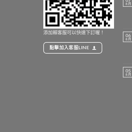
8 月
添加賴客服可以快速下訂喔！
06
8 月
點擊加入客服LINE
05
8 月