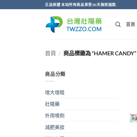
跳
正品保證 本站所有商品享受30天無效退款.
轉
至
首頁
內
容
首頁
/
商品標籤為 “HAMER CANDY”
商品分類
增大增粗
壯陽藥
外用噴劑
減肥美妝