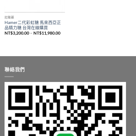
壯陽藥
Hamer二代彩虹糖 馬來西亞正
品精力糖 台灣在線購買
價
NT$
3,200.00
–
NT$
11,980.00
格
範
圍：
NT$3,200.00
到
NT$11,980.00
聯絡我們