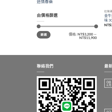
迷情春藥
壯陽
由價格篩選
金牛汗
味 
NT$
最
最
價格:
NT$3,200
—
篩選
低
高
NT$11,900
價
價
格
格
聯絡我們
最
08
8 月
07