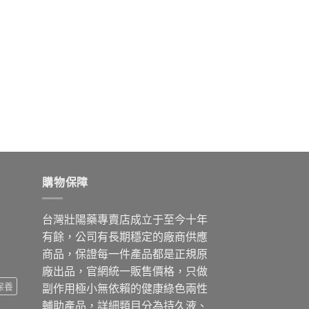
購物保障
台灣壯陽藥專賣店成立于至今十年
有餘，公司有長期穩定的廠商供應
商品，保證每一件產品都是正規原
廠出品，官網統一販售價格，只做
保養
副作用極小無依賴的健康綠色兩性
輔助產品，詳細類目分為持久液、