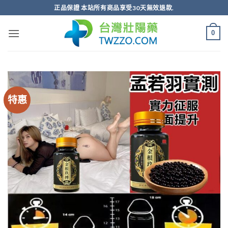
跳
正品保證 本站所有商品享受30天無效退款.
轉
至
0
內
容
特惠