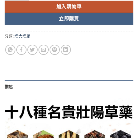
加入購物車
立即購買
分類:
增大增粗
描述