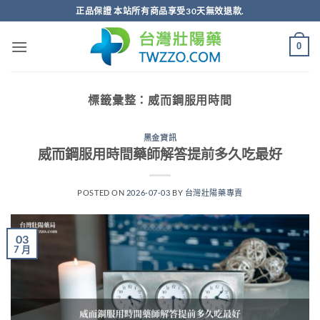
跳
正品保證 本站所有商品享受30天無效退款.
轉
至
0
內
容
標籤彙整：
威而鋼服用時間
黑金資訊
威而鋼服用時間藥師解答提前多久吃最好
POSTED ON
2026-07-03
BY
台灣壯陽藥專賣
03
7 月