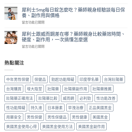
〈一
價
測
想
｜
犀利士5mg每日錠怎麼吃？藥師親身經驗談每日保
韓
就
藥
養、副作用與價格
國
硬
師
奇
在
留言功能已關閉
華
實
力
〈犀
佗
測
片
利
神
犀利士跟威而鋼差在哪？藥師親身比較藥效時間、
日
評
士
丹
硬度、副作用，一次搞懂怎麼選
本
價：
5mg
評
丸
哪
在
留言功能已關閉
每
價
榮
裡
〈犀
日
｜
經
買、
利
錠
藥
典
副
士
熱點關注
怎
師
黑
作
跟
麼
實
金
用、
威
吃？
際
版：
真
而
藥
使
中年男性保健
保健品
勃起功能障礙
印度學名藥
台灣壯陽藥
成
假
鋼
師
用
分、
一
差
親
三
台灣購買
增大陰莖
壯陽藥
壯陽藥副作用
壯陽藥推薦
用
次
在
身
個
法、
搞
哪？
經
壯陽藥正確用法
壯陽藥比較
威而鋼
必利勁
性功能改善
月
效
懂〉
藥
驗
心
果
中
師
性功能障礙
持久液
日本藤素
早洩治療
正品美國黑金
談
得：
與
親
每
成
真
身
用藥安全
男性保健
男性保健品
男性健康
美國黑金
日
分、
假
比
保
吃
辨
美國黑金使用心得
美國黑金使用方法
美國黑金副作用
較
養、
法、
別〉
藥