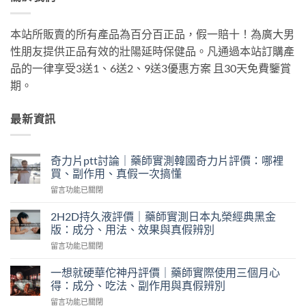
本站所販賣的所有產品為百分百正品，假一賠十！為廣大男
性朋友提供正品有效的壯陽延時保健品。凡通過本站訂購產
品的一律享受3送1、6送2、9送3優惠方案 且30天免費鑒賞
期。
最新資訊
奇力片ptt討論｜藥師實測韓國奇力片評價：哪裡
買、副作用、真假一次搞懂
在
留言功能已關閉
〈奇
力
2H2D持久液評價｜藥師實測日本丸榮經典黑金
片
版：成分、用法、效果與真假辨別
ptt
在
留言功能已關閉
討
〈2H2D
論
持
｜
一想就硬華佗神丹評價｜藥師實際使用三個月心
久
藥
得：成分、吃法、副作用與真假辨別
液
師
在
留言功能已關閉
評
實