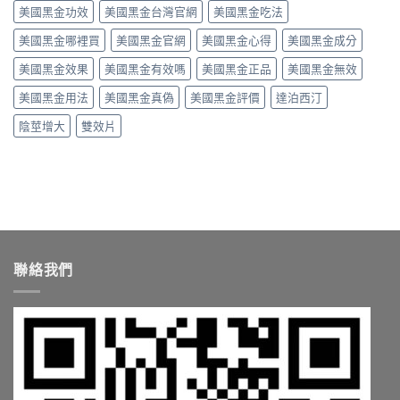
副
副
中
美國黑金功效
美國黑金台灣官網
美國黑金吃法
效
作
作
時
用
用
美國黑金哪裡買
美國黑金官網
美國黑金心得
美國黑金成分
間、
與
與
硬
價
真
美國黑金效果
美國黑金有效嗎
美國黑金正品
美國黑金無效
度、
格〉
假
副
中
辨
美國黑金用法
美國黑金真偽
美國黑金評價
達泊西汀
作
別〉
用，
陰莖增大
雙效片
中
一
次
搞
懂
怎
麼
選〉
中
聯絡我們