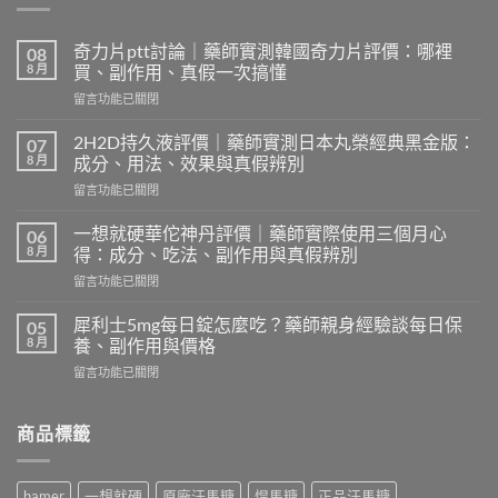
奇力片ptt討論｜藥師實測韓國奇力片評價：哪裡
08
8 月
買、副作用、真假一次搞懂
在
留言功能已關閉
〈奇
力
2H2D持久液評價｜藥師實測日本丸榮經典黑金版：
07
片
8 月
成分、用法、效果與真假辨別
ptt
在
留言功能已關閉
討
〈2H2D
論
持
｜
一想就硬華佗神丹評價｜藥師實際使用三個月心
06
久
藥
8 月
得：成分、吃法、副作用與真假辨別
液
師
在
留言功能已關閉
評
實
〈一
價
測
想
｜
犀利士5mg每日錠怎麼吃？藥師親身經驗談每日保
05
韓
就
藥
8 月
養、副作用與價格
國
硬
師
奇
在
留言功能已關閉
華
實
力
〈犀
佗
測
片
利
神
日
評
士
商品標籤
丹
本
價：
5mg
評
丸
哪
每
價
榮
裡
日
｜
經
hamer
一想就硬
原廠汗馬糖
悍馬糖
正品汗馬糖
買、