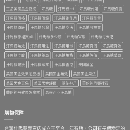
錠
藥
典
副
怎
師
黑
正品美國黑金官網
汗馬糖
汗馬糖ptt
汗馬糖代購
汗馬糖保養
作
麼
實
金
用、
吃？
際
汗馬糖價格
汗馬糖價錢
汗馬糖副作用
汗馬糖劑量
版：
真
藥
使
成
假
師
汗馬糖原廠
汗馬糖台灣
汗馬糖吃法
汗馬糖哪裡買
用
分、
一
親
三
用
次
身
汗馬糖哪裡買ptt
汗馬糖多少錢
汗馬糖官網
汗馬糖每天吃
個
法、
搞
經
月
效
懂〉
汗馬糖無效
汗馬糖用法
汗馬糖用量
汗馬糖真假
汗馬糖真偽
驗
心
果
中
談
得：
與
汗馬糖空腹
汗馬糖藥局
汗馬糖規格
汗馬糖評價
汗馬糖購買
每
成
真
日
分、
假
汗馬糖陽痿
汗馬糖頭疼
汗馬糖香港
美國黑金
保
吃
辨
養、
法、
別〉
美國黑金效果怎麼樣
美國黑金無效
美國黑金用法
副
副
中
作
作
美國黑金真偽
美國黑金評價
華佗神丹
華佗神丹哪裡買
用
用
與
與
華佗神丹效果怎麼樣
馬來西亞汗馬糖
價
真
格〉
假
中
辨
別〉
購物保障
中
台灣壯陽藥專賣店成立于至今十年有餘，公司有長期穩定的