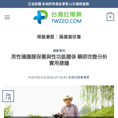
跳
正品保證 本站所有商品享受30天無效退款.
轉
至
0
內
容
標籤彙整：
攝護腺保養
健康資訊
男性攝護腺保養與性功能關係 藥師完整分析
實用建議
POSTED ON
2026-07-06
BY
台灣壯陽藥專賣
06
7 月