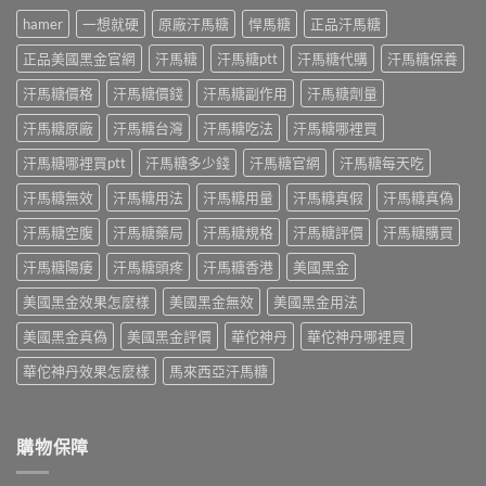
際
版：
而
藥
使
hamer
一想就硬
原廠汗馬糖
悍馬糖
正品汗馬糖
成
鋼
師
用
分、
差
親
三
正品美國黑金官網
汗馬糖
汗馬糖ptt
汗馬糖代購
汗馬糖保養
用
在
身
個
法、
哪？
經
汗馬糖價格
汗馬糖價錢
汗馬糖副作用
汗馬糖劑量
月
效
藥
驗
心
果
師
汗馬糖原廠
汗馬糖台灣
汗馬糖吃法
汗馬糖哪裡買
談
得：
與
親
每
成
真
身
汗馬糖哪裡買ptt
汗馬糖多少錢
汗馬糖官網
汗馬糖每天吃
日
分、
假
比
保
吃
辨
汗馬糖無效
汗馬糖用法
汗馬糖用量
汗馬糖真假
汗馬糖真偽
較
養、
法、
別〉
藥
副
副
中
汗馬糖空腹
汗馬糖藥局
汗馬糖規格
汗馬糖評價
汗馬糖購買
效
作
作
時
用
用
汗馬糖陽痿
汗馬糖頭疼
汗馬糖香港
美國黑金
間、
與
與
硬
價
真
美國黑金效果怎麼樣
美國黑金無效
美國黑金用法
度、
格〉
假
副
中
辨
美國黑金真偽
美國黑金評價
華佗神丹
華佗神丹哪裡買
作
別〉
用，
華佗神丹效果怎麼樣
馬來西亞汗馬糖
中
一
次
搞
懂
購物保障
怎
麼