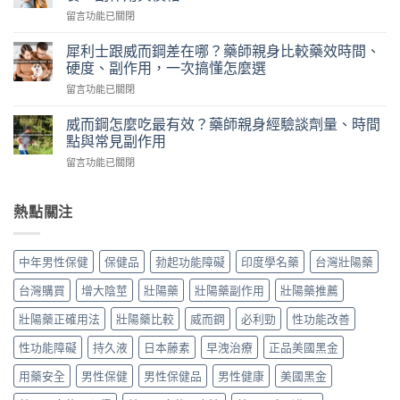
硬
師
在
留言功能已關閉
華
實
〈犀
佗
測
利
神
犀利士跟威而鋼差在哪？藥師親身比較藥效時間、
日
士
丹
硬度、副作用，一次搞懂怎麼選
本
5mg
評
丸
在
留言功能已關閉
每
價
榮
〈犀
日
｜
經
利
錠
威而鋼怎麼吃最有效？藥師親身經驗談劑量、時間
藥
典
士
怎
點與常見副作用
師
黑
跟
麼
實
金
在
留言功能已關閉
威
吃？
際
版：
〈威
而
藥
使
成
而
鋼
師
用
分、
鋼
熱點關注
差
親
三
用
怎
在
身
個
法、
麼
哪？
經
月
效
吃
藥
驗
中年男性保健
保健品
勃起功能障礙
印度學名藥
台灣壯陽藥
心
果
最
師
談
得：
與
有
親
每
台灣購買
增大陰莖
壯陽藥
壯陽藥副作用
壯陽藥推薦
成
真
效？
身
日
分、
假
藥
比
壯陽藥正確用法
壯陽藥比較
威而鋼
必利勁
性功能改善
保
吃
辨
師
較
養、
法、
別〉
親
性功能障礙
持久液
日本藤素
早洩治療
正品美國黑金
藥
副
副
中
身
效
作
作
經
用藥安全
男性保健
男性保健品
男性健康
美國黑金
時
用
用
驗
間、
與
與