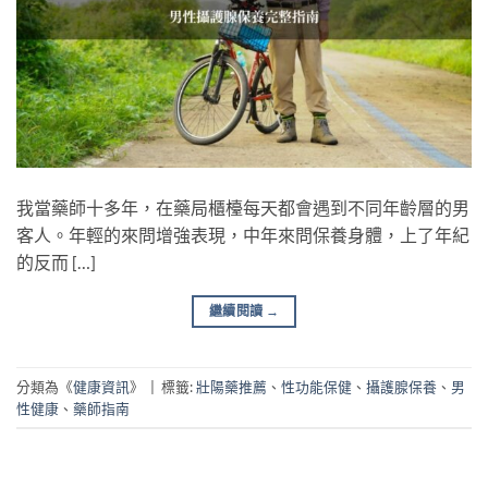
我當藥師十多年，在藥局櫃檯每天都會遇到不同年齡層的男
客人。年輕的來問增強表現，中年來問保養身體，上了年紀
的反而 […]
繼續閱讀
→
分類為《
健康資訊
》
|
標籤:
壯陽藥推薦
、
性功能保健
、
攝護腺保養
、
男
性健康
、
藥師指南