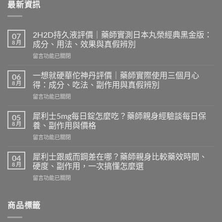
最新資訊
2H2D持久液評價｜藥師實測日本丸榮經典黑金版：
07
8 月
成分、用法、效果與真假辨別
在
留言功能已關閉
〈2H2D
持
一想就硬華佗神丹評價｜藥師實際使用三個月心
06
久
8 月
得：成分、吃法、副作用與真假辨別
液
在
留言功能已關閉
評
〈一
價
想
｜
犀利士5mg每日錠怎麼吃？藥師親身經驗談每日保
05
就
藥
8 月
養、副作用與價格
硬
師
在
留言功能已關閉
華
實
〈犀
佗
測
利
神
犀利士跟威而鋼差在哪？藥師親身比較藥效時間、
04
日
士
丹
8 月
硬度、副作用，一次搞懂怎麼選
本
5mg
評
丸
在
留言功能已關閉
每
價
榮
〈犀
日
｜
經
利
錠
藥
典
士
商品標籤
怎
師
黑
跟
麼
實
金
威
吃？