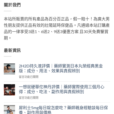
關於我們
本站所販賣的所有產品為百分百正品，假一賠十！為廣大男
性朋友提供正品有效的壯陽延時保健品。凡通過本站訂購產
品的一律享受3送1、6送2、9送3優惠方案 且30天免費鑒賞
期。
最新資訊
2H2D持久液評價｜藥師實測日本丸榮經典黑金
版：成分、用法、效果與真假辨別
在
留言功能已關閉
〈2H2D
持
一想就硬華佗神丹評價｜藥師實際使用三個月心
久
得：成分、吃法、副作用與真假辨別
液
在
留言功能已關閉
評
〈一
價
想
｜
犀利士5mg每日錠怎麼吃？藥師親身經驗談每日保
就
藥
養、副作用與價格