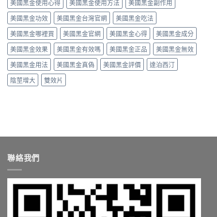
美國黑金使用心得
美國黑金使用方法
美國黑金副作用
談
硬
價
真
劑
度、
格〉
假
美國黑金功效
美國黑金台灣官網
美國黑金吃法
量、
副
中
辨
時
作
別〉
美國黑金哪裡買
美國黑金官網
美國黑金心得
美國黑金成分
間
用，
中
點
一
美國黑金效果
美國黑金有效嗎
美國黑金正品
美國黑金無效
與
次
常
搞
美國黑金用法
美國黑金真偽
美國黑金評價
達泊西汀
見
懂
副
怎
陰莖增大
雙效片
作
麼
用〉
選〉
中
中
聯絡我們