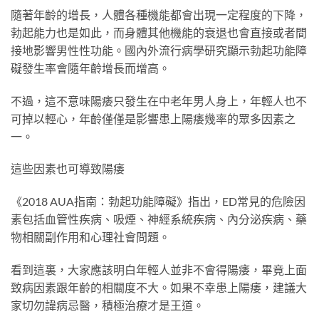
隨著年齡的增長，人體各種機能都會出現一定程度的下降，
勃起能力也是如此，而身體其他機能的衰退也會直接或者間
接地影響男性性功能。國內外流行病學研究顯示勃起功能障
礙發生率會隨年齡增長而增高。
不過，這不意味陽痿只發生在中老年男人身上，年輕人也不
可掉以輕心，年齡僅僅是影響患上陽痿幾率的眾多因素之
一。
這些因素也可導致陽痿
《2018 AUA指南：勃起功能障礙》指出，ED常見的危險因
素包括血管性疾病、吸煙、神經系統疾病、內分泌疾病、藥
物相關副作用和心理社會問題。
看到這裏，大家應該明白年輕人並非不會得陽痿，畢竟上面
致病因素跟年齡的相關度不大。如果不幸患上陽痿，建議大
家切勿諱病忌醫，積極治療才是王道。