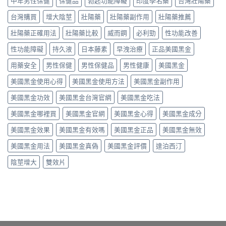
中年男性保健
保健品
勃起功能障礙
印度學名藥
台灣壯陽藥
假
鋼
師
用
分、
一
差
親
三
台灣購買
增大陰莖
壯陽藥
壯陽藥副作用
壯陽藥推薦
用
次
在
身
個
法、
搞
哪？
經
壯陽藥正確用法
壯陽藥比較
威而鋼
必利勁
性功能改善
月
效
懂〉
藥
驗
心
果
中
師
性功能障礙
持久液
日本藤素
早洩治療
正品美國黑金
談
得：
與
親
每
成
真
身
用藥安全
男性保健
男性保健品
男性健康
美國黑金
日
分、
假
比
保
吃
辨
美國黑金使用心得
美國黑金使用方法
美國黑金副作用
較
養、
法、
別〉
藥
副
副
中
美國黑金功效
美國黑金台灣官網
美國黑金吃法
效
作
作
時
用
用
美國黑金哪裡買
美國黑金官網
美國黑金心得
美國黑金成分
間、
與
與
硬
價
真
美國黑金效果
美國黑金有效嗎
美國黑金正品
美國黑金無效
度、
格〉
假
副
中
辨
美國黑金用法
美國黑金真偽
美國黑金評價
達泊西汀
作
別〉
用，
陰莖增大
雙效片
中
一
次
搞
懂
怎
麼
選〉