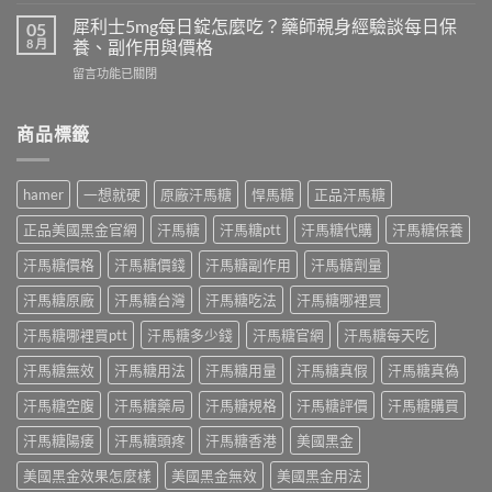
〈一
價
測
想
｜
犀利士5mg每日錠怎麼吃？藥師親身經驗談每日保
05
韓
就
藥
8 月
養、副作用與價格
國
硬
師
奇
在
留言功能已關閉
華
實
力
〈犀
佗
測
片
利
神
日
評
士
商品標籤
丹
本
價：
5mg
評
丸
哪
每
價
榮
裡
日
｜
經
hamer
一想就硬
原廠汗馬糖
悍馬糖
正品汗馬糖
買、
錠
藥
典
副
怎
師
黑
正品美國黑金官網
汗馬糖
汗馬糖ptt
汗馬糖代購
汗馬糖保養
作
麼
實
金
用、
吃？
際
汗馬糖價格
汗馬糖價錢
汗馬糖副作用
汗馬糖劑量
版：
真
藥
使
成
假
師
汗馬糖原廠
汗馬糖台灣
汗馬糖吃法
汗馬糖哪裡買
用
分、
一
親
三
用
次
身
汗馬糖哪裡買ptt
汗馬糖多少錢
汗馬糖官網
汗馬糖每天吃
個
法、
搞
經
月
效
懂〉
汗馬糖無效
汗馬糖用法
汗馬糖用量
汗馬糖真假
汗馬糖真偽
驗
心
果
中
談
得：
與
汗馬糖空腹
汗馬糖藥局
汗馬糖規格
汗馬糖評價
汗馬糖購買
每
成
真
日
分、
假
汗馬糖陽痿
汗馬糖頭疼
汗馬糖香港
美國黑金
保
吃
辨
養、
法、
別〉
美國黑金效果怎麼樣
美國黑金無效
美國黑金用法
副
副
中