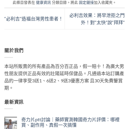
此條目發表在
健康資訊
分類目錄。將此
固定鏈接
加入收藏夾。
必利吉效果：將早泄拒之門
“必利吉”造福台灣男性患者！
外！對“太快”說“拜拜”
關於我們
本站所販賣的所有產品為百分百正品，假一賠十！為廣大男
性朋友提供正品有效的壯陽延時保健品。凡通過本站訂購產
品的一律享受3送1、6送2、9送3優惠方案 且30天免費鑒賞
期。
最新資訊
奇力片ptt討論｜藥師實測韓國奇力片評價：哪裡
買、副作用、真假一次搞懂