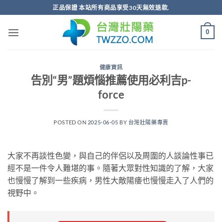
跳
正品保證 本站所有商品享受30天無效退款.
轉
至
0
內
容
健康資訊
告別“男”題煩惱推薦使用必利吉p-
force
POSTED ON
2025-06-05
BY
台灣壯陽藥專賣
大家不再談性色變，與自己的伴侶以及周圍的人談論性事已
經不是一件令人難堪的事。隨著大眾對性知識的了解，大家
也慢慢了解到一些疾病，男性大敵陽痿也慢慢走入了人們的
視野中。