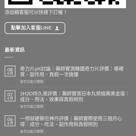
添加賴客服可以快速下訂喔！
點擊加入客服LINE
最新資訊
奇力片ptt討論｜藥師實測韓國奇力片評價：哪裡
08
8 月
買、副作用、真假一次搞懂
在
留言功能已關閉
〈奇
力
2H2D持久液評價｜藥師實測日本丸榮經典黑金版：
07
片
8 月
成分、用法、效果與真假辨別
ptt
在
留言功能已關閉
討
〈2H2D
論
持
｜
一想就硬華佗神丹評價｜藥師實際使用三個月心
06
久
藥
8 月
得：成分、吃法、副作用與真假辨別
液
師
在
留言功能已關閉
評
實