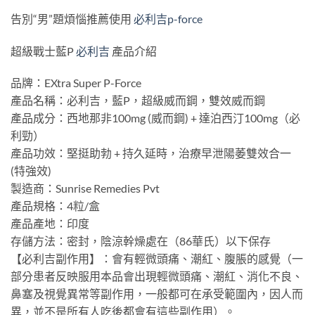
告別“男”題煩惱推薦使用
必利吉p-force
超級戰士藍P
必利吉
產品介紹
品牌：EXtra Super P-Force
產品名稱：必利吉，藍P，超級威而鋼，雙效威而鋼
產品成分：西地那非100mg (威而鋼) + 達泊西汀100mg（必
利勁）
產品功效：堅挺助勃 + 持久延時，治療早泄陽萎雙效合一
(特強效)
製造商：Sunrise Remedies Pvt
產品規格：4粒/盒
產品產地：印度
存儲方法：密封，陰涼幹燥處在（86華氏）以下保存
【必利吉副作用】：會有輕微頭痛、潮紅、腹脹的感覺（一
部分患者反映服用本品會出現輕微頭痛、潮紅、消化不良、
鼻塞及視覺異常等副作用，一般都可在承受範圍內，因人而
異，並不是所有人吃後都會有這些副作用）。