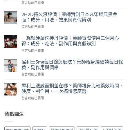
在
留言功能已關閉
〈奇
力
2H2D持久液評價｜藥師實測日本丸榮經典黑金
片
版：成分、用法、效果與真假辨別
ptt
在
留言功能已關閉
討
〈2H2D
論
持
｜
一想就硬華佗神丹評價｜藥師實際使用三個月心
久
藥
得：成分、吃法、副作用與真假辨別
液
師
在
留言功能已關閉
評
實
〈一
價
測
想
｜
犀利士5mg每日錠怎麼吃？藥師親身經驗談每日保
韓
就
藥
養、副作用與價格
國
硬
師
奇
在
留言功能已關閉
華
實
力
〈犀
佗
測
片
利
神
犀利士跟威而鋼差在哪？藥師親身比較藥效時間、
日
評
士
丹
硬度、副作用，一次搞懂怎麼選
本
價：
5mg
評
丸
哪
在
留言功能已關閉
每
價
榮
裡
〈犀
日
｜
經
買、
利
錠
藥
典
副
士
熱點關注
怎
師
黑
作
跟
麼
實
金
用、
威
吃？
際
版：
真
而
藥
使
成