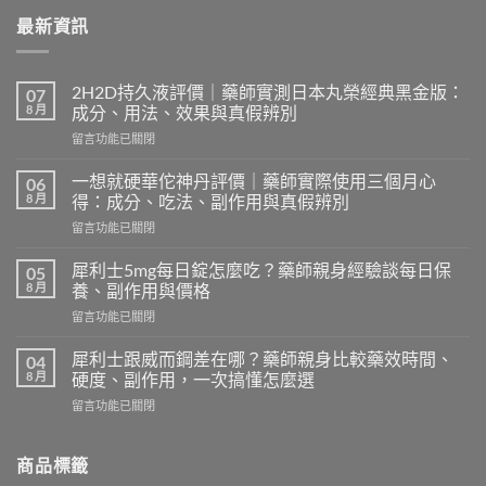
最新資訊
2H2D持久液評價｜藥師實測日本丸榮經典黑金版：
07
8 月
成分、用法、效果與真假辨別
在
留言功能已關閉
〈2H2D
持
一想就硬華佗神丹評價｜藥師實際使用三個月心
06
久
8 月
得：成分、吃法、副作用與真假辨別
液
在
留言功能已關閉
評
〈一
價
想
｜
犀利士5mg每日錠怎麼吃？藥師親身經驗談每日保
05
就
藥
8 月
養、副作用與價格
硬
師
在
留言功能已關閉
華
實
〈犀
佗
測
利
神
犀利士跟威而鋼差在哪？藥師親身比較藥效時間、
04
日
士
丹
8 月
硬度、副作用，一次搞懂怎麼選
本
5mg
評
丸
在
留言功能已關閉
每
價
榮
〈犀
日
｜
經
利
錠
藥
典
士
商品標籤
怎
師
黑
跟
麼
實