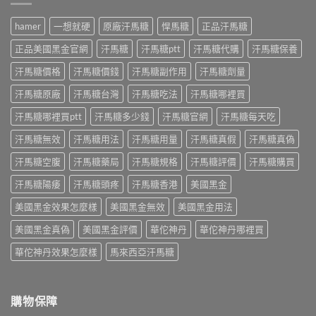
金
威
吃？
際
版：
而
藥
使
hamer
一想就硬
原廠汗馬糖
悍馬糖
正品汗馬糖
成
鋼
師
用
分、
差
親
三
正品美國黑金官網
汗馬糖
汗馬糖ptt
汗馬糖代購
汗馬糖保養
用
在
身
個
法、
哪？
經
汗馬糖價格
汗馬糖價錢
汗馬糖副作用
汗馬糖劑量
月
效
藥
驗
心
果
師
汗馬糖原廠
汗馬糖台灣
汗馬糖吃法
汗馬糖哪裡買
談
得：
與
親
每
成
真
身
汗馬糖哪裡買ptt
汗馬糖多少錢
汗馬糖官網
汗馬糖每天吃
日
分、
假
比
保
吃
辨
汗馬糖無效
汗馬糖用法
汗馬糖用量
汗馬糖真假
汗馬糖真偽
較
養、
法、
別〉
藥
副
副
中
汗馬糖空腹
汗馬糖藥局
汗馬糖規格
汗馬糖評價
汗馬糖購買
效
作
作
時
用
用
汗馬糖陽痿
汗馬糖頭疼
汗馬糖香港
美國黑金
間、
與
與
硬
價
真
美國黑金效果怎麼樣
美國黑金無效
美國黑金用法
度、
格〉
假
副
中
辨
美國黑金真偽
美國黑金評價
華佗神丹
華佗神丹哪裡買
作
別〉
用，
華佗神丹效果怎麼樣
馬來西亞汗馬糖
中
一
次
搞
懂
購物保障
怎