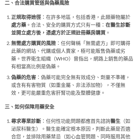
二、合法購買管道與偽藥風險
正規取得途徑
：在許多地區，包括香港，此類藥物屬於
處方藥
。合法、安全的購買方式只有一種：
在醫生診斷
並開立處方後，憑處方於正規註冊藥房購買
。
無需處方購買的風險
：任何聲稱「無需處方」即可購得
此藥的網站、代購或個人賣家，極可能販售偽藥或劣
藥。世界衛生組織（WHO）曾指出，網路上銷售的藥品
有相當高比例是偽藥。
偽藥的危害
：偽藥可能完全無有效成分、劑量不準確，
或含有有害物質（如重金屬、非法添加物），不僅無
效，更可能嚴重危害肝腎功能及整體健康。
三、如何保障用藥安全
尋求專業診斷
：任何性功能問題都應首先諮詢
醫生
（如
泌尿科醫生）。醫生能確定根本原因，判斷此藥是否適
合您，並排除用藥禁忌（如心血管問題、同時服用其他