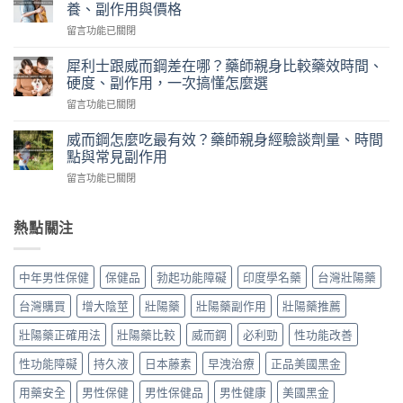
就
藥
養、副作用與價格
硬
師
在
留言功能已關閉
華
實
〈犀
佗
測
利
神
犀利士跟威而鋼差在哪？藥師親身比較藥效時間、
日
士
丹
硬度、副作用，一次搞懂怎麼選
本
5mg
評
丸
在
留言功能已關閉
每
價
榮
〈犀
日
｜
經
利
錠
威而鋼怎麼吃最有效？藥師親身經驗談劑量、時間
藥
典
士
怎
點與常見副作用
師
黑
跟
麼
實
金
在
留言功能已關閉
威
吃？
際
版：
〈威
而
藥
使
成
而
鋼
師
用
分、
鋼
熱點關注
差
親
三
用
怎
在
身
個
法、
麼
哪？
經
月
效
吃
藥
驗
中年男性保健
保健品
勃起功能障礙
印度學名藥
台灣壯陽藥
心
果
最
師
談
得：
與
有
親
每
台灣購買
增大陰莖
壯陽藥
壯陽藥副作用
壯陽藥推薦
成
真
效？
身
日
分、
假
藥
比
壯陽藥正確用法
壯陽藥比較
威而鋼
必利勁
性功能改善
保
吃
辨
師
較
養、
法、
別〉
親
性功能障礙
持久液
日本藤素
早洩治療
正品美國黑金
藥
副
副
中
身
效
作
作
經
用藥安全
男性保健
男性保健品
男性健康
美國黑金
時
用
用