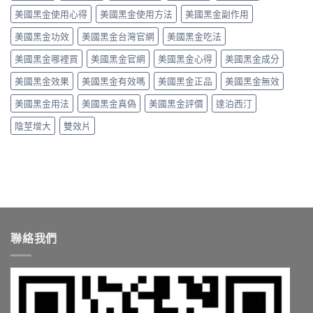
驗
間、
與
與
美國黑金使用心得
美國黑金使用方法
美國黑金副作用
談
硬
價
真
劑
度、
格〉
假
美國黑金功效
美國黑金台灣官網
美國黑金吃法
量、
副
中
辨
時
作
別〉
美國黑金哪裡買
美國黑金官網
美國黑金心得
美國黑金成分
間
用，
中
點
一
美國黑金效果
美國黑金有效嗎
美國黑金正品
美國黑金無效
與
次
常
搞
美國黑金用法
美國黑金真偽
美國黑金評價
達泊西汀
見
懂
副
怎
陰莖增大
雙效片
作
麼
用〉
選〉
中
中
聯絡我們