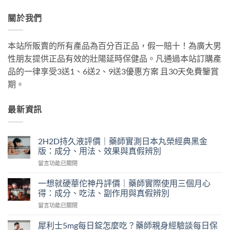
關於我們
本站所販賣的所有產品為百分百正品，假一賠十！為廣大男
性朋友提供正品有效的壯陽延時保健品。凡通過本站訂購產
品的一律享受3送1、6送2、9送3優惠方案 且30天免費鑒賞
期。
最新資訊
2H2D持久液評價｜藥師實測日本丸榮經典黑金
版：成分、用法、效果與真假辨別
在
留言功能已關閉
〈2H2D
持
一想就硬華佗神丹評價｜藥師實際使用三個月心
久
得：成分、吃法、副作用與真假辨別
液
在
留言功能已關閉
評
〈一
價
想
｜
犀利士5mg每日錠怎麼吃？藥師親身經驗談每日保