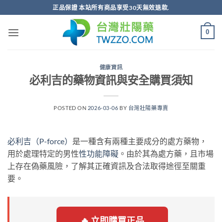
跳
正品保證 本站所有商品享受30天無效退款.
轉
至
0
內
容
健康資訊
必利吉的藥物資訊與安全購買須知
POSTED ON
2026-03-06
BY
台灣壯陽藥專賣
必利吉（P-force）
是一種含有兩種主要成分的處方藥物，
用於處理特定的男性
性功能障礙
。由於其為處方藥，且市場
上存在偽藥風險，了解其正確資訊及合法取得途徑至關重
要。
🔥 立即購買正品