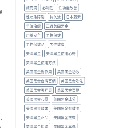
真
用
藥
威而鋼
必利勁
性功能改善
假
與
效
異
辨
價
時
性功能障礙
持久液
日本藤素
別〉
格〉
間、
中
中
硬
早洩治療
正品美國黑金
度、
副
用藥安全
男性保健
作
用，
男性保健品
男性健康
一
次
美國黑金
美國黑金使用心得
搞
懂
美國黑金使用方法
怎
美國黑金副作用
美國黑金功效
麼
選〉
美國黑金台灣官網
美國黑金吃法
中
美國黑金哪裡買
美國黑金官網
美國黑金心得
美國黑金成分
美國黑金效果
美國黑金有效嗎
美國黑金正品
美國黑金無效
，
品
美國黑金用法
美國黑金真偽