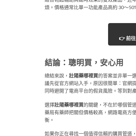
煩。價格通常比單一功能產品高約 30～50%
👉 
結論：聰明買，安心用
總結來說，
壯陽藥哪裡買
的答案並非單一
議先從官方網站入手，原因很簡單：官網
同時避開了電商平台的假貨風險。等到對
選擇
壯陽藥哪裡買
的關鍵，不在於哪個管
藥局有藥師把關但價格較高，網路電商方
衡。
如果你正在尋找一個值得信賴的購買管道，台