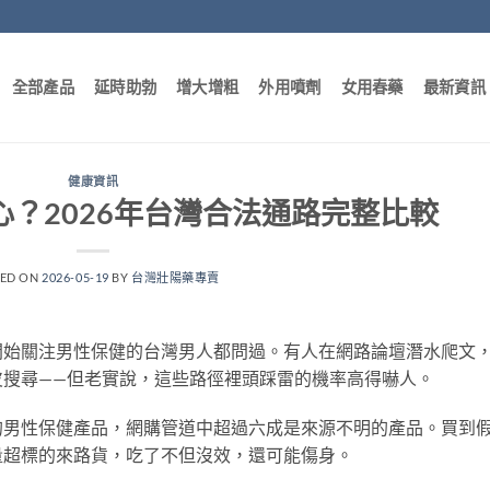
全部產品
延時助勃
增大增粗
外用噴劑
女用春藥
最新資訊
健康資訊
？2026年台灣合法通路完整比較
TED ON
2026-05-19
BY
台灣壯陽藥專賣
開始關注男性保健的台灣男人都問過。有人在網路論壇潛水爬文
皮搜尋——但老實說，這些路徑裡頭踩雷的機率高得嚇人。
的男性保健產品，網購管道中超過六成是來源不明的產品。買到
量超標的來路貨，吃了不但沒效，還可能傷身。