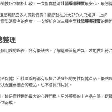
辨識技巧到價格比較，一次幫你釐清
壯陽藥哪裡買
最安心、最划
麼還是有那麼多人買到假貨？關鍵就在於大部分人只知道「上網
從實際消費者的角度，一次解析台灣三種主要
壯陽藥哪裡買
的通
總整理
幾個明確的途徑，各有優缺點。了解這些管道差異，才能做出符
佑全保健）和社區藥局都有販售合法登記的男性保健產品。優點
康狀況推薦適合的產品，也不會買到假貨。
問，這是實體通路最大的心理門檻。另外藥局架上產品有限，選
一到兩成。