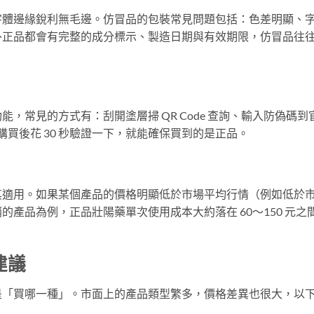
字體邊緣銳利無毛邊。仿冒品的包裝常見問題包括：色差明顯、
外正品都會有完整的成分標示、製造日期與有效期限，仿冒品往
，常見的方式有：刮開塗層掃 QR Code 查詢、輸入防偽碼到
。購買後花 30 秒驗證一下，就能確保買到的是正品。
其適用。如果某個產品的價格明顯低於市場平均行情（例如低於
產品為例，正品壯陽藥單次使用成本大約落在 60～150 元之
建議
是「買哪一種」。市面上的產品類型繁多，價格差異也很大，以