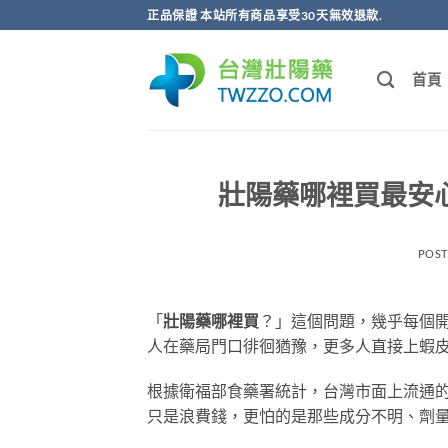
跳
正品保證 本站所有商品享受30天無效退款.
轉
至
首頁
內
容
壯陽藥哪裡買最安心
POS
「
壯陽藥哪裡買
？」這個問題，幾乎每個
人在藥局門口徘徊猶豫，更多人直接上蝦
根據衛福部食藥署統計，台灣市面上流通
只是浪費錢，更怕的是那些成分不明、劑