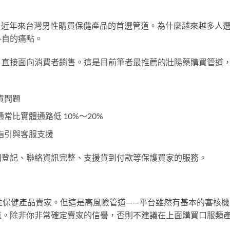
方商城是近年來台灣男性購買保健產品的首選管道。為什麼越來越多人
各自的痛點。
，直接面向消費者銷售。這是目前筆者最推薦的壯陽藥購買管道
貨問題
常比實體通路低 10%～20%
指引與客服支援
司登記、聯絡資訊完整、支援貨到付款等保護買家的服務。
量男性保健產品賣家。但這是高風險管道——平台雖然有基本的審核機
重。除非你非常確定賣家的信譽，否則不建議在上面購買口服類