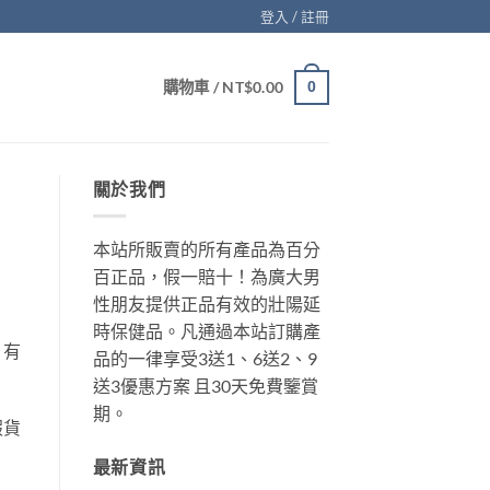
登入 / 註冊
購物車 /
NT$
0.00
0
關於我們
本站所販賣的所有產品為百分
百正品，假一賠十！為廣大男
性朋友提供正品有效的壯陽延
時保健品。凡通過本站訂購產
，有
品的一律享受3送1、6送2、9
送3優惠方案 且30天免費鑒賞
期。
假貨
最新資訊