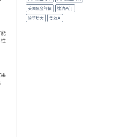
美國黑金評價
達泊西汀
陰莖增大
雙效片
可能
男性
效果
給