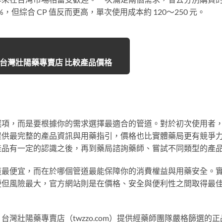
，但綜合 CP 值反而更高，單次使用成本約 120～250 元。
前往台灣壯陽藥專賣店 比較產品價格
選項，而是要根據你的需求選擇最適合的管道。對於初次使用者
提供最完整的產品資訊與用藥指引，價格也比實體藥局更有競爭
產品有一定的認識之後，再到藥局諮詢藥師、嘗試不同類型的產
道最便宜，而在於哪個管道最能保障你的消費權益與用藥安全。
便但風險最大，官方網站則是在價格、安全與便利性之間取得最
灣壯陽藥專賣店（twzzo.com）提供經藥師團隊嚴格篩選的正