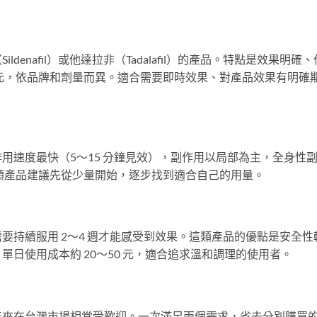
enafil）或他達拉非（Tadalafil）的產品。特點是效果明確、
0 元，依品牌和劑量而異。適合需要即時效果、對產品效果有明確
用速度最快（5～15 分鐘見效），副作用以局部為主，全身性
噴劑類產品建議先從少量開始，逐步找到適合自己的用量。
要持續服用 2～4 週才能感受到效果。這類產品的優點是安全性
日使用成本約 20～50 元，適合追求溫和調理的使用者。
年來在台灣市場相當受歡迎。一次滿足兩個需求，省去分別購買