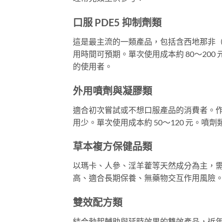
口服 PDE5 抑制劑類
這是最主流的一類產品，包括含西地那非（Sild
用時間可預期。單次使用成本約 80～20
的使用者。
外用噴劑與凝膠類
適合初次嘗試或不想口服產品的消費者。作
用少。單次使用成本約 50～120 元。
草本複方保健品類
以瑪卡、人參、淫羊藿等天然成分為主，需
高、適合長期保養、無藥物交互作用風險。單
雙效配方類
結合勃起輔助與延時效果的雙效產品，近