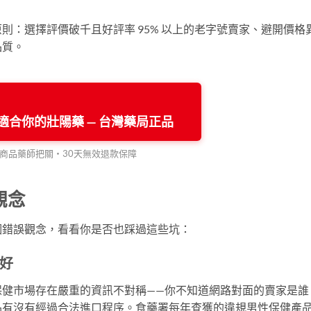
則：選擇評價破千且好評率 95% 以上的老字號賣家、避開價格
品質。
最適合你的壯陽藥 — 台灣藥局正品
商品藥師把關・30天無效退款保障
觀念
個錯誤觀念，看看你是否也踩過這些坑：
好
保健市場存在嚴重的資訊不對稱——你不知道網路對面的賣家是誰
品有沒有經過合法進口程序。食藥署每年查獲的違規男性保健產