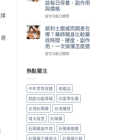
談每日保養、副作用
裡
本
華
與價格
買、
丸
佗
副
選擇
榮
神
在
留言功能已關閉
作
經
丹
〈犀
用、
典
評
利
犀利士跟威而鋼差在
真
黑
價
士
哪？藥師親身比較藥
假
金
，原
｜
5mg
效時間、硬度、副作
一
版：
藥
每
用，一次搞懂怎麼選
次
成
師
日
搞
分、
實
錠
在
留言功能已關閉
懂〉
用
際
怎
〈犀
中
法、
使
麼
利
效
用
吃？
士
熱點關注
果
三
藥
跟
與
個
師
威
真
月
親
而
中年男性保健
保健品
假
心
身
鋼
辨
得：
經
差
勃起功能障礙
印度學名藥
別〉
成
驗
在
中
分、
談
哪？
台灣壯陽藥
台灣購買
吃
每
藥
法、
日
師
增大陰莖
壯陽藥
副
保
親
作
養、
身
壯陽藥副作用
壯陽藥推薦
產
用
副
比
與
壯陽藥正確用法
壯陽藥比較
作
較