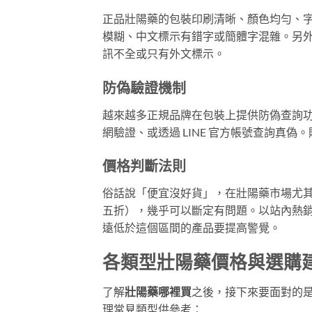
正品壯陽藥的包裝印刷清晰、顏色均勻、
模糊、中文標示有錯字或簡體字混雜。另
訊不全或只有外文標示。
防偽驗證機制
越來越多正規品牌在包裝上提供防偽查詢功能
網驗證、或透過 LINE 官方帳號查詢真偽
價格判斷法則
俗話說「便宜沒好貨」，在壯陽藥市場尤
五折），幾乎可以斷定有問題。以站內熱銷的
遠低於這個區間的產品要提高警覺。
各類型壯陽藥價格與選購
了解
壯陽藥哪裡買
之後，接下來要面對的
理常見類型供參考：