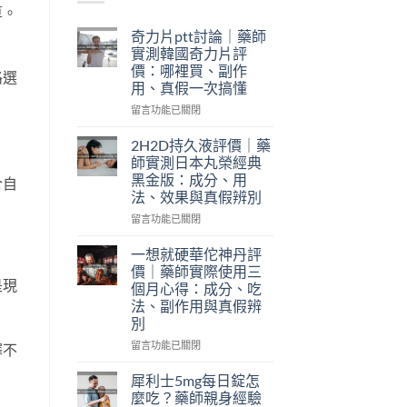
算。
奇力片ptt討論｜藥師
實測韓國奇力片評
價：哪裡買、副作
路選
用、真假一次搞懂
在
留言功能已關閉
〈奇
力
2H2D持久液評價｜藥
片
師實測日本丸榮經典
ptt
黑金版：成分、用
合自
討
法、效果與真假辨別
論
｜
在
留言功能已關閉
藥
〈2H2D
師
持
一想就硬華佗神丹評
實
久
價｜藥師實際使用三
測
液
是現
個月心得：成分、吃
韓
評
法、副作用與真假辨
國
價
別
奇
｜
力
藥
在
留言功能已關閉
擇不
片
師
〈一
評
實
想
犀利士5mg每日錠怎
價：
測
就
麼吃？藥師親身經驗
哪
日
硬