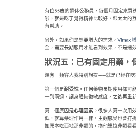
有位55歲的退休公務員，每個月固定來買
啦，就是吃了覺得精神比較好，跟太太的
有幫助。
另外，如果你是想要增大的需求，
Vimax
全，需要長期服用才能看到效果，不是速
狀況五：已有固定用藥，
還有一類客人我特別想提——就是已經在
第一個是
耐受性
。任何藥物長期使用都可
一到兩週，讓身體恢復敏感度，之後再重
第二個原因是
心理因素
。很多人第一次用
低，就算藥理作用一樣，主觀感受也會打
如原本吃西地那非類的，換他達拉非類看