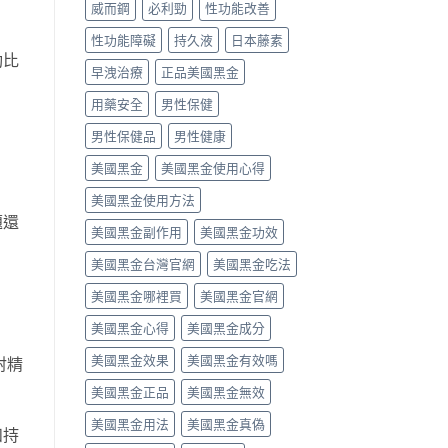
威而鋼
必利勁
性功能改善
麼
法、
見
選〉
劑
副
性功能障礙
持久液
日本藤素
中
量
作
動比
與
用〉
早洩治療
正品美國黑金
副
中
作
用藥安全
男性保健
用〉
中
男性保健品
男性健康
美國黑金
美國黑金使用心得
美國黑金使用方法
題還
美國黑金副作用
美國黑金功效
美國黑金台灣官網
美國黑金吃法
美國黑金哪裡買
美國黑金官網
美國黑金心得
美國黑金成分
美國黑金效果
美國黑金有效嗎
射精
美國黑金正品
美國黑金無效
美國黑金用法
美國黑金真偽
和持