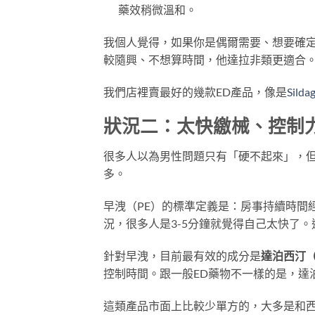
藥效稍微溫和。
我個人覺得，如果你是偶爾需要、想要確
較隨興、不想算時間，他達拉非類更適合
我們店裡賣最好的幾款ED產品，像是
Sild
狀況二：太快繳械、控制
很多人以為男性問題只有「硬不起來」，
多。
早洩（PE）的標準定義是：房事持續時間
況，很多人是3-5分鐘就覺得自己太快了
針對早洩，目前最有效的成分是
達泊西汀（D
控制時間。跟一般ED藥物不一樣的是，達
這類產品市面上比較少單方的，大多是和