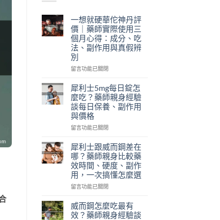
一想就硬華佗神丹評
價｜藥師實際使用三
個月心得：成分、吃
法、副作用與真假辨
別
在
留言功能已關閉
〈一
想
犀利士5mg每日錠怎
就
麼吃？藥師親身經驗
硬
談每日保養、副作用
華
與價格
佗
神
在
留言功能已關閉
丹
〈犀
評
利
犀利士跟威而鋼差在
價
士
哪？藥師親身比較藥
｜
5mg
：
效時間、硬度、副作
藥
每
用，一次搞懂怎麼選
師
日
實
錠
在
留言功能已關閉
際
怎
〈犀
合
使
麼
利
威而鋼怎麼吃最有
用
吃？
士
效？藥師親身經驗談
三
藥
跟