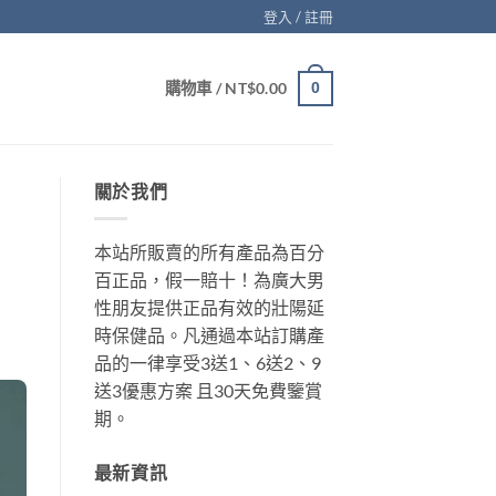
登入 / 註冊
購物車 /
NT$
0.00
0
關於我們
本站所販賣的所有產品為百分
百正品，假一賠十！為廣大男
性朋友提供正品有效的壯陽延
時保健品。凡通過本站訂購產
品的一律享受3送1、6送2、9
送3優惠方案 且30天免費鑒賞
期。
最新資訊