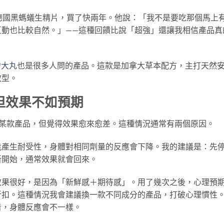
德國黑螞蟻生精片，買了快兩年。他說：「我不是要吃那個馬上
互動也比較自然。」——這種回饋比說「超強」還讓我相信產品真
 增大丸
也是很多人問的產品。這款是加拿大草本配方，主打天然
效型。
但效果不如預期
吃某款產品，但覺得效果愈來愈差。這種情況通常有兩個原因。
能產生耐受性，身體對相同劑量的反應會下降。我的建議是：先
新開始，通常效果就會回來。
效果很好，是因為「新鮮感＋期待感」。用了幾次之後，心理預
折扣。這種情況我會建議換一款不同成分的產品，打破心理慣性
看，身體反應會不一樣。