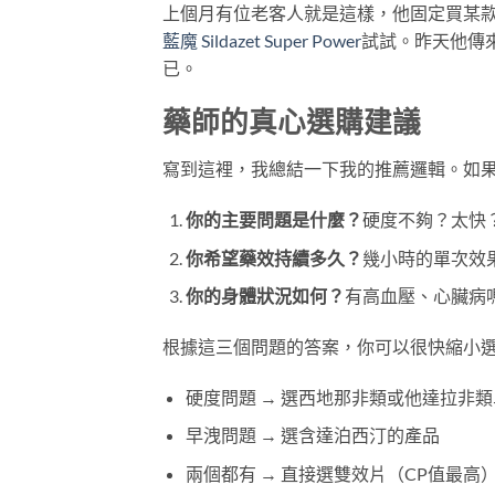
上個月有位老客人就是這樣，他固定買某
藍魔 Sildazet Super Power
試試。昨天他傳
已。
藥師的真心選購建議
寫到這裡，我總結一下我的推薦邏輯。如
你的主要問題是什麼？
硬度不夠？太快
你希望藥效持續多久？
幾小時的單次效
你的身體狀況如何？
有高血壓、心臟病
根據這三個問題的答案，你可以很快縮小
硬度問題 → 選西地那非類或他達拉非
早洩問題 → 選含達泊西汀的產品
兩個都有 → 直接選雙效片（CP值最高