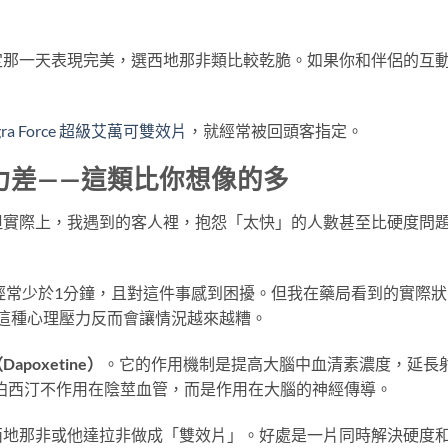
定那一天表現完美，選西地那非類比較乾脆。如果你和伴侶的互
。
agra Force 超級艾萬可雙效片
，就經常被回頭客指定。
力差——這類比你想像的多
但實際上，我遇到的客人裡，抱怨「太快」的人數甚至比硬度問
經常少於1分鐘，且對這件事感到困擾。但我在藥局看到的實際狀
。這種心理壓力反而會讓情況越來越糟。
apoxetine）
。它的作用機制是提高大腦中血清素濃度，延長
泊西汀不作用在陰莖血管，而是作用在大腦的神經傳導。
西地那非或他達拉非做成「雙效片」。好處是一片同時解決硬度