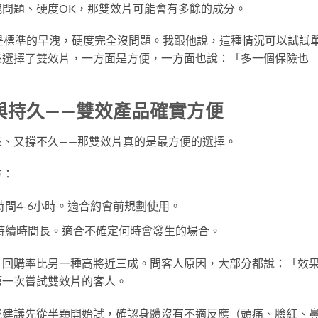
問題、硬度OK，那雙效片可能會有多餘的成分。
是標準的早洩，硬度完全沒問題。我跟他說，這種情況可以試試
來選擇了雙效片，一方面是方便，一方面也說：「多一個保險也
與持久——雙效產品確實方便
來、又撐不久——那雙效片真的是最方便的選擇。
方：
間4-6小時。適合約會前規劃使用。
持續時間長。適合不確定何時會發生的場合。
片
回購率比另一種高將近三成。問客人原因，大部分都說：「效
第一次嘗試雙效片的客人。
我建議先從半顆開始試，確認身體沒有不適反應（頭痛、臉紅、