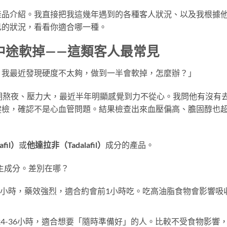
產品介紹。我直接把我這幾年遇到的各種客人狀況、以及我根據
己的狀況，看看你適合哪一種。
中途軟掉——這類客人最常見
，我最近發現硬度不太夠，做到一半會軟掉，怎麼辦？」
期熬夜、壓力大，最近半年明顯感覺到力不從心。我問他有沒有
健檢，確認不是心血管問題。結果檢查出來血壓偏高、膽固醇也
fil）
或
他達拉非（Tadalafil）
成分的產品。
主成分。差別在哪？
-6小時，藥效強烈，適合約會前1小時吃。吃高油脂食物會影響吸
24-36小時，適合想要「隨時準備好」的人。比較不受食物影響