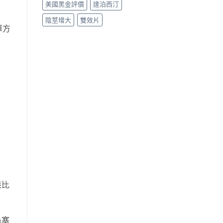
美國黑金評價
達泊西汀
陰莖增大
雙效片
單方
果比
鼻塞