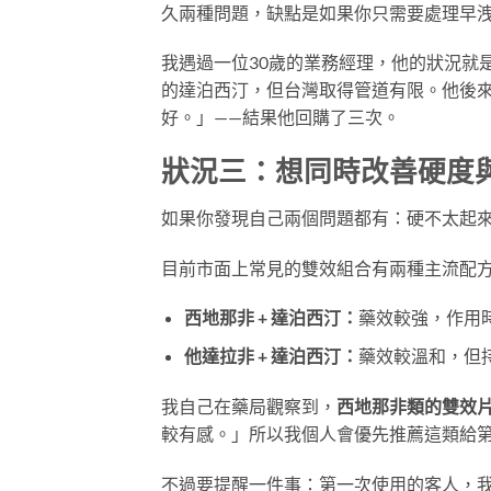
久兩種問題，缺點是如果你只需要處理早洩
我遇過一位30歲的業務經理，他的狀況就
的達泊西汀，但台灣取得管道有限。他後
好。」——結果他回購了三次。
狀況三：想同時改善硬度
如果你發現自己兩個問題都有：硬不太起
目前市面上常見的雙效組合有兩種主流配
西地那非 + 達泊西汀：
藥效較強，作用時
他達拉非 + 達泊西汀：
藥效較溫和，但
我自己在藥局觀察到，
西地那非類的雙效
較有感。」所以我個人會優先推薦這類給
不過要提醒一件事：第一次使用的客人，