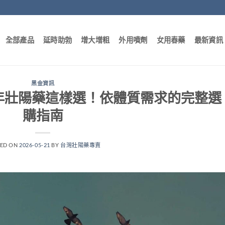
全部產品
延時助勃
增大增粗
外用噴劑
女用春藥
最新資訊
黑金資訊
6年壯陽藥這樣選！依體質需求的完整選
購指南
TED ON
2026-05-21
BY
台灣壯陽藥專賣