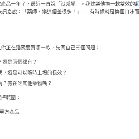
款產品一年了，最近一直說「沒感覺」。我建議他換一款雙效的
來訊息說：「藥師，換這個差很多！」——有時候就是換個口味
果你正在猶豫要買哪一款，先問自己三個問題：
？還是兩個都有？
果？還是可以隨時上場的長效？
嗎？有在吃其他藥物嗎？
選擇範圍：
類單方產品
）