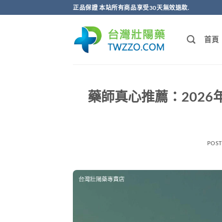
跳
正品保證 本站所有商品享受30天無效退款.
轉
至
首頁
內
容
藥師真心推薦：202
POS