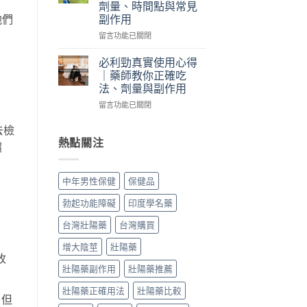
劑量、時間點與常見
個
師
威
他們
副作用
月
親
而
心
身
鋼
在
留言功能已關閉
得：
經
差
〈威
成
驗
在
而
必利勁真實使用心得
分、
談
哪？
鋼
｜藥師教你正確吃
吃
每
藥
怎
法、劑量與副作用
法、
日
師
麼
副
保
親
在
吃
留言功能已關閉
作
養、
身
〈必
最
用
副
比
利
去檢
有
與
作
較
勁
效？
熱點關注
超
真
用
藥
真
藥
假
與
效
實
師
辨
價
時
使
親
中年男性保健
保健品
別〉
格〉
間、
用
身
中
中
硬
心
經
勃起功能障礙
印度學名藥
度、
得
驗
副
｜
談
台灣壯陽藥
台灣購買
作
藥
劑
用，
師
量、
增大陰莖
壯陽藥
一
教
時
收
次
你
壯陽藥副作用
壯陽藥推薦
間
搞
正
點
壯陽藥正確用法
壯陽藥比較
懂
確
與
，但
怎
吃
常