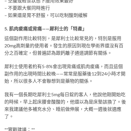
– 空腹或輕食狀態下服用效果最好
– 不要跟大餐同時進行
– 如果還是胃不舒服，可以吃制酸劑緩解
5. 肌肉痠痛或背痛——犀利士的「特產」
這個副作用比較特別，是犀利士比較常見的，特別是服用
20mg高劑量的使用者。發生的原因到現在學術界還沒有百
分之百確定，但普遍認為跟鈣離子通道調節有關係。
犀利士使用者約有5-8%會出現背痛或肌肉痠痛，而且這個
副作用的出現時間比較晚——常常是服藥後12到24小時才開
始，所以很多人不會聯想到是藥物的關係。
我有一個長期吃犀利士5mg每日錠的客人，他說他剛開始吃
的時候，早上起床腰會酸酸的，他還以為是床墊該換了。後
來我建議他多補充水分、睡前做伸展，大概一週後就適應
了。
**實戰建議：**