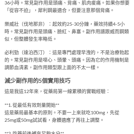
36小時。常見副作用是頭痛、背痛、肌肉痠痛。如果你想要
「從容不迫」，犀利鋼最適合，但要注意那個背痛。
樂威壯（伐地那非）：起效約25-30分鐘，藥效持續4-5小
時。常見副作用是頭痛、臉紅、鼻塞。副作用譜跟威而鋼類
似，但整體發生率略低。
必利勁（達泊西汀）：這是專門處理早洩的，不是治療勃起
的。常見副作用是噁心、頭暈、頭痛。因為它的作用機制是
調節血清素，副作用類型跟上面的不太一樣。
減少副作用的5個實用技巧
這是我這12年來，從藥局第一線累積的實戰經驗：
**1. 從最低有效劑量開始**
這是藥局最基本的原則。不要一上來就吃100mg，先從
25mg或50mg試試看，身體適應了再往上調整。
**2. 吃藥前後補充足夠水分**