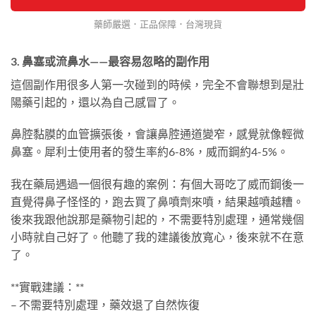
藥師嚴選．正品保障．台灣現貨
3. 鼻塞或流鼻水——最容易忽略的副作用
這個副作用很多人第一次碰到的時候，完全不會聯想到是壯
陽藥引起的，還以為自己感冒了。
鼻腔黏膜的血管擴張後，會讓鼻腔通道變窄，感覺就像輕微
鼻塞。犀利士使用者的發生率約6-8%，威而鋼約4-5%。
我在藥局遇過一個很有趣的案例：有個大哥吃了威而鋼後一
直覺得鼻子怪怪的，跑去買了鼻噴劑來噴，結果越噴越糟。
後來我跟他說那是藥物引起的，不需要特別處理，通常幾個
小時就自己好了。他聽了我的建議後放寬心，後來就不在意
了。
**實戰建議：**
– 不需要特別處理，藥效退了自然恢復