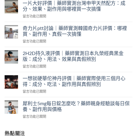
一片大好評價｜藥師實測台灣申甲天然配方：成
分、效果、副作用與哪裡買一次搞懂
在
留言功能已關閉
〈一
片
奇力片ptt討論｜藥師實測韓國奇力片評價：哪裡
大
買、副作用、真假一次搞懂
好
在
留言功能已關閉
評
〈奇
價
力
｜
2H2D持久液評價｜藥師實測日本丸榮經典黑金
片
藥
版：成分、用法、效果與真假辨別
ptt
師
在
留言功能已關閉
討
實
〈2H2D
論
測
持
｜
一想就硬華佗神丹評價｜藥師實際使用三個月心
台
久
藥
得：成分、吃法、副作用與真假辨別
灣
液
師
申
在
留言功能已關閉
評
實
甲
〈一
價
測
天
想
｜
犀利士5mg每日錠怎麼吃？藥師親身經驗談每日保
韓
然
就
藥
養、副作用與價格
國
配
硬
師
奇
方：
在
留言功能已關閉
華
實
力
成
〈犀
佗
測
片
分、
利
神
日
評
效
士
熱點關注
丹
本
價：
果、
5mg