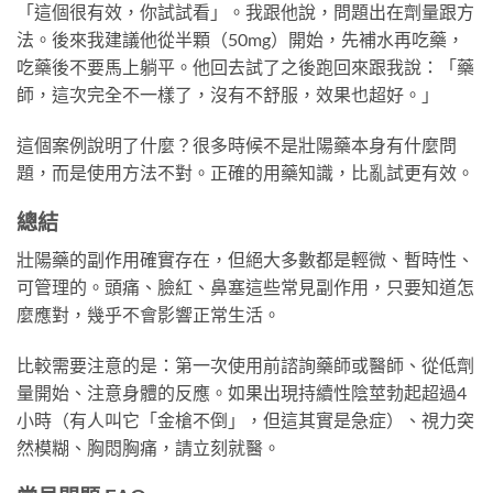
「這個很有效，你試試看」。我跟他說，問題出在劑量跟方
法。後來我建議他從半顆（50mg）開始，先補水再吃藥，
吃藥後不要馬上躺平。他回去試了之後跑回來跟我說：「藥
師，這次完全不一樣了，沒有不舒服，效果也超好。」
這個案例說明了什麼？很多時候不是壯陽藥本身有什麼問
題，而是使用方法不對。正確的用藥知識，比亂試更有效。
總結
壯陽藥的副作用確實存在，但絕大多數都是輕微、暫時性、
可管理的。頭痛、臉紅、鼻塞這些常見副作用，只要知道怎
麼應對，幾乎不會影響正常生活。
比較需要注意的是：第一次使用前諮詢藥師或醫師、從低劑
量開始、注意身體的反應。如果出現持續性陰莖勃起超過4
小時（有人叫它「金槍不倒」，但這其實是急症）、視力突
然模糊、胸悶胸痛，請立刻就醫。