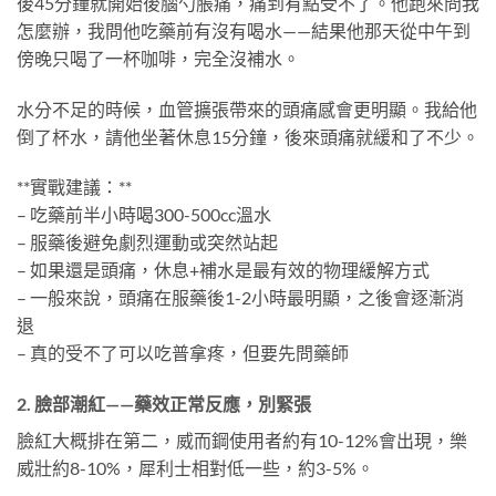
後45分鐘就開始後腦勺脹痛，痛到有點受不了。他跑來問我
怎麼辦，我問他吃藥前有沒有喝水——結果他那天從中午到
傍晚只喝了一杯咖啡，完全沒補水。
水分不足的時候，血管擴張帶來的頭痛感會更明顯。我給他
倒了杯水，請他坐著休息15分鐘，後來頭痛就緩和了不少。
**實戰建議：**
– 吃藥前半小時喝300-500cc溫水
– 服藥後避免劇烈運動或突然站起
– 如果還是頭痛，休息+補水是最有效的物理緩解方式
– 一般來說，頭痛在服藥後1-2小時最明顯，之後會逐漸消
退
– 真的受不了可以吃普拿疼，但要先問藥師
2. 臉部潮紅——藥效正常反應，別緊張
臉紅大概排在第二，威而鋼使用者約有10-12%會出現，樂
威壯約8-10%，犀利士相對低一些，約3-5%。