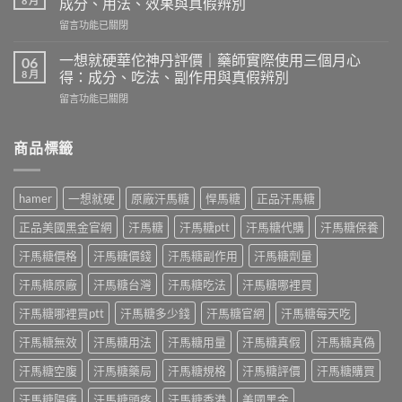
8 月
成分、用法、效果與真假辨別
ptt
師
在
留言功能已關閉
討
實
〈2H2D
論
測
持
｜
一想就硬華佗神丹評價｜藥師實際使用三個月心
06
台
久
藥
8 月
得：成分、吃法、副作用與真假辨別
灣
液
師
申
在
留言功能已關閉
評
實
甲
〈一
價
測
天
想
｜
韓
然
就
商品標籤
藥
國
配
硬
師
奇
方：
華
實
力
成
佗
測
片
hamer
一想就硬
原廠汗馬糖
悍馬糖
正品汗馬糖
分、
神
日
評
效
丹
本
價：
正品美國黑金官網
汗馬糖
汗馬糖ptt
汗馬糖代購
汗馬糖保養
果、
評
丸
哪
副
價
榮
汗馬糖價格
汗馬糖價錢
汗馬糖副作用
汗馬糖劑量
裡
作
｜
經
買、
用
藥
汗馬糖原廠
汗馬糖台灣
汗馬糖吃法
汗馬糖哪裡買
典
副
與
師
黑
作
哪
實
汗馬糖哪裡買ptt
汗馬糖多少錢
汗馬糖官網
汗馬糖每天吃
金
用、
裡
際
版：
真
買
汗馬糖無效
汗馬糖用法
汗馬糖用量
汗馬糖真假
汗馬糖真偽
使
成
假
一
用
分、
一
次
汗馬糖空腹
汗馬糖藥局
汗馬糖規格
汗馬糖評價
汗馬糖購買
三
用
次
搞
個
法、
搞
懂〉
汗馬糖陽痿
汗馬糖頭疼
汗馬糖香港
美國黑金