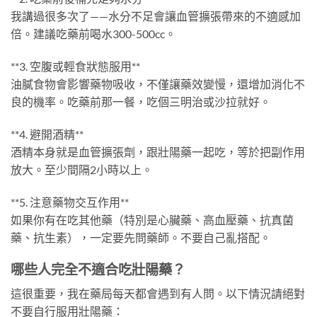
我講過很多次了——水分不足會讓血管擴張帶來的不適感加
倍。建議吃藥前喝水300-500cc。
**3. 空腹或輕食狀態服用**
油膩食物會影響藥物吸收，不僅讓藥效變慢，還增加消化不
良的機率。吃藥前那一餐，吃個三明治或沙拉就好。
**4. 避開酒精**
酒精本身就是血管擴張劑，跟壯陽藥一起吃，等於把副作用
放大。至少間隔2小時以上。
**5. 注意藥物交互作用**
如果你有在吃其他藥（特別是心臟藥、高血壓藥、抗真菌
藥、抗生素），一定要先問藥師。不要自己亂搭配。
哪些人完全不適合吃壯陽藥？
這很重要，我在藥局每天都會遇到有人問。以下情況請絕對
不要自行服用壯陽藥：