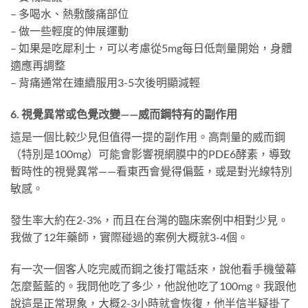
– 多喝水、熱敷酸痛部位
– 做一些輕度的伸展運動
– 如果是吃犀利士，可以考慮從5mg每日低劑量開始，身體
適應再調整
– 背痛通常在連續服用3-5次後明顯減輕
6. 視覺異常或色覺改變——威而鋼特有的副作用
這是一個比較少見但值得一提的副作用。高劑量的威而鋼
（特別是100mg）可能會影響視網膜中的PDE6酵素，導致
暫時性的視覺異常——看東西會覺得偏藍，或是對光線特別
敏感。
發生率大約在2-3%，而且在台灣的臨床案例中相對少見。
我做了12年藥師，實際碰過的案例大概就3-4個。
有一次一個客人吃完威而鋼之後打電話來，說他看手機螢幕
怎麼藍藍的。我問他吃了多少，他說他吃了100mg。我跟他
說這是正常現象，大概2-3小時就會恢復，他半信半疑掛了