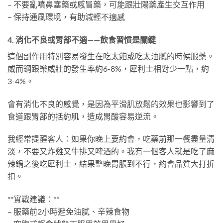
– 不要亂噴鼻塞藥或感冒藥，可能跟壯陽藥產生交互作用
– 保持通風環境，有助減輕不適感
4. 消化不良或胃部不適——飲食習慣是關鍵
這個副作用特別容易發生在吃太飽或吃太油膩的時候服藥。
威而鋼跟樂威壯的發生率約6-8%，犀利士相對少一點，約
3-4%。
會有消化不良的感覺，是因為平滑肌放鬆的效果也影響到了
食道跟胃部的括約肌，造成胃酸容易逆流。
我經常提醒客人：如果你晚上要約會，吃藥前那一餐盡量清
淡，不要又炸雞又牛排又啤酒的。我有一個客人就是吃了麻
辣鍋之後吃犀利士，結果整晚胃脹到不行，約會品質大打折
扣。
**實戰建議：**
– 服藥前2小時避免油膩、辛辣食物