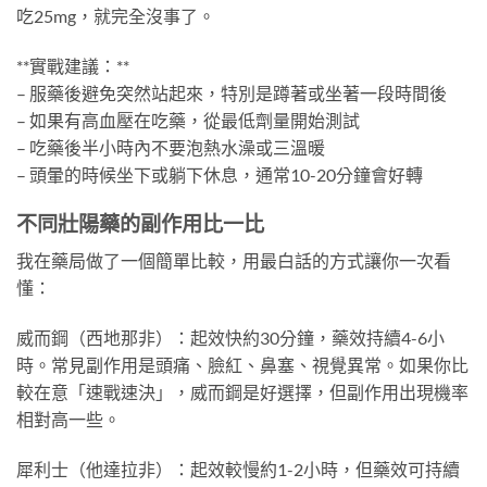
吃25mg，就完全沒事了。
**實戰建議：**
– 服藥後避免突然站起來，特別是蹲著或坐著一段時間後
– 如果有高血壓在吃藥，從最低劑量開始測試
– 吃藥後半小時內不要泡熱水澡或三溫暖
– 頭暈的時候坐下或躺下休息，通常10-20分鐘會好轉
不同壯陽藥的副作用比一比
我在藥局做了一個簡單比較，用最白話的方式讓你一次看
懂：
威而鋼（西地那非）：起效快約30分鐘，藥效持續4-6小
時。常見副作用是頭痛、臉紅、鼻塞、視覺異常。如果你比
較在意「速戰速決」，威而鋼是好選擇，但副作用出現機率
相對高一些。
犀利士（他達拉非）：起效較慢約1-2小時，但藥效可持續