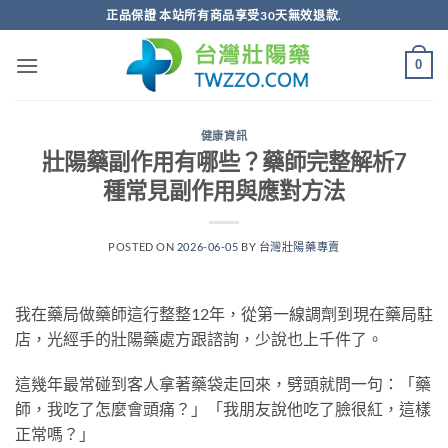
跳
正品保證 本站所有商品享受30天無效退款.
轉
至
0
內
容
健康資訊
壯陽藥副作用有哪些？藥師完整解析7
種常見副作用與應對方法
POSTED ON
2026-06-05
BY
台灣壯陽藥專賣
我在藥局做藥師這行整整12年，從第一線調劑到現在藥局駐
店，光經手的壯陽藥處方跟諮詢，少說也上千件了。
這幾年最常碰到客人拿著藥袋走回來，劈頭就問一句：「藥
師，我吃了怎麼會頭痛？」「我朋友說他吃了臉很紅，這樣
正常嗎？」