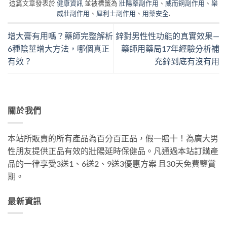
這篇文章發表於
健康資訊
並被標籤為
壯陽藥副作用
、
威而鋼副作用
、
樂
威壯副作用
、
犀利士副作用
、
用藥安全
.
增大膏有用嗎？藥師完整解析
鋅對男性性功能的真實效果—
6種陰莖增大方法，哪個真正
藥師用藥局17年經驗分析補
有效？
充鋅到底有沒有用
關於我們
本站所販賣的所有產品為百分百正品，假一賠十！為廣大男
性朋友提供正品有效的壯陽延時保健品。凡通過本站訂購產
品的一律享受3送1、6送2、9送3優惠方案 且30天免費鑒賞
期。
最新資訊