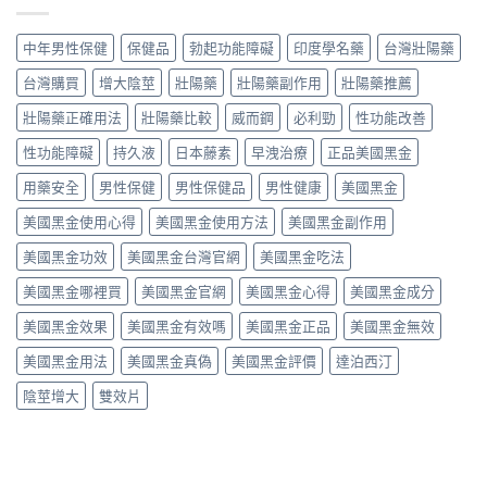
評
丸
哪
副
每
價
榮
裡
作
日
｜
經
中年男性保健
保健品
勃起功能障礙
印度學名藥
台灣壯陽藥
買、
用
錠
藥
典
副
與
怎
師
黑
台灣購買
增大陰莖
壯陽藥
壯陽藥副作用
壯陽藥推薦
作
哪
麼
實
金
用、
裡
吃？
際
壯陽藥正確用法
壯陽藥比較
威而鋼
必利勁
性功能改善
版：
真
買
藥
使
成
假
一
師
性功能障礙
持久液
日本藤素
早洩治療
正品美國黑金
用
分、
一
次
親
三
用
次
搞
身
用藥安全
男性保健
男性保健品
男性健康
美國黑金
個
法、
搞
懂〉
經
月
效
懂〉
中
美國黑金使用心得
美國黑金使用方法
美國黑金副作用
驗
心
果
中
談
得：
與
美國黑金功效
美國黑金台灣官網
美國黑金吃法
每
成
真
日
分、
假
美國黑金哪裡買
美國黑金官網
美國黑金心得
美國黑金成分
保
吃
辨
養、
法、
別〉
美國黑金效果
美國黑金有效嗎
美國黑金正品
美國黑金無效
副
副
中
作
作
美國黑金用法
美國黑金真偽
美國黑金評價
達泊西汀
用
用
與
與
陰莖增大
雙效片
價
真
格〉
假
中
辨
別〉
中