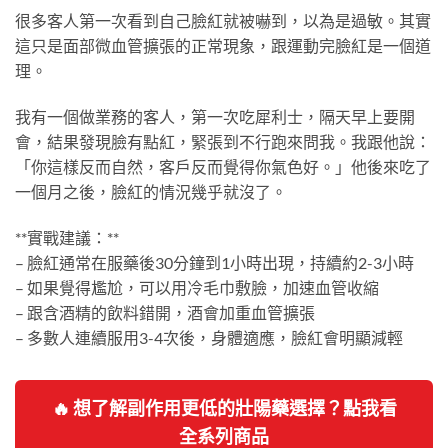
很多客人第一次看到自己臉紅就被嚇到，以為是過敏。其實
這只是面部微血管擴張的正常現象，跟運動完臉紅是一個道
理。
我有一個做業務的客人，第一次吃犀利士，隔天早上要開
會，結果發現臉有點紅，緊張到不行跑來問我。我跟他說：
「你這樣反而自然，客戶反而覺得你氣色好。」他後來吃了
一個月之後，臉紅的情況幾乎就沒了。
**實戰建議：**
– 臉紅通常在服藥後30分鐘到1小時出現，持續約2-3小時
– 如果覺得尷尬，可以用冷毛巾敷臉，加速血管收縮
– 跟含酒精的飲料錯開，酒會加重血管擴張
– 多數人連續服用3-4次後，身體適應，臉紅會明顯減輕
🔥 想了解副作用更低的壯陽藥選擇？點我看
全系列商品