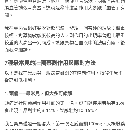
響。臉部微血管擴張→臉紅。腦部血管擴張→頭痛。鼻腔黏
膜血管擴張→鼻塞。這就是為什麼副作用大多跟「血管」有
關。
我在藥局做過好幾次對照記錄，發現一個有趣的現象：體重
較輕、對藥物敏感度較高的人，副作用的出現率普遍比體重
較重的人高出一到兩成。這跟藥物在血液中的濃度有關，後
面我會細講。
7種最常見的壯陽藥副作用與應對方法
以下是我在藥局第一線最常碰到的7種副作用，按發生頻率
從高到低排列。
1. 頭痛——最常見，但大多可緩解
頭痛是壯陽藥副作用裡面的第一名。威而鋼使用者約有15%
會出現，犀利士約8-11%，樂威壯約10-15%。
我在藥局碰過一個客人，第一次吃威而鋼100mg，大概服藥