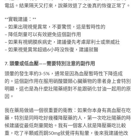
電話。結果隔天又打來，說藥效退了之後真的恢復正常了。
**實戰建議：**
– 如果出現視覺異常，不要驚慌，這是暫時性的
– 降低劑量可以有效避免這個副作用
– 如果有視網膜疾病史，建議優先考慮犀利士或樂威壯
– 如果視覺異常超過6小時沒恢復，建議就醫
7. 頭暈或低血壓——需要特別注意的副作用
頭暈的發生率約3-5%，通常是因為血壓暫時性下降造成
的。這個副作用在服用硝酸鹽類心臟藥物的患者身上會特別
明顯，這也是為什麼壯陽藥絕對不能跟硝化甘油一起用的原
因。
我在藥局做過一個很重要的衛教：如果你本身有高血壓在吃
藥，特別是同時吃好幾種降壓藥的人，第一次吃壯陽藥的時
候建議從最低劑量開始。我有一個客人就是降壓藥吃比較
重，吃了半顆威而鋼50mg就覺得有點暈，後來我建議他改