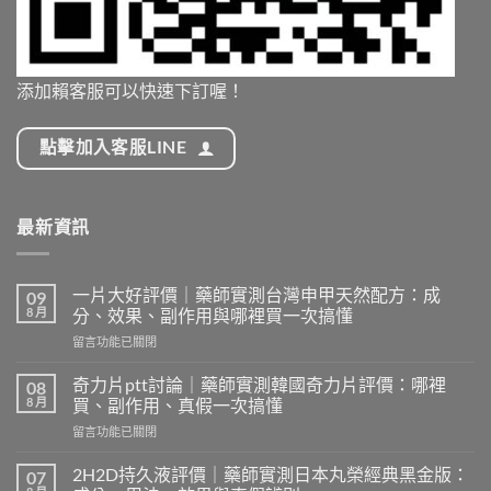
添加賴客服可以快速下訂喔！
點擊加入客服LINE
最新資訊
一片大好評價｜藥師實測台灣申甲天然配方：成
09
8 月
分、效果、副作用與哪裡買一次搞懂
在
留言功能已關閉
〈一
片
奇力片ptt討論｜藥師實測韓國奇力片評價：哪裡
08
大
8 月
買、副作用、真假一次搞懂
好
在
留言功能已關閉
評
〈奇
價
力
｜
2H2D持久液評價｜藥師實測日本丸榮經典黑金版：
07
片
藥