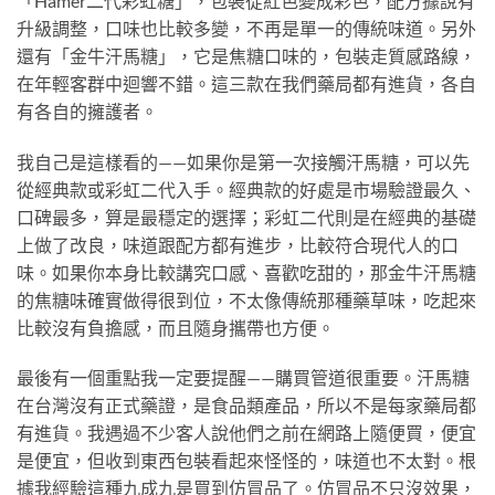
「Hamer二代彩虹糖」，包裝從紅色變成彩色，配方據說有
升級調整，口味也比較多變，不再是單一的傳統味道。另外
還有「金牛汗馬糖」，它是焦糖口味的，包裝走質感路線，
在年輕客群中迴響不錯。這三款在我們藥局都有進貨，各自
有各自的擁護者。
我自己是這樣看的——如果你是第一次接觸汗馬糖，可以先
從經典款或彩虹二代入手。經典款的好處是市場驗證最久、
口碑最多，算是最穩定的選擇；彩虹二代則是在經典的基礎
上做了改良，味道跟配方都有進步，比較符合現代人的口
味。如果你本身比較講究口感、喜歡吃甜的，那金牛汗馬糖
的焦糖味確實做得很到位，不太像傳統那種藥草味，吃起來
比較沒有負擔感，而且隨身攜帶也方便。
最後有一個重點我一定要提醒——購買管道很重要。汗馬糖
在台灣沒有正式藥證，是食品類產品，所以不是每家藥局都
有進貨。我遇過不少客人說他們之前在網路上隨便買，便宜
是便宜，但收到東西包裝看起來怪怪的，味道也不太對。根
據我經驗這種九成九是買到仿冒品了。仿冒品不只沒效果，