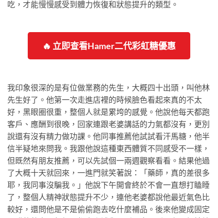
吃，才能慢慢感受到體力恢復和狀態提升的類型。
🔥 立即查看Hamer二代彩虹糖優惠
我印象很深的是有位做業務的先生，大概四十出頭，叫他林
先生好了。他第一次走進店裡的時候臉色看起來真的不太
好，黑眼圈很重，整個人就是累垮的感覺。他說他每天都跑
客戶、應酬到很晚，回家連跟老婆講話的力氣都沒有，更別
說還有沒有精力做功課。他同事推薦他試試看汗馬糖，他半
信半疑地來問我。我跟他說這種東西體質不同感受不一樣，
但既然有朋友推薦，可以先試個一兩週觀察看看。結果他過
了大概十天就回來，一進門就笑著說：「藥師，真的差很多
耶，我同事沒騙我。」他說下午開會終於不會一直想打瞌睡
了，整個人精神狀態提升不少，連他老婆都說他最近氣色比
較好，還問他是不是偷偷跑去吃什麼補品。後來他變成固定