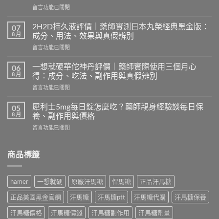
在
留言功能已關閉
〈奇
力
2H2D持久液評價｜藥師實測日本丸榮經典黑金版：
07
片
8 月
成分、用法、效果與真假辨別
ptt
在
留言功能已關閉
討
〈2H2D
論
持
｜
一想就硬華佗神丹評價｜藥師實際使用三個月心
06
久
藥
8 月
得：成分、吃法、副作用與真假辨別
液
師
在
留言功能已關閉
評
實
〈一
價
測
想
｜
犀利士5mg每日錠怎麼吃？藥師親身經驗談每日保
05
韓
就
藥
8 月
養、副作用與價格
國
硬
師
奇
在
留言功能已關閉
華
實
力
〈犀
佗
測
片
利
神
日
評
士
商品標籤
丹
本
價：
5mg
評
丸
哪
每
價
榮
裡
日
｜
經
hamer
一想就硬
原廠汗馬糖
悍馬糖
正品汗馬糖
買、
錠
藥
典
副
怎
師
黑
正品美國黑金官網
汗馬糖
汗馬糖ptt
汗馬糖代購
汗馬糖保養
作
麼
實
金
用、
吃？
際
汗馬糖價格
汗馬糖價錢
汗馬糖副作用
汗馬糖劑量
版：
真
藥