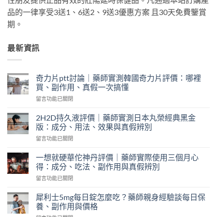
品的一律享受3送1、6送2、9送3優惠方案 且30天免費鑒賞
期。
最新資訊
奇力片ptt討論｜藥師實測韓國奇力片評價：哪裡
買、副作用、真假一次搞懂
在
留言功能已關閉
〈奇
力
2H2D持久液評價｜藥師實測日本丸榮經典黑金
片
版：成分、用法、效果與真假辨別
ptt
在
留言功能已關閉
討
〈2H2D
論
持
｜
一想就硬華佗神丹評價｜藥師實際使用三個月心
久
藥
得：成分、吃法、副作用與真假辨別
液
師
在
留言功能已關閉
評
實
〈一
價
測
想
｜
犀利士5mg每日錠怎麼吃？藥師親身經驗談每日保
韓
就
藥
養、副作用與價格
國
硬
師
奇