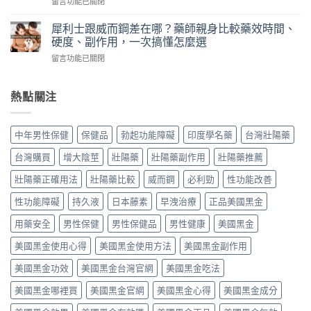
在
留言功能已關閉
華
實
力
〈犀
佗
測
片
利
神
犀利士跟威而鋼差在哪？藥師親身比較藥效時間、
日
評
士
丹
硬度、副作用，一次搞懂怎麼選
本
價：
5mg
評
丸
哪
在
留言功能已關閉
每
價
榮
裡
〈犀
日
｜
經
買、
利
錠
藥
典
副
士
熱點關注
怎
師
黑
作
跟
麼
實
金
用、
威
吃？
際
版：
真
而
藥
使
中年男性保健
保健品
勃起功能障礙
印度學名藥
台灣壯陽藥
成
假
鋼
師
用
分、
一
差
親
三
台灣購買
增大陰莖
壯陽藥
壯陽藥副作用
壯陽藥推薦
用
次
在
身
個
法、
搞
哪？
經
壯陽藥正確用法
壯陽藥比較
威而鋼
必利勁
性功能改善
月
效
懂〉
藥
驗
心
果
中
師
性功能障礙
持久液
日本藤素
早洩治療
正品美國黑金
談
得：
與
親
每
成
真
身
用藥安全
男性保健
男性保健品
男性健康
美國黑金
日
分、
假
比
保
吃
辨
美國黑金使用心得
美國黑金使用方法
美國黑金副作用
較
養、
法、
別〉
藥
副
副
中
美國黑金功效
美國黑金台灣官網
美國黑金吃法
效
作
作
時
用
用
美國黑金哪裡買
美國黑金官網
美國黑金心得
美國黑金成分
間、
與
與
硬
價
真