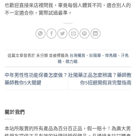
也歡迎直接來店裡問我，畢竟每個人體質不同，適合別人的
不一定適合你，實際試過最準。
這篇文章發表於 未分類 並被標籤為
台灣購買
、
壯陽藥
、
悍馬糖
、
汗馬
糖
、
精力糖
.
中年男性性功能保養怎麼做？
壯陽藥正品怎麼辨識？藥師教
藥師教你5大關鍵
你5招避開假貨完整指南
關於我們
本站所販賣的所有產品為百分百正品，假一賠十！為廣大男
性朋友提供正品有效的壯陽延時保健品。凡通過本站訂購產