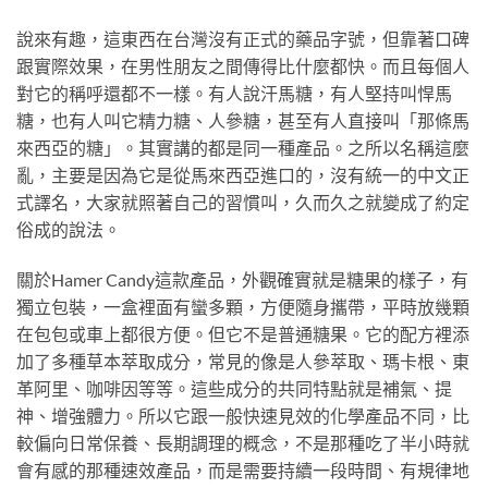
說來有趣，這東西在台灣沒有正式的藥品字號，但靠著口碑
跟實際效果，在男性朋友之間傳得比什麼都快。而且每個人
對它的稱呼還都不一樣。有人說汗馬糖，有人堅持叫悍馬
糖，也有人叫它精力糖、人參糖，甚至有人直接叫「那條馬
來西亞的糖」。其實講的都是同一種產品。之所以名稱這麼
亂，主要是因為它是從馬來西亞進口的，沒有統一的中文正
式譯名，大家就照著自己的習慣叫，久而久之就變成了約定
俗成的說法。
關於Hamer Candy這款產品，外觀確實就是糖果的樣子，有
獨立包裝，一盒裡面有蠻多顆，方便隨身攜帶，平時放幾顆
在包包或車上都很方便。但它不是普通糖果。它的配方裡添
加了多種草本萃取成分，常見的像是人參萃取、瑪卡根、東
革阿里、咖啡因等等。這些成分的共同特點就是補氣、提
神、增強體力。所以它跟一般快速見效的化學產品不同，比
較偏向日常保養、長期調理的概念，不是那種吃了半小時就
會有感的那種速效產品，而是需要持續一段時間、有規律地