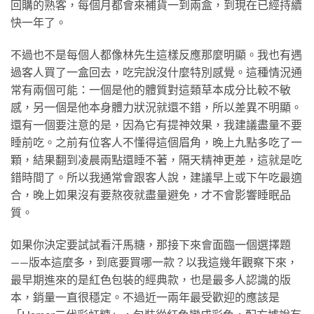
回購的熟客，每個月都會來補貨一到兩盒，到現在已經持續
快一年了。
不過也不是每個人都像林先生這樣反應那麼明顯。我也有遇
過客人買了一盒回去，吃完說沒什麼特別感覺。這種情況通
常有兩個可能：一個是他的體質對這類草本成分比較不敏
感，另一個是他本身體力狀況就還不錯，所以差異不明顯。
還有一個要注意的是，因為它有提神效果，我建議盡量不要
睡前吃。之前有位客人不懂得這個眉角，晚上九點多吃了一
顆，結果翻到凌晨兩點還睡不著，隔天精神更差，這就是吃
錯時間了。所以我通常會跟客人說，建議早上或下午吃最適
合，晚上如果沒有要熬夜就盡量避免，才不會影響睡眠品
質。
如果你決定要試試看汗馬糖，那接下來會面臨一個選擇題
——版本這麼多，到底要買哪一款？以我這幾年觀察下來，
最早期進來的是紅色包裝的經典款，也是最多人認識的版
本，銷量一直很穩定。不過近一兩年最受歡迎的應該是