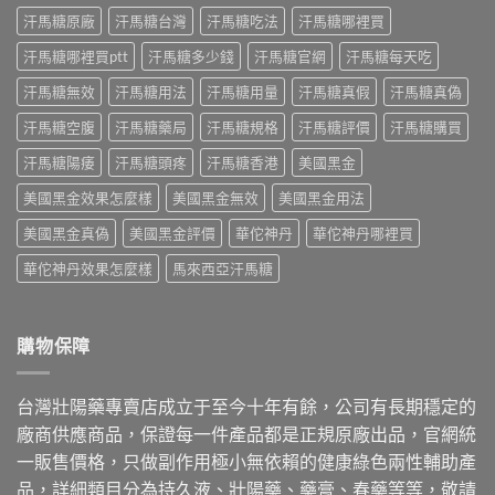
使
成
假
師
汗馬糖原廠
汗馬糖台灣
汗馬糖吃法
汗馬糖哪裡買
用
分、
一
親
三
用
次
身
汗馬糖哪裡買ptt
汗馬糖多少錢
汗馬糖官網
汗馬糖每天吃
個
法、
搞
經
月
效
懂〉
汗馬糖無效
汗馬糖用法
汗馬糖用量
汗馬糖真假
汗馬糖真偽
驗
心
果
中
談
得：
與
汗馬糖空腹
汗馬糖藥局
汗馬糖規格
汗馬糖評價
汗馬糖購買
每
成
真
日
分、
假
汗馬糖陽痿
汗馬糖頭疼
汗馬糖香港
美國黑金
保
吃
辨
養、
法、
別〉
美國黑金效果怎麼樣
美國黑金無效
美國黑金用法
副
副
中
作
作
美國黑金真偽
美國黑金評價
華佗神丹
華佗神丹哪裡買
用
用
與
與
華佗神丹效果怎麼樣
馬來西亞汗馬糖
價
真
格〉
假
中
辨
別〉
購物保障
中
台灣壯陽藥專賣店成立于至今十年有餘，公司有長期穩定的
廠商供應商品，保證每一件產品都是正規原廠出品，官網統
一販售價格，只做副作用極小無依賴的健康綠色兩性輔助產
品，詳細類目分為持久液、壯陽藥、藥膏、春藥等等，敬請