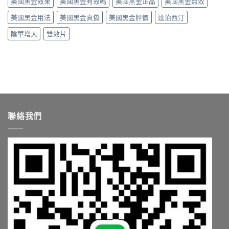
美國黑金效果
美國黑金有效嗎
美國黑金正品
美國黑金無效
度、
格〉
假
副
中
辨
美國黑金用法
美國黑金真偽
美國黑金評價
達泊西汀
作
別〉
用，
陰莖增大
雙效片
中
一
次
搞
懂
怎
麼
選〉
中
聯絡我們