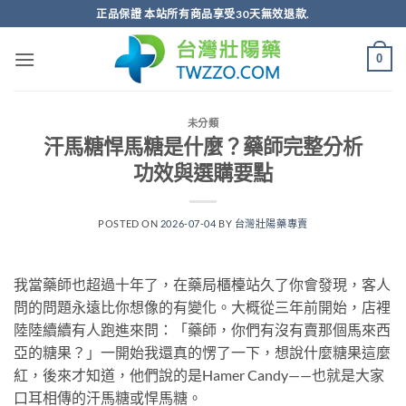
跳
正品保證 本站所有商品享受30天無效退款.
轉
至
0
內
容
未分類
汗馬糖悍馬糖是什麼？藥師完整分析
功效與選購要點
POSTED ON
2026-07-04
BY
台灣壯陽藥專賣
我當藥師也超過十年了，在藥局櫃檯站久了你會發現，客人
問的問題永遠比你想像的有變化。大概從三年前開始，店裡
陸陸續續有人跑進來問：「藥師，你們有沒有賣那個馬來西
亞的糖果？」一開始我還真的愣了一下，想說什麼糖果這麼
紅，後來才知道，他們說的是Hamer Candy——也就是大家
口耳相傳的汗馬糖或悍馬糖。