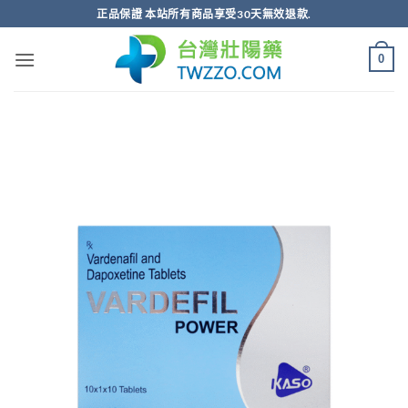
跳
正品保證 本站所有商品享受30天無效退款.
轉
至
0
內
容