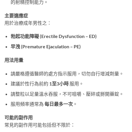
的射精控制能力。
主要適應症
用於治療成年男性之：
勃起功能障礙 (Erectile Dysfunction – ED)​
早洩 (Premature Ejaculation – PE)​
用法用量
請嚴格遵循醫師的處方指示服用，切勿自行增減劑量。
建議於性行為前約 ​
1至3小時
​ 服用。
請整粒以足量溫水吞服，不可咀嚼、壓碎或掰開藥錠。
服用頻率通常為 ​
每日最多一次
。
可能的副作用
常見的副作用可能包括但不限於：