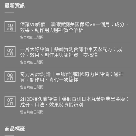
最新資訊
保羅V8評價｜藥師實測美國保羅V8一個月：成分、
10
8 月
效果、副作用與哪裡買全解析
在
留言功能已關閉
〈保
羅
一片大好評價｜藥師實測台灣申甲天然配方：成
09
V8
8 月
分、效果、副作用與哪裡買一次搞懂
評
在
留言功能已關閉
價
〈一
｜
片
藥
奇力片ptt討論｜藥師實測韓國奇力片評價：哪裡
08
大
師
8 月
買、副作用、真假一次搞懂
好
實
在
留言功能已關閉
評
測
〈奇
價
美
力
｜
2H2D持久液評價｜藥師實測日本丸榮經典黑金版：
07
國
片
藥
8 月
成分、用法、效果與真假辨別
保
ptt
師
羅
在
留言功能已關閉
討
實
V8
〈2H2D
論
測
一
持
｜
台
個
久
商品標籤
藥
灣
月：
液
師
申
成