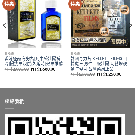
特惠
特惠
壯陽藥
壯陽藥
香港極品海狗丸|純中藥壯陽補
韓國奇力片 KELLETT FILMS 日
腎|陽痿早洩|持久延時|效果推薦
韓虎王 男性口服壯陽 助勃增硬
延時偉哥 台灣藥局正品
原
目
NT$
2,000.00
NT$
1,680.00
始
前
原
目
NT$
1,500.00
NT$
1,250.00
價
價
始
前
格：
格：
價
價
NT$2,000.00。
NT$1,680.00。
格：
格：
1,380.00
NT$1,500.00。
NT$1,
7,000.00
聯絡我們