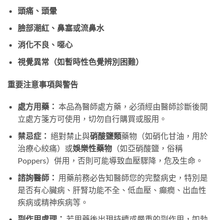
頭痛、頭暈
臉部潮紅、鼻塞或流鼻水
消化不良、噁心
視覺異常（如暫時性色覺辨別困難）​
重要注意事項與警告
處方用藥：​
​ 本品為醫師處方藥，必須經由醫師診斷後開
立處方箋方可使用，切勿自行購買或服用。
禁忌症：​
​ 絕對禁止與
硝酸鹽類
藥物（如硝化甘油，用於
治療心絞痛）或
娛樂性藥物
​（如亞硝酸鹽，俗稱
Poppers）併用，否則可能導致血壓驟降，危及生命。
諮詢醫師：​
​ 用藥前務必告知醫師您的完整病史，特別是
是否有心臟病、肝腎功能不全、低血壓、癲癇、出血性
疾病或精神疾病等。
副作用處理：​
​ 若用藥後出現持續或嚴重的副作用，如勃