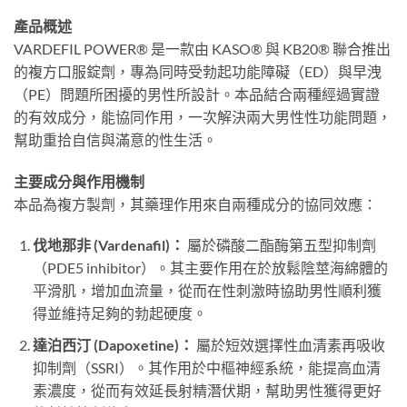
產品概述
VARDEFIL POWER® 是一款由 KASO® 與 KB20® 聯合推出
的複方口服錠劑，專為同時受勃起功能障礙（ED）與早洩
（PE）問題所困擾的男性所設計。本品結合兩種經過實證
的有效成分，能協同作用，一次解決兩大男性性功能問題，
幫助重拾自信與滿意的性生活。
主要成分與作用機制
本品為複方製劑，其藥理作用來自兩種成分的協同效應：
伐地那非 (Vardenafil)：​
​ 屬於磷酸二酯酶第五型抑制劑
（PDE5 inhibitor）。其主要作用在於放鬆陰莖海綿體的
平滑肌，增加血流量，從而在性刺激時協助男性順利獲
得並維持足夠的勃起硬度。
達泊西汀 (Dapoxetine)：​
​ 屬於短效選擇性血清素再吸收
抑制劑（SSRI）。其作用於中樞神經系統，能提高血清
素濃度，從而有效延長射精潛伏期，幫助男性獲得更好