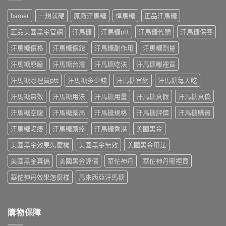
評
實
甲
分、
價
測
天
hamer
一想就硬
原廠汗馬糖
悍馬糖
正品汗馬糖
效
｜
韓
然
果、
藥
國
配
正品美國黑金官網
汗馬糖
汗馬糖ptt
汗馬糖代購
汗馬糖保養
副
師
奇
方：
作
實
力
汗馬糖價格
汗馬糖價錢
汗馬糖副作用
汗馬糖劑量
成
用
測
片
分、
與
日
汗馬糖原廠
汗馬糖台灣
汗馬糖吃法
汗馬糖哪裡買
評
效
哪
本
價：
果、
裡
丸
汗馬糖哪裡買ptt
汗馬糖多少錢
汗馬糖官網
汗馬糖每天吃
哪
副
買
榮
裡
作
全
汗馬糖無效
汗馬糖用法
汗馬糖用量
汗馬糖真假
汗馬糖真偽
經
買、
用
解
典
副
與
析〉
汗馬糖空腹
汗馬糖藥局
汗馬糖規格
汗馬糖評價
汗馬糖購買
黑
作
哪
中
金
用、
裡
汗馬糖陽痿
汗馬糖頭疼
汗馬糖香港
美國黑金
版：
真
買
成
假
一
美國黑金效果怎麼樣
美國黑金無效
美國黑金用法
分、
一
次
用
次
搞
美國黑金真偽
美國黑金評價
華佗神丹
華佗神丹哪裡買
法、
搞
懂〉
效
懂〉
華佗神丹效果怎麼樣
馬來西亞汗馬糖
中
果
中
與
真
假
購物保障
辨
別〉