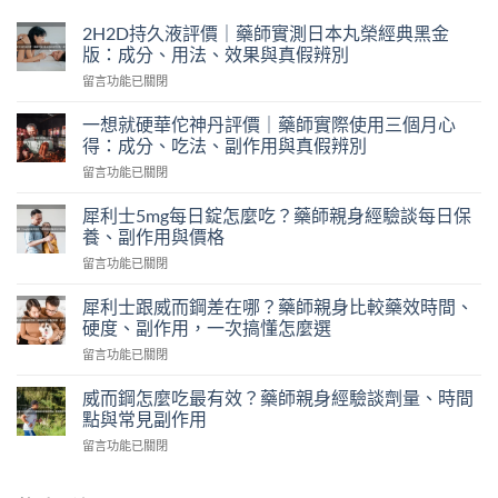
2H2D持久液評價｜藥師實測日本丸榮經典黑金
版：成分、用法、效果與真假辨別
在
留言功能已關閉
〈2H2D
持
一想就硬華佗神丹評價｜藥師實際使用三個月心
久
得：成分、吃法、副作用與真假辨別
液
在
留言功能已關閉
評
〈一
價
想
｜
犀利士5mg每日錠怎麼吃？藥師親身經驗談每日保
就
藥
養、副作用與價格
硬
師
在
留言功能已關閉
華
實
〈犀
佗
測
利
神
犀利士跟威而鋼差在哪？藥師親身比較藥效時間、
日
士
丹
硬度、副作用，一次搞懂怎麼選
本
5mg
評
丸
在
留言功能已關閉
每
價
榮
〈犀
日
｜
經
利
錠
威而鋼怎麼吃最有效？藥師親身經驗談劑量、時間
藥
典
士
怎
點與常見副作用
師
黑
跟
麼
實
金
在
留言功能已關閉
威
吃？
際
版：
〈威
而
藥
使
成
而
鋼
師
用
分、