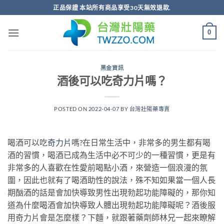
跳
正品保證 本站所有商品享受30天無效退款.
轉
至
0
內
容
黑金資訊
酒後可以吃奇力片嗎？
POSTED ON
2022-04-07
BY
台灣壯陽藥專賣
喝酒可以吃
奇力片
嗎?在日常生活中，非常多的男生都有喝
酒的習慣，喝酒已成為生活中必不可少的一種習慣，更是有
非常多的人喜歡在性愛前喝點小酒，來營造一個浪漫的氛
圍，因此也就有了喝酒助性的說法，殊不知如果當一個人長
期酗酒的話是會加快導致男性出現勃起功能障礙的，那你知
道為什麼喝酒會加快導致人體出現勃起功能障礙呢？酒後服
用奇力片會是怎麼樣？下麵，就跟著藥劑師林兄一起來瞭解