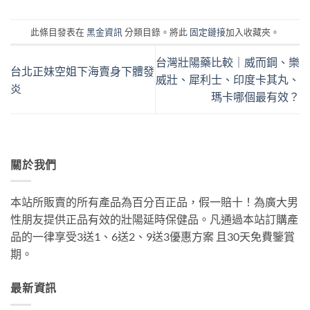
此條目發表在
黑金資訊
分類目錄。將此
固定鏈接
加入收藏夾。
台灣壯陽藥比較｜威而鋼、樂
台北正妹空姐下海賣身下體發
威壯、犀利士、印度卡其丸、
炎
瑪卡哪個最有效？
關於我們
本站所販賣的所有產品為百分百正品，假一賠十！為廣大男
性朋友提供正品有效的壯陽延時保健品。凡通過本站訂購產
品的一律享受3送1、6送2、9送3優惠方案 且30天免費鑒賞
期。
最新資訊