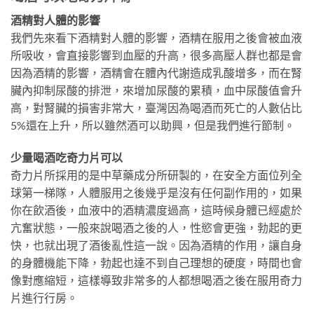
酒精對人體的影響
我們先來看下酒精對人體的影響，酒精在服用之後會被血液
所吸收，會直接影響到血壓的升高，很多高壓人群也都是會
因為酒精的影響，酒精會在體內代謝造成乳酸增多，而在腎
臟內抑制尿酸的排泄，來增加尿酸的累積，血中尿酸值會升
高，對腎臟的損害非常大，臺灣因為喝酒而死亡的人數佔比
5%還在上升，所以雖然酒可以助興，但是我們進行節制。
少量喝酒吃奇力片可以
奇力片所採用的是中草藥成分所研製的，在安全方面位列全
球第一梯隊，人體服用之後幾乎是沒有任何副作用的，如果
你在飲酒後，血液中的酒精濃度過高，這時候身體已經處於
亢奮狀態，一般來說喝酒之後的人，性慾會更強，勃起的更
快，也就出現了酒後亂性這一說。因為酒精的作用，讓自身
的身體機能下降，勃起也達不到自己理想的硬度，時間也會
像對應縮短，這樣導致非常多的人都想喝酒之後在服用奇力
片進行行房。