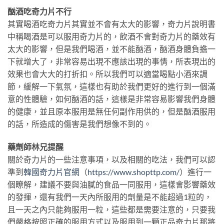
酗酒吃奇力片不行
其實喝酒吃奇力片其實並不會有太大的影響，奇力片說明書
中稱喝酒是可以服用奇力片的，飲酒不會對奇力片的藥效有
太大的影響，但是我們喝酒，並不能酗酒，酗酒身體負擔一
下就增大了，非常容易出現不應該出現的事情，所表現出的
效果也會大大的打折扣。所以我們可以適當喝點小酒來調
節，緩解一下氣氛，這樣也有助於我們更好的進行到一個滿
意的性體驗，如何酗酒的話，這樣是非常容易影響我們身體
的健康，並且原本服用是無任何副作用供的，但是酗酒服用
的話，所造成的傷害是我們想像不到的。
藥劑師林兄提醒
關於奇力片的一些注意事項，以及相關的吃法，我們可以認
準到
韓國奇力片官網
（
https://www.shopttp.com/
）進行一
個瞭解，建議不要與油膩的食品一同服用，這樣會影響藥效
的發揮，還有我們一天內所服用的劑量是不能超過1粒的，
且一天之內只能夠服用一粒，這些都是需要注意的，只要我
們嚴格按照正確的服用方式以及服用到一顆正品奇力片那將