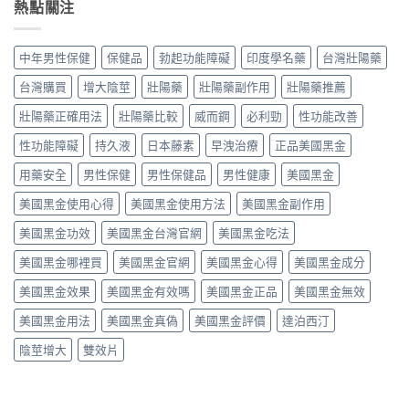
鋼
熱點關注
差
親
三
用
怎
在
身
個
法、
麼
哪？
經
月
效
吃
藥
驗
中年男性保健
保健品
勃起功能障礙
印度學名藥
台灣壯陽藥
心
果
最
師
談
得：
與
有
親
每
台灣購買
增大陰莖
壯陽藥
壯陽藥副作用
壯陽藥推薦
成
真
效？
身
日
分、
假
藥
比
壯陽藥正確用法
壯陽藥比較
威而鋼
必利勁
性功能改善
保
吃
辨
師
較
養、
法、
別〉
親
性功能障礙
持久液
日本藤素
早洩治療
正品美國黑金
藥
副
副
中
身
效
作
作
經
用藥安全
男性保健
男性保健品
男性健康
美國黑金
時
用
用
驗
間、
與
與
美國黑金使用心得
美國黑金使用方法
美國黑金副作用
談
硬
價
真
劑
度、
格〉
假
美國黑金功效
美國黑金台灣官網
美國黑金吃法
量、
副
中
辨
時
作
別〉
美國黑金哪裡買
美國黑金官網
美國黑金心得
美國黑金成分
間
用，
中
點
一
美國黑金效果
美國黑金有效嗎
美國黑金正品
美國黑金無效
與
次
常
搞
美國黑金用法
美國黑金真偽
美國黑金評價
達泊西汀
見
懂
副
怎
陰莖增大
雙效片
作
麼
用〉
選〉
中
中