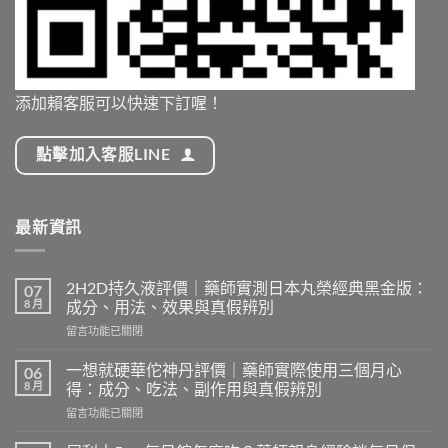
添加賴客服可以快速下訂喔！
點擊加入客服LINE
最新資訊
2H2D持久液評價｜藥師實測日本丸榮經典黑金版：
07
8 月
成分、用法、效果與真假辨別
在
留言功能已關閉
〈2H2D
持
一想就硬華佗神丹評價｜藥師實際使用三個月心
06
久
8 月
得：成分、吃法、副作用與真假辨別
液
在
留言功能已關閉
評
〈一
價
想