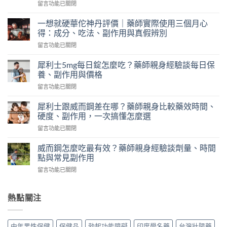
在
留言功能已關閉
〈2H2D
持
一想就硬華佗神丹評價｜藥師實際使用三個月心
久
得：成分、吃法、副作用與真假辨別
液
在
留言功能已關閉
評
〈一
價
想
｜
犀利士5mg每日錠怎麼吃？藥師親身經驗談每日保
就
藥
養、副作用與價格
硬
師
在
留言功能已關閉
華
實
〈犀
佗
測
利
神
犀利士跟威而鋼差在哪？藥師親身比較藥效時間、
日
士
丹
硬度、副作用，一次搞懂怎麼選
本
5mg
評
丸
在
留言功能已關閉
每
價
榮
〈犀
日
｜
經
利
錠
威而鋼怎麼吃最有效？藥師親身經驗談劑量、時間
藥
典
士
怎
點與常見副作用
師
黑
跟
麼
實
金
在
留言功能已關閉
威
吃？
際
版：
〈威
而
藥
使
成
而
鋼
師
用
分、
鋼
熱點關注
差
親
三
用
怎
在
身
個
法、
麼
哪？
經
月
效
吃
藥
驗
中年男性保健
保健品
勃起功能障礙
印度學名藥
台灣壯陽藥
心
果