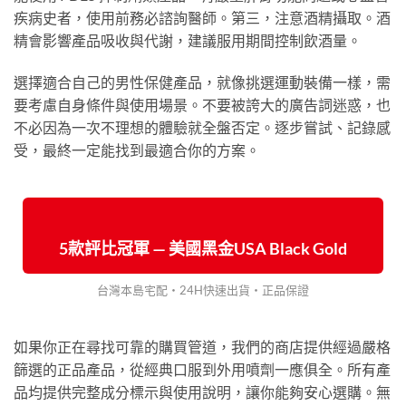
疾病史者，使用前務必諮詢醫師。第三，注意酒精攝取。酒
精會影響產品吸收與代謝，建議服用期間控制飲酒量。
選擇適合自己的男性保健產品，就像挑選運動裝備一樣，需
要考慮自身條件與使用場景。不要被誇大的廣告詞迷惑，也
不必因為一次不理想的體驗就全盤否定。逐步嘗試、記錄感
受，最終一定能找到最適合你的方案。
5款評比冠軍 — 美國黑金USA Black Gold
台灣本島宅配・24H快速出貨・正品保證
如果你正在尋找可靠的購買管道，我們的商店提供經過嚴格
篩選的正品產品，從經典口服到外用噴劑一應俱全。所有產
品均提供完整成分標示與使用說明，讓你能夠安心選購。無