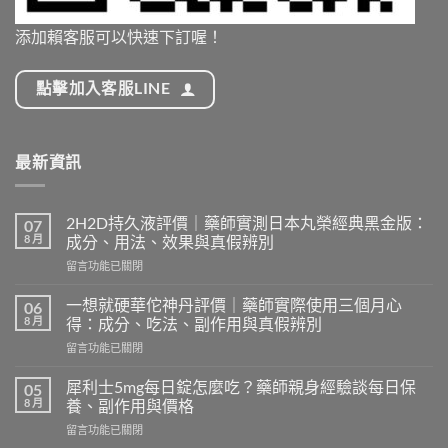
添加賴客服可以快速下訂喔！
點擊加入客服LINE
最新資訊
2H2D持久液評價｜藥師實測日本丸榮經典黑金版：
07
8 月
成分、用法、效果與真假辨別
在
留言功能已關閉
〈2H2D
持
一想就硬華佗神丹評價｜藥師實際使用三個月心
06
久
8 月
得：成分、吃法、副作用與真假辨別
液
在
留言功能已關閉
評
〈一
價
想
｜
犀利士5mg每日錠怎麼吃？藥師親身經驗談每日保
05
就
藥
8 月
養、副作用與價格
硬
師
在
留言功能已關閉
華
實
〈犀