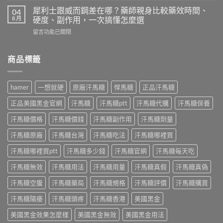
佗
測
利
神
犀利士跟威而鋼差在哪？藥師親身比較藥效時間、
04
日
士
丹
8 月
硬度、副作用，一次搞懂怎麼選
本
5mg
評
丸
在
留言功能已關閉
每
價
榮
〈犀
日
｜
經
利
錠
藥
典
士
商品標籤
怎
師
黑
跟
麼
實
金
威
吃？
際
版：
而
藥
使
hamer
一想就硬
原廠汗馬糖
悍馬糖
正品汗馬糖
成
鋼
師
用
分、
差
親
三
正品美國黑金官網
汗馬糖
汗馬糖ptt
汗馬糖代購
汗馬糖保養
用
在
身
個
法、
哪？
經
汗馬糖價格
汗馬糖價錢
汗馬糖副作用
汗馬糖劑量
月
效
藥
驗
心
果
師
汗馬糖原廠
汗馬糖台灣
汗馬糖吃法
汗馬糖哪裡買
談
得：
與
親
每
成
真
身
汗馬糖哪裡買ptt
汗馬糖多少錢
汗馬糖官網
汗馬糖每天吃
日
分、
假
比
保
吃
辨
汗馬糖無效
汗馬糖用法
汗馬糖用量
汗馬糖真假
汗馬糖真偽
較
養、
法、
別〉
藥
副
副
中
汗馬糖空腹
汗馬糖藥局
汗馬糖規格
汗馬糖評價
汗馬糖購買
效
作
作
時
用
用
汗馬糖陽痿
汗馬糖頭疼
汗馬糖香港
美國黑金
間、
與
與
硬
價
真
美國黑金效果怎麼樣
美國黑金無效
美國黑金用法
度、
格〉
假