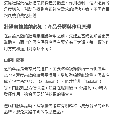
這篇壯陽藥推薦指南將從產品類型、作用機制、個人體質等
角度切入，幫助你找到真正符合需求的解決方案，不再盲目
跟風或浪費冤枉錢。
壯陽藥推薦前必知：產品分類與作用原理
在討論具體的
壯陽藥推薦
清單之前，先建立基礎認知會更有
幫助。市面上的男性保健產品主要分為三大類，每一類的作
用方式和適用對象都不同：
口服壯陽藥
這類產品是最常見的選擇，主要透過調節體內一氧化氮與
cGMP 濃度來放鬆血管平滑肌，增加海綿體血流量。代表性
成分包含西地那非（Sildenafil）、他達拉非（Tadalafil）
等。口服劑型方便快速，通常在服用後 30 分鐘到 1 小時內
發揮作用，適合需要即時效果的場合。
選購口服產品時，建議優先考慮有明確標示成分含量的正規
品牌，避免來路不明的散裝產品。