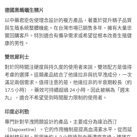
德國黑螞蟻生精片
以中藥君臣佐使理念設計的複方產品，著重於提升精子品質
與生殖系統整體機能。在台灣市場已銷售多年，擁有大量忠
實回購客戶。特別適合有備孕需求或希望從根本改善生殖健
康的男性。
雙效犀利士
對於同時關注硬度與持久度的使用者來說，雙效配方是值得
考慮的選擇。這類產品結合了他達拉非與抗早洩成分，一次
滿足兩個需求。值得注意的是，他達拉非的半衰期較長（約
17.5 小時），藥效可持續超過 24 小時，因此被稱為「週末
丸」，適合不希望受到時間壓力限制的使用者。
印度必利勁
專門針對早洩問題設計的產品，主要成分為達泊西汀
（Dapoxetine）。它的作用機制是提高血清素水平，從而延
緩射精反射。服用後約 1-2 小時達到血藥濃度高峰，建議在