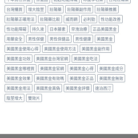
最
師
談
得：
與
有
親
每
台灣購買
增大陰莖
壯陽藥
壯陽藥副作用
壯陽藥推薦
成
真
效？
身
日
分、
假
藥
比
壯陽藥正確用法
壯陽藥比較
威而鋼
必利勁
性功能改善
保
吃
辨
師
較
養、
法、
別〉
親
性功能障礙
持久液
日本藤素
早洩治療
正品美國黑金
藥
副
副
中
身
效
作
作
經
用藥安全
男性保健
男性保健品
男性健康
美國黑金
時
用
用
驗
間、
與
與
美國黑金使用心得
美國黑金使用方法
美國黑金副作用
談
硬
價
真
劑
度、
格〉
假
美國黑金功效
美國黑金台灣官網
美國黑金吃法
量、
副
中
辨
時
作
別〉
美國黑金哪裡買
美國黑金官網
美國黑金心得
美國黑金成分
間
用，
中
點
一
美國黑金效果
美國黑金有效嗎
美國黑金正品
美國黑金無效
與
次
常
搞
美國黑金用法
美國黑金真偽
美國黑金評價
達泊西汀
見
懂
副
怎
陰莖增大
雙效片
作
麼
用〉
選〉
中
中