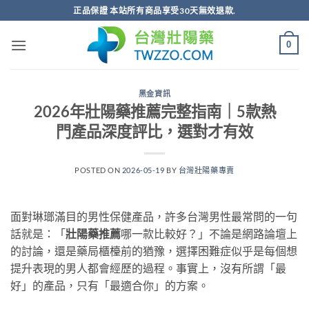
跳
正品保證 本站所有商品享受30天無效退款.
轉
至
0
內
容
黑金資訊
2026年壯陽藥推薦完整指南｜5款熱
門產品深度評比，選對才有效
POSTED ON
2026-05-19
BY
台灣壯陽藥專賣
面對琳瑯滿目的男性保健產品，許多台灣男性最常問的一句
話就是：「
壯陽藥推薦
哪一款比較好？」不論是網路論壇上
的討論，還是藥局櫃檯前的猶豫，選擇困難症似乎是每個想
提升表現的男人都會經歷的過程。事實上，沒有所謂「最
好」的產品，只有「最適合你」的方案。