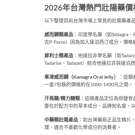
2026年台灣熱門壯陽藥
以下整理目前台灣市場上常見的壯陽藥產
威而鋼類產品
：印度學名藥（如Sildagra
吉P-Force）因為加入達泊西汀成分，價格較
犀利士類產品
：他達拉非學名藥（如Tadacip、
Tadarise、Tadazet）結合他達拉非與達泊
果凍威而鋼（Kamagra Oral Jelly）
：這類
一盒7包裝的價格約在1000-1400元之間。
汗馬糖/精力糖類
：這類產品定位為保健食品
要在於配方中的草本成分、品牌知名度，
中藥類壯陽產品
：如台灣藥局正品生精片、瑪
理，適合不喜歡化學成分的消費者。