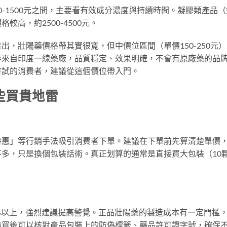
0-1500元之間，主要看有效成分濃度與持續時間。凝膠類產品（
高，約2500-4500元。
出，壯陽藥價格帶其實很寬，但中價位區間（單價150-250元
半來自印度一線藥廠，品質穩定、效果明確，不會有原廠藥的品
嘗試的消費者，建議從這個價位帶入門。
些買貴地雷
特惠」等行銷手法吸引消費者下單。建議在下單前先算清楚單價
多，只是換個包裝話術。真正划算的通常是直接買大包裝（10
%以上，強烈建議提高警覺。正品壯陽藥的製造成本有一定門檻
購買後可以核對產品包裝上的防偽標籤、藥品許可證字號，確保