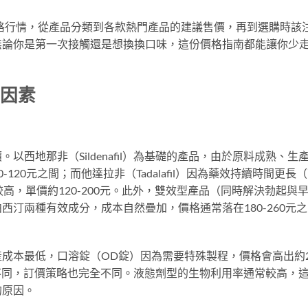
價格行情，從產品分類到各款熱門產品的建議售價，再到選購時該
無論你是第一次接觸還是想換換口味，這份價格指南都能讓你少
心因素
西地那非（Sildenafil）為基礎的產品，由於原料成熟、生
20元之間；而他達拉非（Tadalafil）因為藥效持續時間更長
高，單價約120-200元。此外，雙效型產品（同時解決勃起與
汀兩種有效成分，成本自然疊加，價格通常落在180-260元之
成本最低，口溶錠（OD錠）因為需要特殊製程，價格會高出約2
不同，訂價策略也完全不同。液態劑型的生物利用率通常較高，
的原因。