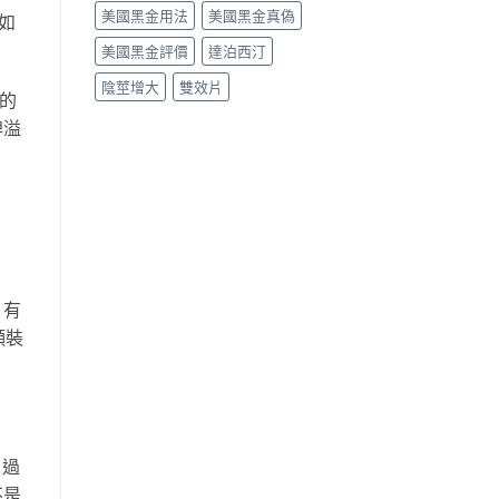
美國黑金用法
美國黑金真偽
如
美國黑金評價
達泊西汀
陰莖增大
雙效片
）的
牌溢
，有
顆裝
，過
不是