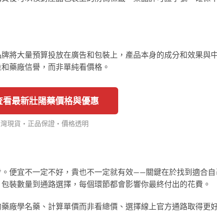
品牌將大量預算投放在廣告和包裝上，產品本身的成分和效果與
量和藥廠信譽，而非單純看價格。
 查看最新壯陽藥價格與優惠
台灣現貨・正品保證・價格透明
步。便宜不一定不好，貴也不一定就有效——關鍵在於找到適合自
、包裝數量到通路選擇，每個環節都會影響你最終付出的花費。
的藥廠學名藥、計算單價而非看總價、選擇線上官方通路取得更