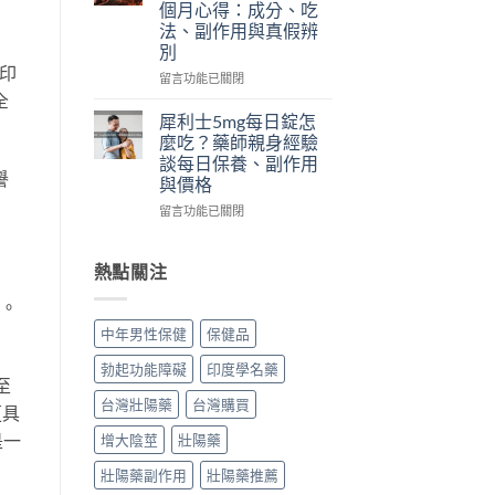
個月心得：成分、吃
方：
韓
評
法、副作用與真假辨
成
國
價
別
分、
奇
｜
而印
效
力
藥
在
留言功能已關閉
果、
片
師
〈一
全
副
評
實
想
犀利士5mg每日錠怎
作
價：
測
就
麼吃？藥師親身經驗
用
哪
日
硬
談每日保養、副作用
與
裡
本
華
譽
與價格
哪
買、
丸
佗
裡
副
榮
神
在
留言功能已關閉
買
作
經
丹
〈犀
一
用、
典
評
利
次
真
黑
價
士
熱點關注
搞
假
金
｜
5mg
懂〉
一
版：
藥
每
算。
中
次
成
師
日
中年男性保健
保健品
搞
分、
實
錠
懂〉
用
際
怎
勃起功能障礙
印度學名藥
中
法、
使
麼
至
效
用
吃？
台灣壯陽藥
台灣購買
更具
果
三
藥
與
個
師
是一
增大陰莖
壯陽藥
真
月
親
假
心
身
壯陽藥副作用
壯陽藥推薦
辨
得：
經