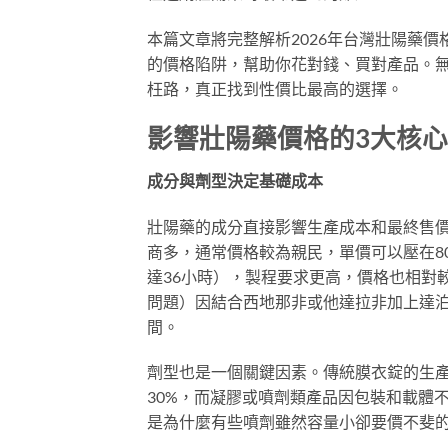
本篇文章將完整解析2026年台灣壯陽藥
的價格陷阱，幫助你花對錢、買對產品。
枉路，真正找到性價比最高的選擇。
影響壯陽藥價格的3大核
成分與劑型決定基礎成本
壯陽藥的成分直接影響生產成本和最終售價。以
商多，通常價格較為親民，單價可以壓在80-1
達36小時），製程要求更高，價格也相對較
問題）因結合西地那非或他達拉非加上達泊西
間。
劑型也是一個關鍵因素。傳統膜衣錠的生產
30%，而凝膠或噴劑類產品因包裝和載體
是為什麼有些噴劑雖然容量小卻要價不斐