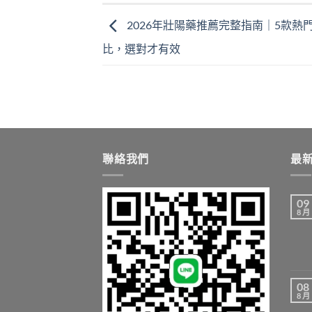
2026年壯陽藥推薦完整指南｜5款熱
比，選對才有效
聯絡我們
最
09
8 月
08
8 月