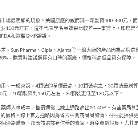
場最明顯的現象。美國原廠的威而鋼一顆動輒300-400元，
要100元左右。這不代表學名藥效果比較差——事實上，印度是
FDA和歐盟GMP認證。
n Pharma、Cipla、Ajanta等一線大廠的產品因為品牌信
-30%。購買時建議選擇有口碑的藥廠，價格稍高但品質有保障。
用。一般來說，4顆裝的單價最高，10顆裝次之，30顆裝最划
0元，10顆裝降到150元左右，30顆裝更低至120元以下。
藥師人事成本，售價通常比線上通路高出20-40%。有些藥局甚
%的價格。線上官方通路因為省去中間商層層加價，往往能提供
哪個通路購買，都應該選擇有信譽的賣家，避免買到假貨，尤其