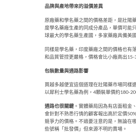
品牌與產地帶來的溢價差異
原廠藥和學名藥之間的價格差距，是壯陽藥市
度學名藥廠生產的同成分產品，單價可能只
球最大的學名藥生產國，多家藥廠具備美國
同樣是學名藥，印度藥廠之間的價格也有落差。Su
和品質管控更嚴格，價格會比小廠高出15
包裝數量與通路影響
買越多越便宜這個道理在壯陽藥市場同樣適
以犀利士學名藥為例，4顆裝單價約180-20
通路也很關鍵
。實體藥局因為有店面租金、
會針對不熟悉行情的顧客報出高於定價50
競爭力的價格。不過要注意的是，無論在
些號稱「批發價」但來源不明的賣場。