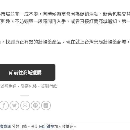
藥市場並非一成不變，有時候廠商會因為促銷活動、新舊包裝交
有興趣，不妨觀察一段時間再入手，或者直接訂閱商城通知，第
內，找到真正有效的壯陽藥產品。現在就上台灣藥局壯陽藥商城
。
🛒 前往商城選購
館滿額免運・隱密包裝・貨到付款
康資訊
分類目錄。將此
固定鏈接
加入收藏夾。