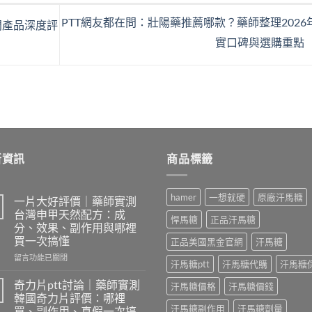
PTT網友都在問：壯陽藥推薦哪款？藥師整理2026
門產品深度評
實口碑與選購重點
新資訊
商品標籤
hamer
一想就硬
原廠汗馬糖
一片大好評價｜藥師實測
台灣申甲天然配方：成
悍馬糖
正品汗馬糖
分、效果、副作用與哪裡
買一次搞懂
正品美國黑金官網
汗馬糖
在
留言功能已關閉
汗馬糖ptt
汗馬糖代購
汗馬糖
〈一
片
奇力片ptt討論｜藥師實測
汗馬糖價格
汗馬糖價錢
大
韓國奇力片評價：哪裡
好
汗馬糖副作用
汗馬糖劑量
買、副作用、真假一次搞