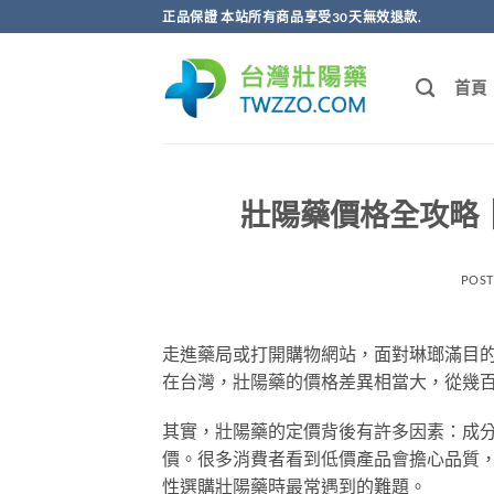
跳
正品保證 本站所有商品享受30天無效退款.
轉
至
首頁
內
容
壯陽藥價格全攻略｜
POS
走進藥局或打開購物網站，面對琳瑯滿目
在台灣，壯陽藥的價格差異相當大，從幾
其實，壯陽藥的定價背後有許多因素：成
價。很多消費者看到低價產品會擔心品質
性選購壯陽藥時最常遇到的難題。