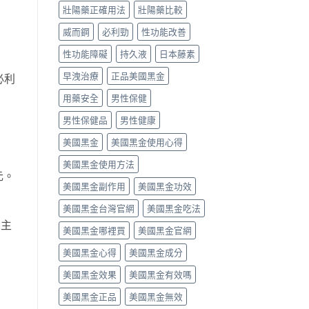
別〉
壯陽藥正確用法
壯陽藥比較
成
驗
中
分、
談
威而鋼
必利勁
性功能改善
吃
每
法、
日
性功能障礙
持久液
日本藤素
副
保
作
養、
早洩治療
正品美國黑金
必利
用
副
與
作
用藥安全
男性保健
真
用
假
與
男性保健品
男性健康
辨
價
別〉
格〉
美國黑金
美國黑金使用心得
中
中
美國黑金使用方法
元。
美國黑金副作用
美國黑金功效
美國黑金台灣官網
美國黑金吃法
別主
美國黑金哪裡買
美國黑金官網
美國黑金心得
美國黑金成分
調
美國黑金效果
美國黑金有效嗎
美國黑金正品
美國黑金無效