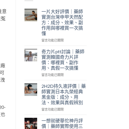
注意
一片大好評價｜藥師
實測台灣申甲天然配
走冤
方：成分、效果、副
作用與哪裡買一次搞
懂
在
留言功能已關閉
〈一
片
奇力片ptt討論｜藥師
大
實測韓國奇力片評
好
價：哪裡買、副作
產廠
評
用、真假一次搞懂
價
（可
｜
在
留言功能已關閉
早洩
藥
〈奇
師
力
2H2D持久液評價｜藥
實
片
師實測日本丸榮經典
測
ptt
黑金版：成分、用
台
討
法、效果與真假辨別
灣
論
0-
申
｜
在
留言功能已關閉
甲
這也
藥
〈2H2D
天
師
持
一想就硬華佗神丹評
然
實
久
價｜藥師實際使用三
配
測
液