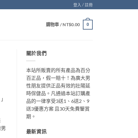
登入 / 註冊
購物車 /
NT$
0.00
0
關於我們
本站所販賣的所有產品為百分
百正品，假一賠十！為廣大男
性朋友提供正品有效的壯陽延
時保健品。凡通過本站訂購產
？」
品的一律享受3送1、6送2、9
送3優惠方案 且30天免費鑒賞
期。
售
灣男
最新資訊