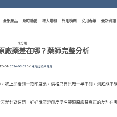
全部產品
延時助勃
增大增粗
外用噴劑
女用春藥
最新資訊
未分類
原廠藥差在哪？藥師完整分析
TED ON
2026-07-03
BY
台灣壯陽藥專賣
師，我上網看到一款印度藥，價格只有原廠一半不到，到底能不
今天就針對這題，好好說清楚印度學名藥跟原廠藥真正的差別在