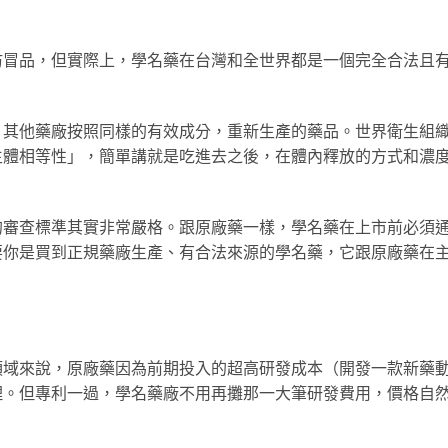
仿冒品，但實際上，學名藥在台灣和全世界都是一個完全合法且
，其他藥廠按照同樣的有效成分，重新生產的藥品。世界衛生組
生體相等性」，簡單講就是吃進去之後，在體內釋放的方式和濃
的審查標準其實非常嚴格。跟原廠藥一樣，學名藥在上市前必須
要你是買到正規藥廠生產、有合法來源的學名藥，它跟原廠藥在
領域來說，原廠藥因為前期投入的超高研發成本（開發一款新藥
理。但專利一過，學名藥廠不用再攤那一大筆研發費用，價格自