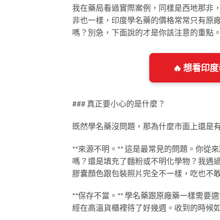
我在藥局看過實際案例，同樣是西地那非
非也一樣，印度學名藥的價格常常只有原
嗎？別急，下面說的才是你該注意的重點
🔥 想看
### 真正要小心的是什麼？
既然學名藥沒問題，那為什麼市面上還是
**來源不明。** 這是最常見的問題。你
嗎？還是填充了麵粉或不明化學物？我遇
膠囊顏色跟包裝照片完全不一樣，吃也不
**保存不當。** 學名藥跟原廠藥一樣需
經在高溫貨櫃裡待了好幾週。收到的時候