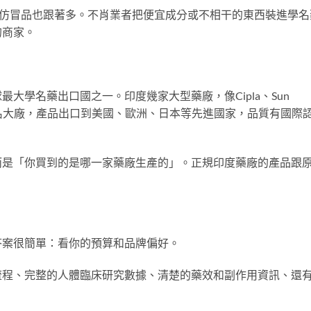
大，仿冒品也跟著多。不肖業者把便宜成分或不相干的東西裝進學名
的商家。
大學名藥出口國之一。印度幾家大型藥廠，像Cipla、Sun
上都是知名大廠，產品出口到美國、歐洲、日本等先進國家，品質有國際
而是「你買到的是哪一家藥廠生產的」。正規印度藥廠的產品跟
答案很簡單：看你的預算和品牌偏好。
流程、完整的人體臨床研究數據、清楚的藥效和副作用資訊、還