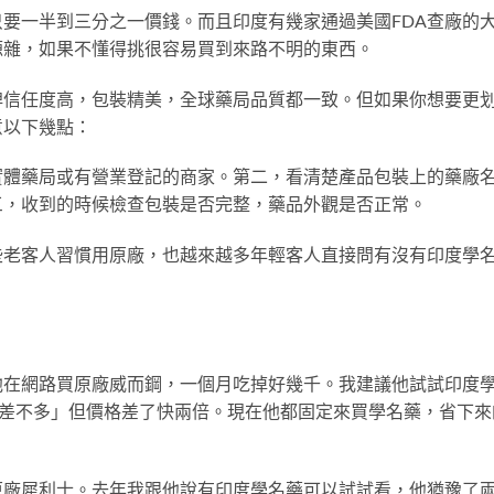
要一半到三分之一價錢。而且印度有幾家通過美國FDA查廠的
源雜，如果不懂得挑很容易買到來路不明的東西。
牌信任度高，包裝精美，全球藥局品質都一致。但如果你想要更
意以下幾點：
實體藥局或有營業登記的商家。第二，看清楚產品包裝上的藥廠
三，收到的時候檢查包裝是否完整，藥品外觀是否正常。
些老客人習慣用原廠，也越來越多年輕客人直接問有沒有印度學
他在網路買原廠威而鋼，一個月吃掉好幾千。我建議他試試印度
「差不多」但價格差了快兩倍。現在他都固定來買學名藥，省下來
原廠犀利士。去年我跟他說有印度學名藥可以試試看，他猶豫了