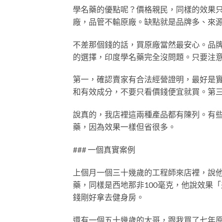
學名藥的優點呢？價格親民，同樣的效果只
廠，品管不輸原廠。缺點就是品牌多、來
不差那個錢的話，買原廠當然最安心。品
的選擇，印度學名藥完全沒問題。只要注
第一，確認賣家有合法經營證明，最好是
和有效成分，不要只看價錢便宜就買。第
說真的，我店裡這兩種產品都有陳列。有
藥，因為效果一樣但省很多。
### 一個真實案例
上個月一個三十幾歲的工程師來店裡，說
藥，同樣是西地那非100毫克，他說效果
錢剛好拿去健身房。
還有一個五十幾歲的大哥，跟我買了七年