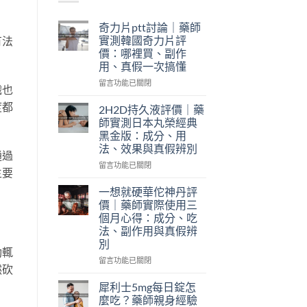
奇力片ptt討論｜藥師
實測韓國奇力片評
有法
價：哪裡買、副作
用、真假一次搞懂
在
留言功能已關閉
織也
〈奇
度都
力
2H2D持久液評價｜藥
片
師實測日本丸榮經典
ptt
黑金版：成分、用
討
法、效果與真假辨別
論
通過
｜
在
留言功能已關閉
主要
藥
〈2H2D
師
持
一想就硬華佗神丹評
實
久
價｜藥師實際使用三
測
液
個月心得：成分、吃
韓
評
法、副作用與真假辨
國
價
別
奇
｜
動輒
力
藥
在
留言功能已關閉
然砍
片
師
〈一
評
實
想
犀利士5mg每日錠怎
價：
測
就
麼吃？藥師親身經驗
哪
日
硬