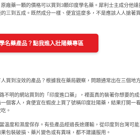
，原廠藥一顆的價格可以買到3顆印度學名藥。犀利士主成分他達
廠的三到五成。既然成分一樣、便宜這麼多，不是應該人人搶著
。
印度學名藥產品？點我進入壯陽藥專區
有人買到沒效的產品？根據我在藥局觀察，問題通常出在三個地
從來路不明的網站買到的「印度進口藥」，裡面真的裝著你想要的成
過一個客人，貪便宜在蝦皮上買了號稱印度壯陽藥，結果打開一
敢吃。
要適當溫度和濕度保存。有些產品經過長途運輸，從印度到台灣可能
如果包裝破損、藥片變色或有異味，都不建議服用。