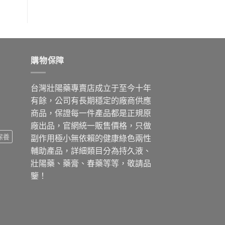
購物保障
台灣壯陽藥專賣店成立于至今十年
有餘，公司有長期穩定的廠商供應
商品，保證每一件產品都是正規原
廠出品，官網統一販售價格，只做
保養
副作用極小無依賴的健康綠色兩性
輔助產品，詳細類目分為持久液、
壯陽藥、藥膏、春藥等等，敬請品
鑒！