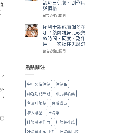
談每日保養、副作用
裡
拉
本
華
與價格
買、
丸
佗
買
副
榮
神
在
留言功能已關閉
作
經
丹
〈犀
用、
典
評
利
犀利士跟威而鋼差在
真
黑
價
士
哪？藥師親身比較藥
假
金
｜
5mg
效時間、硬度、副作
一
版：
藥
每
用，一次搞懂怎麼選
次
成
師
日
搞
分、
實
錠
在
留言功能已關閉
懂〉
用
際
怎
〈犀
中
法、
使
麼
利
效
用
吃？
士
熱點關注
果
三
藥
跟
與
方。
個
師
威
真
月
親
而
中年男性保健
保健品
假
心
身
鋼
分
辨
得：
經
差
勃起功能障礙
印度學名藥
別〉
成
驗
在
看，
中
分、
談
哪？
台灣壯陽藥
台灣購買
吃
每
藥
法、
日
師
增大陰莖
壯陽藥
副
保
親
已
作
養、
身
壯陽藥副作用
壯陽藥推薦
用
副
比
與
壯陽藥正確用法
壯陽藥比較
作
較