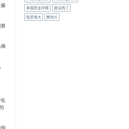
大藥
美國黑金評價
達泊西汀
陰莖增大
雙效片
划算
名稱
名
學名
的
兩個