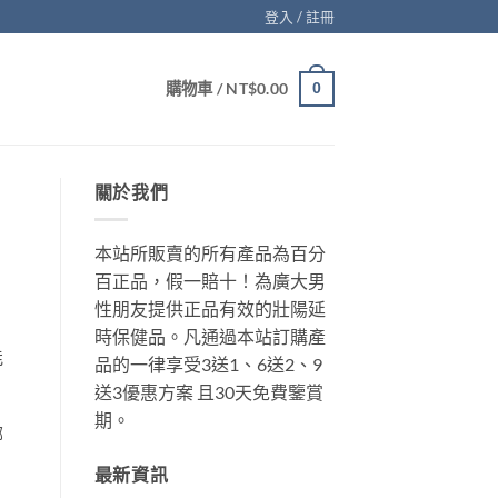
登入 / 註冊
購物車 /
NT$
0.00
0
關於我們
本站所販賣的所有產品為百分
百正品，假一賠十！為廣大男
性朋友提供正品有效的壯陽延
時保健品。凡通過本站訂購產
能
品的一律享受3送1、6送2、9
送3優惠方案 且30天免費鑒賞
期。
哪
最新資訊