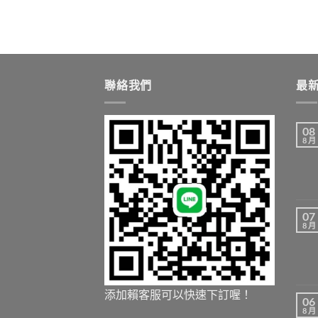
聯絡我們
最
08
8 月
07
8 月
添加賴客服可以快速下訂喔！
06
8 月