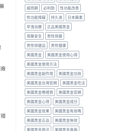
真
用
藥
藥
威而鋼
必利勁
性功能改善
假
與
效
辨
價
時
性功能障礙
持久液
日本藤素
別〉
格〉
間、
中
中
硬
早洩治療
正品美國黑金
度、
副
用藥安全
男性保健
作
用，
男性保健品
男性健康
認
一
次
美國黑金
美國黑金使用心得
搞
懂
美國黑金使用方法
原廠
怎
美國黑金副作用
美國黑金功效
麼
選〉
美國黑金台灣官網
美國黑金吃法
中
美國黑金哪裡買
美國黑金官網
美國黑金心得
美國黑金成分
美國黑金效果
美國黑金有效嗎
有穩
美國黑金正品
美國黑金無效
美國黑金用法
美國黑金真偽