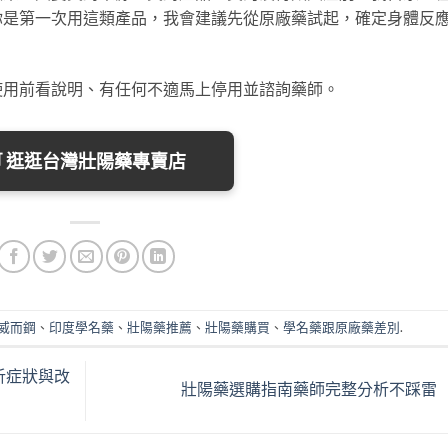
你是第一次用這類產品，我會建議先從原廠藥試起，確定身體反
使用前看說明、有任何不適馬上停用並諮詢藥師。
🛒 逛逛台灣壯陽藥專賣店
威而鋼
、
印度學名藥
、
壯陽藥推薦
、
壯陽藥購買
、
學名藥跟原廠藥差別
.
析症狀與改
壯陽藥選購指南藥師完整分析不踩雷