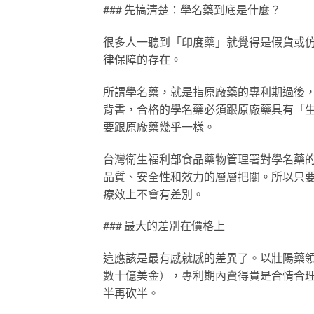
### 先搞清楚：學名藥到底是什麼？
很多人一聽到「印度藥」就覺得是假貨或
律保障的存在。
所謂學名藥，就是指原廠藥的專利期過後
背書，合格的學名藥必須跟原廠藥具有「
要跟原廠藥幾乎一樣。
台灣衛生福利部食品藥物管理署對學名藥
品質、安全性和效力的層層把關。所以只
療效上不會有差別。
### 最大的差別在價格上
這應該是最有感就感的差異了。以壯陽藥
數十億美金），專利期內賣得貴是合情合
半再砍半。