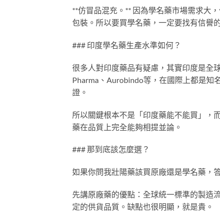
**仿冒品混充。** 因為學名藥市場需求
包裝。所以要買學名藥，一定要找有信譽
### 印度學名藥生產水準如何？
很多人對印度藥品有疑慮，其實印度是全球最
Pharma、Aurobindo等，在國際
證。
所以關鍵根本不是「印度藥能不能買」，
藥在品質上完全能夠相提並論。
### 那到底該怎麼選？
如果你問我壯陽藥該買原廠還是學名藥，
先講原廠藥的優點：全球統一標準的製造
定的供貨品質。缺點也很明顯，就是貴。