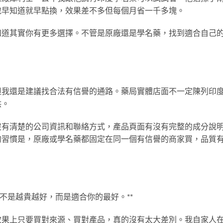
說早知道就早點換，效果差不多但每個月省一千多塊。
知道其實你有更多選擇。不管是原廠還是學名藥，找到適合自己
但我還是建議找合法有信譽的通路。藥局實體店面不一定陳列印
供。
沒有清楚的公司資訊和聯絡方式，產品頁面有沒有完整的成分說
的習慣是，原廠或學名藥都固定在同一個有信譽的商家買，品質
不是越貴越好，而是適合你的最好。**
效果上只要買對來源、買對產品，真的沒有太大差別。我自家人