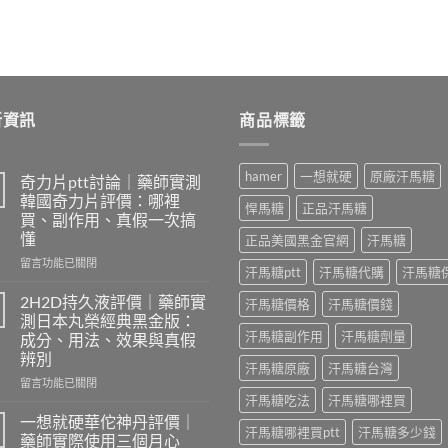
新資訊
商品標籤
hamer
一想就硬
原廠汗馬糖
奇力片ptt討論｜藥師實測
韓國奇力片評價：哪裡
悍馬糖
正品汗馬糖
買、副作用、真假一次搞
懂
正品美國黑金官網
汗馬糖
在
留言功能已關閉
汗馬糖ptt
汗馬糖代購
汗馬糖
〈奇
力
2H2D持久液評價｜藥師實
汗馬糖價格
汗馬糖價錢
片
測日本丸榮經典黑金版：
ptt
汗馬糖副作用
汗馬糖劑量
成分、用法、效果與真假
討
辨別
論
汗馬糖原廠
汗馬糖台灣
｜
在
留言功能已關閉
藥
〈2H2D
汗馬糖吃法
汗馬糖哪裡買
師
持
一想就硬華佗神丹評價｜
汗馬糖哪裡買ptt
汗馬糖多少錢
實
久
藥師實際使用三個月心