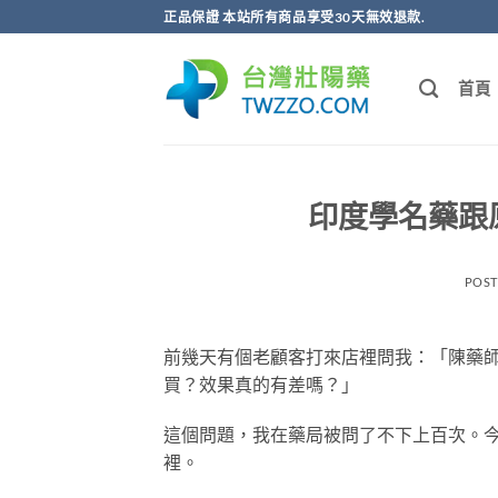
跳
正品保證 本站所有商品享受30天無效退款.
轉
至
首頁
內
容
印度學名藥跟
POS
前幾天有個老顧客打來店裡問我：「陳藥
買？效果真的有差嗎？」
這個問題，我在藥局被問了不下上百次。
裡。