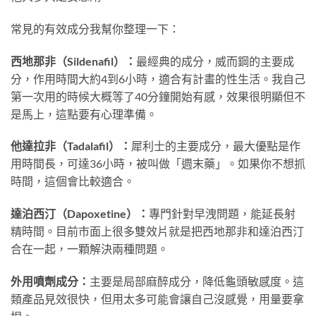
常見的有效成分我幫你整理一下：
西地那非（Sildenafil）：
最經典的成分，威而鋼的主要成
分，作用時間大約4到6小時，適合有計畫的性生活。我自己
第一次用的時候大概等了40分鐘開始有感，效果很明顯但不
是馬上，這點要有心理準備。
他達拉非（Tadalafil）：
犀利士的主要成分，最大優點是作
用時間長，可達36小時，被叫做「週末藥」。如果你不想抓
時間，這個會比較適合。
達泊西汀（Dapoxetine）：
專門針對早洩問題，能延長射
精時間。目前市面上很多雙效片就是把西地那非和達泊西汀
合在一起，一顆解決兩種問題。
外用噴劑成分：
主要是局部麻醉成分，降低龜頭敏感度。這
類產品見效很快，但用太多可能會讓自己沒感覺，用量要拿