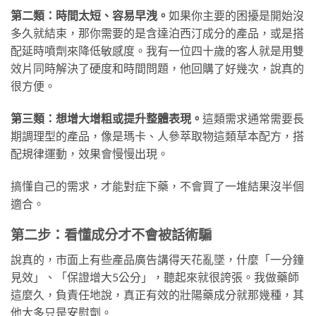
第二類：時間太短、容易早洩。
如果你主要的困擾是開始沒
多久就結束，那你需要的是含達泊西汀成分的產品，或是搭
配延時噴劑來降低敏感度。我有一位四十歲的客人就是用雙
效片同時解決了硬度和時間問題，他回購了好幾次，說真的
很方便。
第三類：想增大增粗或提升整體表現。
這類需求通常需要長
期調理型的產品，像是瑪卡、人參萃取物這類草本配方，搭
配規律運動，效果會慢慢出現。
搞懂自己的需求，才能對症下藥，不會買了一堆結果沒半個
適合。
第二步：看懂成分才不會被話術騙
說真的，市面上有些產品廣告講得天花亂墜，什麼「一分鐘
見效」、「保證增大5公分」，聽起來就很誇張。我做藥師
這麼久，負責任地說，真正有效的壯陽藥成分就那幾種，其
他大多只是安慰劑。