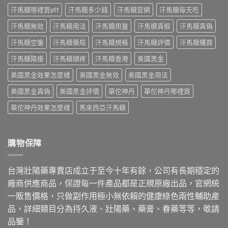
效
作
作
經
汗馬糖哪裡買ptt
汗馬糖多少錢
汗馬糖官網
汗馬糖每天吃
時
用
用
驗
間、
與
與
汗馬糖無效
汗馬糖用法
汗馬糖用量
汗馬糖真假
汗馬糖真偽
談
硬
價
真
劑
度、
格〉
假
汗馬糖空腹
汗馬糖藥局
汗馬糖規格
汗馬糖評價
汗馬糖購買
量、
副
中
辨
時
作
別〉
汗馬糖陽痿
汗馬糖頭疼
汗馬糖香港
美國黑金
間
用，
中
點
一
美國黑金效果怎麼樣
美國黑金無效
美國黑金用法
與
次
常
搞
美國黑金真偽
美國黑金評價
華佗神丹
華佗神丹哪裡買
見
懂
副
怎
華佗神丹效果怎麼樣
馬來西亞汗馬糖
作
麼
用〉
選〉
中
中
購物保障
台灣壯陽藥專賣店成立于至今十年有餘，公司有長期穩定的
廠商供應商品，保證每一件產品都是正規原廠出品，官網統
一販售價格，只做副作用極小無依賴的健康綠色兩性輔助產
品，詳細類目分為持久液、壯陽藥、藥膏、春藥等等，敬請
品鑒！