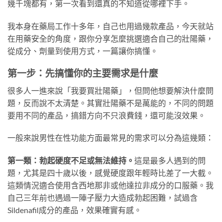
幾千塊都有，第一次看到還真的不知道從哪裡下手。
我本身在藥局工作十多年，自己也用過幾款產品，今天就站
在用藥安全的角度，跟你分享怎麼挑選適合自己的壯陽藥，
從成分、劑量到使用方式，一篇讓你搞懂。
第一步：先搞懂你的主要需求是什麼
很多人一進來說「我要買壯陽藥」，但問他想要解決什麼問
題，反而說不太清楚。其實壯陽藥不是萬能的，不同的問題
要用不同的產品，搞錯方向不只浪費錢，還可能沒效果。
一般來說男性在性功能方面最常見的需求可以分為這幾類：
第一類：勃起硬度不足或無法維持。
這是最多人遇到的問
題，尤其是四十歲以後，感覺硬度跟年輕時比差了一大截。
這類情況適合使用含西地那非或他達拉非成分的口服藥。我
自己三年前也遇過一陣子壓力大造成勃起困難，試過含
Sildenafil成分的產品，效果確實有感。