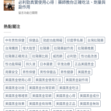
而
鋼
必利勁真實使用心得｜藥師教你正確吃法、劑量與
師
用
鋼
差
副作用
親
三
怎
在
身
個
在
留言功能已關閉
麼
哪？
經
月
〈必
吃
藥
驗
心
利
最
師
談
得：
勁
熱點關注
有
親
每
成
真
效？
身
日
分、
實
藥
比
保
吃
使
師
較
中年男性保健
保健品
勃起功能障礙
印度學名藥
台灣壯陽藥
養、
法、
用
親
藥
副
副
心
身
效
台灣購買
增大陰莖
壯陽藥
壯陽藥副作用
壯陽藥推薦
作
作
得
經
時
用
用
｜
驗
壯陽藥正確用法
壯陽藥比較
威而鋼
必利勁
性功能改善
間、
與
與
藥
談
硬
價
真
師
性功能障礙
持久液
日本藤素
早洩治療
正品美國黑金
劑
度、
格〉
假
教
量、
副
中
辨
你
用藥安全
男性保健
男性保健品
男性健康
美國黑金
時
作
別〉
正
間
用，
中
美國黑金使用心得
美國黑金使用方法
美國黑金副作用
確
點
一
吃
與
次
美國黑金功效
美國黑金台灣官網
美國黑金吃法
法、
常
搞
劑
見
懂
美國黑金哪裡買
美國黑金官網
美國黑金心得
美國黑金成分
量
副
怎
與
作
麼
美國黑金效果
美國黑金有效嗎
美國黑金正品
美國黑金無效
副
用〉
選〉
作
中
中