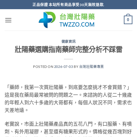
跳
正品保證 本站所有商品享受30天無效退款.
轉
至
0
內
容
健康資訊
壯陽藥選購指南藥師完整分析不踩雷
POSTED ON
2026-07-03
BY
台灣壯陽藥專賣
「藥師，我第一次買壯陽藥，到底要怎麼挑才不會買錯？」
這是我在藥局最常被問的問題之一。來諮詢的人從二十幾歲
的年輕人到六十多歲的大哥都有，每個人狀況不同，需求也
天差地遠。
老實說，市面上壯陽藥產品真的五花八門，有口服藥、有噴
劑、有外用凝膠，甚至還有糖果形式的。價格從幾百塊到好