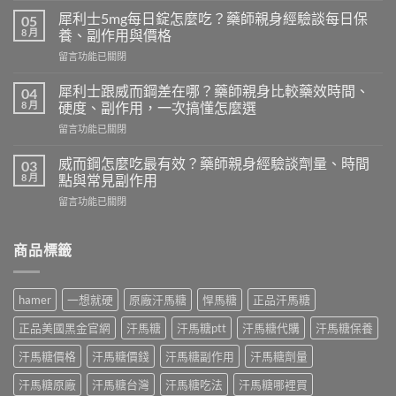
想
犀利士5mg每日錠怎麼吃？藥師親身經驗談每日保
05
就
8 月
養、副作用與價格
硬
在
留言功能已關閉
華
〈犀
佗
利
神
犀利士跟威而鋼差在哪？藥師親身比較藥效時間、
04
士
丹
8 月
硬度、副作用，一次搞懂怎麼選
5mg
評
在
留言功能已關閉
每
價
〈犀
日
｜
利
錠
威而鋼怎麼吃最有效？藥師親身經驗談劑量、時間
03
藥
士
怎
8 月
點與常見副作用
師
跟
麼
實
在
留言功能已關閉
威
吃？
際
〈威
而
藥
使
而
鋼
師
用
鋼
商品標籤
差
親
三
怎
在
身
個
麼
哪？
經
月
吃
藥
驗
hamer
一想就硬
原廠汗馬糖
悍馬糖
正品汗馬糖
心
最
師
談
得：
有
親
每
正品美國黑金官網
汗馬糖
汗馬糖ptt
汗馬糖代購
汗馬糖保養
成
效？
身
日
分、
藥
比
汗馬糖價格
汗馬糖價錢
汗馬糖副作用
汗馬糖劑量
保
吃
師
較
養、
法、
親
汗馬糖原廠
汗馬糖台灣
汗馬糖吃法
汗馬糖哪裡買
藥
副
副
身