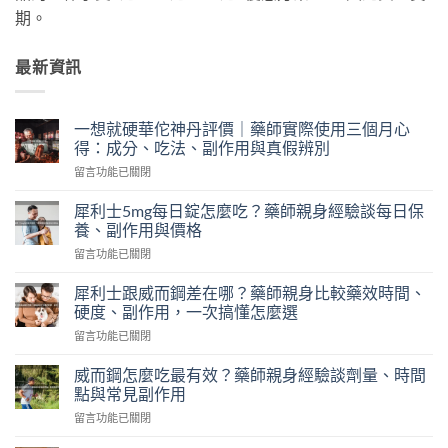
期。
最新資訊
一想就硬華佗神丹評價｜藥師實際使用三個月心
得：成分、吃法、副作用與真假辨別
在
留言功能已關閉
〈一
想
犀利士5mg每日錠怎麼吃？藥師親身經驗談每日保
就
養、副作用與價格
硬
在
留言功能已關閉
華
〈犀
佗
利
神
犀利士跟威而鋼差在哪？藥師親身比較藥效時間、
士
丹
硬度、副作用，一次搞懂怎麼選
5mg
評
在
留言功能已關閉
每
價
〈犀
日
｜
利
錠
威而鋼怎麼吃最有效？藥師親身經驗談劑量、時間
藥
士
怎
點與常見副作用
師
跟
麼
實
在
留言功能已關閉
威
吃？
際
〈威
而
藥
使