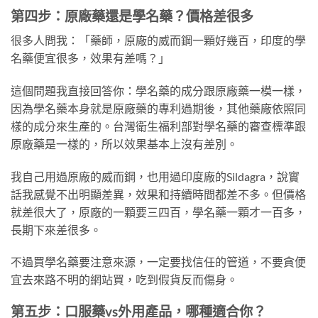
第四步：原廠藥還是學名藥？價格差很多
很多人問我：「藥師，原廠的威而鋼一顆好幾百，印度的學
名藥便宜很多，效果有差嗎？」
這個問題我直接回答你：學名藥的成分跟原廠藥一模一樣，
因為學名藥本身就是原廠藥的專利過期後，其他藥廠依照同
樣的成分來生產的。台灣衛生福利部對學名藥的審查標準跟
原廠藥是一樣的，所以效果基本上沒有差別。
我自己用過原廠的威而鋼，也用過印度廠的Sildagra，說實
話我感覺不出明顯差異，效果和持續時間都差不多。但價格
就差很大了，原廠的一顆要三四百，學名藥一顆才一百多，
長期下來差很多。
不過買學名藥要注意來源，一定要找信任的管道，不要貪便
宜去來路不明的網站買，吃到假貨反而傷身。
第五步：口服藥vs外用產品，哪種適合你？